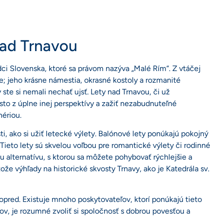
nad Trnavou
ci Slovenska, ktoré sa právom nazýva „Malé Rím“. Z vtáčej
e; jeho krásne námestia, okrasné kostoly a rozmanité
 ste si nemali nechať ujsť. Lety nad Trnavou, či už
sto z úplne inej perspektívy a zažiť nezabudnuteľné
nériou.
ti, ako si užiť letecké výlety. Balónové lety ponúkajú pokojný
Tieto lety sú skvelou voľbou pre romantické výlety či rodinné
u alternatívu, s ktorou sa môžete pohybovať rýchlejšie a
tože výhľady na historické skvosty Trnavy, ako je Katedrála sv.
 vopred. Existuje mnoho poskytovateľov, ktorí ponúkajú tieto
tov, je rozumné zvoliť si spoločnosť s dobrou povesťou a