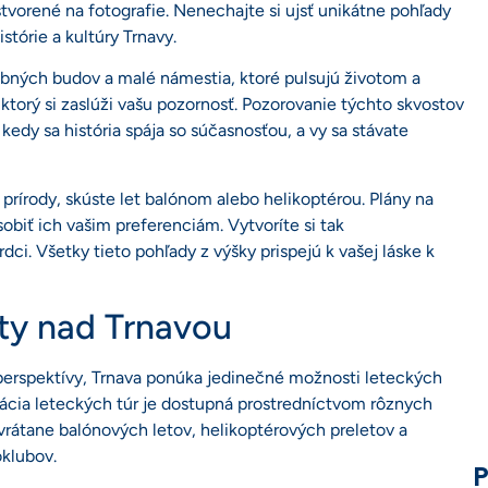
tvorené na fotografie. Nenechajte si ujsť unikátne pohľady
stórie a kultúry Trnavy.
ebných budov a malé námestia, ktoré pulsujú životom a
 ktorý si zaslúži vašu pozornosť. Pozorovanie týchto skvostov
edy sa história spája so súčasnosťou, a vy sa stávate
 prírody, skúste let balónom alebo helikoptérou. Plány na
sobiť ich vašim preferenciám. Vytvoríte si tak
i. Všetky tieto pohľady z výšky prispejú k vašej láske k
ety nad Trnavou
 perspektívy, Trnava ponúka jedinečné možnosti leteckých
cia leteckých túr je dostupná prostredníctvom rôznych
, vrátane balónových letov, helikoptérových preletov a
oklubov.
P