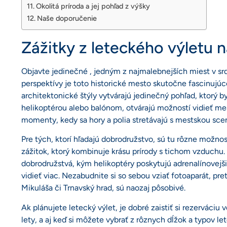
Okolitá príroda a jej pohľad z výšky
Naše doporučenie
Zážitky z leteckého výletu 
Objavte jedinečné , jedným z najmalebnejších miest v srd
perspektívy je toto historické mesto skutočne fascinujúc
architektonické štýly vytvárajú jedinečný pohľad, ktorý by
helikoptérou alebo balónom, otvárajú možností vidieť me
momenty, kedy sa hory a polia stretávajú s mestskou sce
Pre tých, ktorí hľadajú dobrodružstvo, sú tu rôzne možnos
zážitok, ktorý kombinuje krásu prírody s tichom vzduchu. 
dobrodružstvá, kým helikoptéry poskytujú adrenalínovejši
vidieť viac. Nezabudnite si so sebou vziať fotoaparát, pre
Mikuláša či Trnavský hrad, sú naozaj pôsobivé.
Ak plánujete letecký výlet, je dobré zaistiť si rezerváciu
lety, a aj keď si môžete vybrať z rôznych dĺžok a typov le