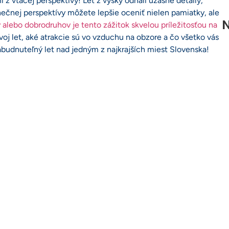
i z vtáčej perspektívy! Let z výšky odhalí úžasné detaily,
dinečnej perspektívy môžete lepšie oceniť nielen pamiatky, ale
N
 alebo dobrodruhov je tento zážitok skvelou príležitosťou na
voj let, aké atrakcie sú vo vzduchu na obzore a čo všetko vás
abudnuteľný let nad jedným z najkrajších miest Slovenska!