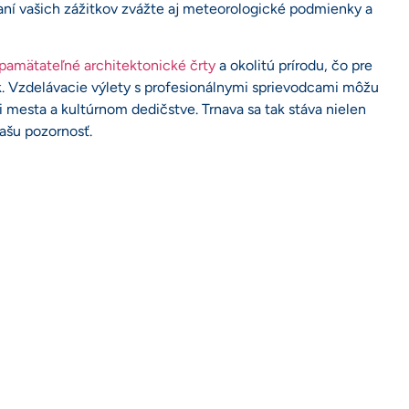
ní vašich zážitkov zvážte aj meteorologické podmienky a
apamätateľné architektonické črty
a okolitú prírodu, čo pre
. Vzdelávacie výlety s profesionálnymi sprievodcami môžu
ii mesta a kultúrnom dedičstve. Trnava sa tak stáva nielen
vašu pozornosť.