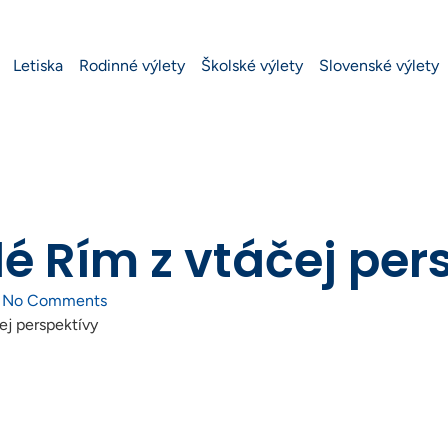
Letiska
Rodinné výlety
Školské výlety
Slovenské výlety
é Rím z vtáčej per
No Comments
ej perspektívy