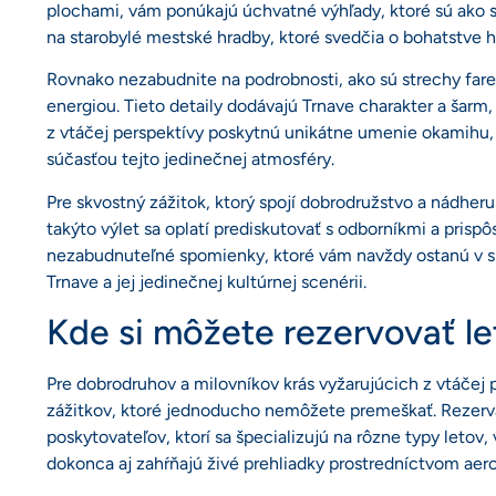
plochami, vám ponúkajú úchvatné výhľady, ktoré sú ako s
na starobylé mestské hradby, ktoré svedčia o bohatstve hi
Rovnako nezabudnite na podrobnosti, ako sú strechy far
energiou. Tieto detaily dodávajú Trnave charakter a šarm,
z vtáčej perspektívy poskytnú unikátne umenie okamihu, k
súčasťou tejto jedinečnej atmosféry.
Pre skvostný zážitok, ktorý spojí dobrodružstvo a nádheru
takýto výlet sa oplatí prediskutovať s odborníkmi a prispô
nezabudnuteľné spomienky, ktoré vám navždy ostanú v srdc
Trnave a jej jedinečnej kultúrnej scenérii.
Kde si môžete rezervovať l
Pre dobrodruhov a milovníkov krás vyžarujúcich z vtáčej
zážitkov, ktoré jednoducho nemôžete premeškať. Rezervá
poskytovateľov, ktorí sa špecializujú na rôzne typy letov
dokonca aj zahŕňajú živé prehliadky prostredníctvom aer