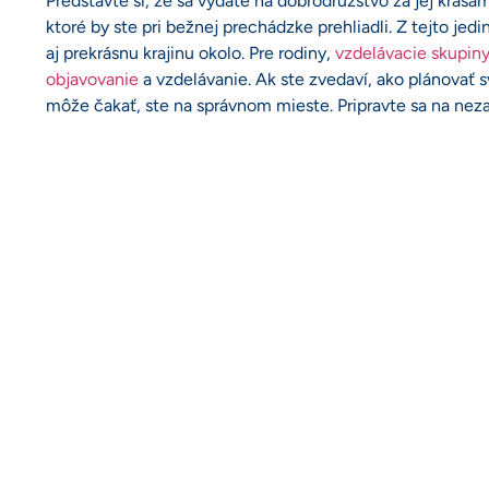
Predstavte si, že sa vydáte na dobrodružstvo za jej krásam
ktoré by ste pri bežnej prechádzke prehliadli. Z tejto je
aj prekrásnu krajinu okolo. Pre rodiny,
vzdelávacie skupiny
objavovanie
a vzdelávanie. Ak ste zvedaví, ako plánovať s
môže čakať, ste na správnom mieste. Pripravte sa na nez