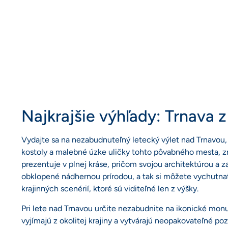
Najkrajšie výhľady: Trnava z
Vydajte sa na nezabudnuteľný letecký výlet nad Trnavou,
kostoly a malebné úzke uličky tohto pôvabného mesta, z
prezentuje v plnej kráse, pričom svojou architektúrou a 
obklopené nádhernou prírodou, a tak si môžete vychutna
krajinných scenérií, ktoré sú viditeľné len z výšky.
Pri lete nad Trnavou určite nezabudnite na ikonické monu
vyjímajú z okolitej krajiny a vytvárajú neopakovateľné po