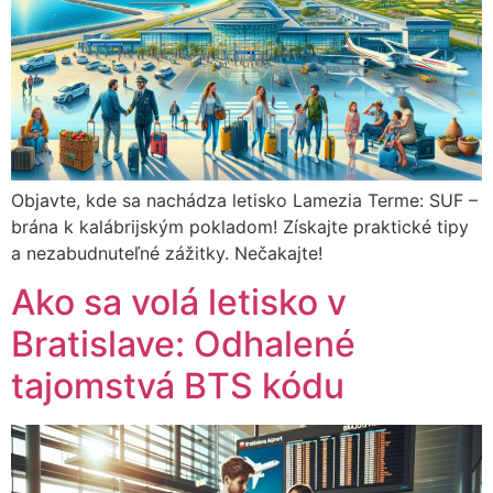
Objavte, kde sa nachádza letisko Lamezia Terme: SUF –
brána k kalábrijským pokladom! Získajte praktické tipy
a nezabudnuteľné zážitky. Nečakajte!
Ako sa volá letisko v
Bratislave: Odhalené
tajomstvá BTS kódu