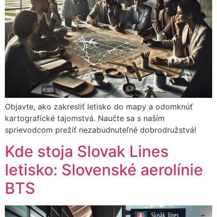
Objavte, ako zakresliť letisko do mapy a odomknúť
kartografické tajomstvá. Naučte sa s naším
sprievodcom prežiť nezabudnuteľné dobrodružstvá!
Kde stoja Slovak Lines
letisko: Slovenské aerolínie
BTS