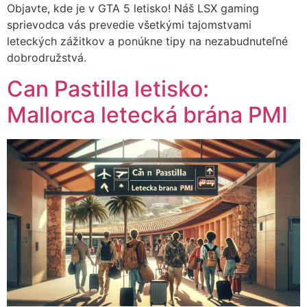
Objavte, kde je v GTA 5 letisko! Náš LSX gaming
sprievodca vás prevedie všetkými tajomstvami
leteckých zážitkov a ponúkne tipy na nezabudnuteľné
dobrodružstvá.
Can Pastilla letisko:
Mallorca letecká brána PMI