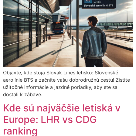
Objavte, kde stoja Slovak Lines letisko: Slovenské
aerolínie BTS a začnite vašu dobrodružnú cestu! Zistite
užitočné informácie a jazdné poriadky, aby ste sa
dostali k zábave.
Kde sú najväčšie letiská v
Europe: LHR vs CDG
ranking