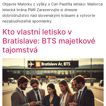
Objavte Malorku z výšky s Can Pastilla letisko: Mallorca
letecká brána PMI! Zarezervujte si dnesne
dobrodružstvo nad slovenskými krásami a vytvorte
nezabudnuteľné spomienky.
Kto vlastní letisko v
Bratislave: BTS majetkové
tajomstvá