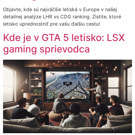
Objavte, kde sú najväčšie letiská v Europe v našej
detailnej analýze LHR vs CDG ranking. Zistite, ktoré
letisko uprednostniť pre vašu ďalšiu cestu!
Kde je v GTA 5 letisko: LSX
gaming sprievodca