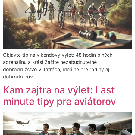
Objavte tip na víkendový výlet: 48 hodín plných
adrenalínu a krás! Zažite nezabudnuteľné
dobrodružstvo v Tatrách, ideálne pre rodiny aj
dobrodruhov.
Kam zajtra na výlet: Last
minute tipy pre aviátorov