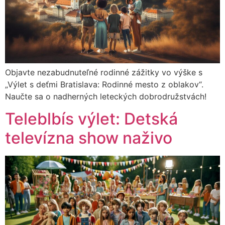
Objavte nezabudnuteľné rodinné zážitky vo výške s
„Výlet s deťmi Bratislava: Rodinné mesto z oblakov“.
Naučte sa o nadherných leteckých dobrodružstvách!
Teleblbís výlet: Detská
televízna show naživo