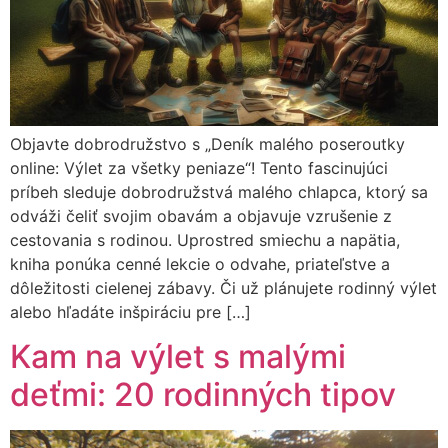
Objavte dobrodružstvo s „Deník malého poseroutky
online: Výlet za všetky peniaze“! Tento fascinujúci
príbeh sleduje dobrodružstvá malého chlapca, ktorý sa
odváži čeliť svojim obavám a objavuje vzrušenie z
cestovania s rodinou. Uprostred smiechu a napätia,
kniha ponúka cenné lekcie o odvahe, priateľstve a
dôležitosti cielenej zábavy. Či už plánujete rodinný výlet
alebo hľadáte inšpiráciu pre […]
Kam na výlet s malými
deťmi: 20 rodinných tipov