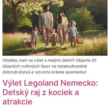
Hľadáte, kam na výlet s malými deťmi? Objavte 20
úžasných rodinných tipov na nezabudnuteľné
dobrodružstvá a vytvorte krásne spomienky!
Výlet Legoland Nemecko:
Detský raj z kociek a
atrakcie