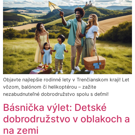
Objavte najlepšie rodinné lety v Trenčianskom kraji! Let
vôzom, balónom či helikoptérou – zažite
nezabudnuteľné dobrodružstvo spolu s deťmi!
Básnička výlet: Detské
dobrodružstvo v oblakoch a
na zemi