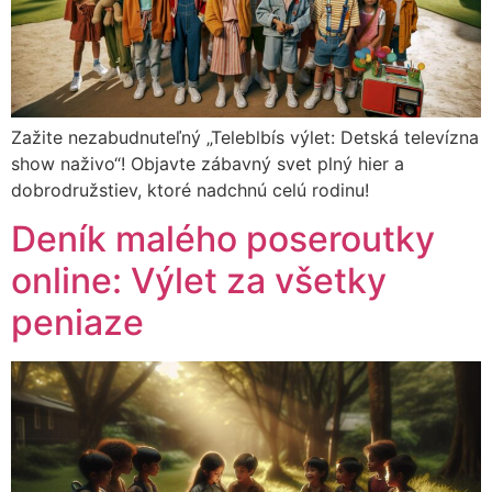
Zažite nezabudnuteľný „Teleblbís výlet: Detská televízna
show naživo“! Objavte zábavný svet plný hier a
dobrodružstiev, ktoré nadchnú celú rodinu!
Deník malého poseroutky
online: Výlet za všetky
peniaze