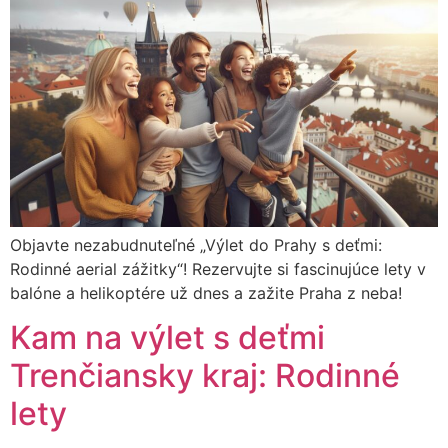
Objavte nezabudnuteľné „Výlet do Prahy s deťmi:
Rodinné aerial zážitky“! Rezervujte si fascinujúce lety v
balóne a helikoptére už dnes a zažite Praha z neba!
Kam na výlet s deťmi
Trenčiansky kraj: Rodinné
lety