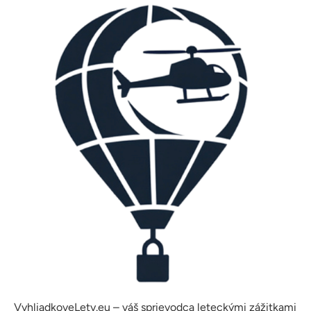
VyhliadkoveLety.eu – váš sprievodca leteckými zážitkami