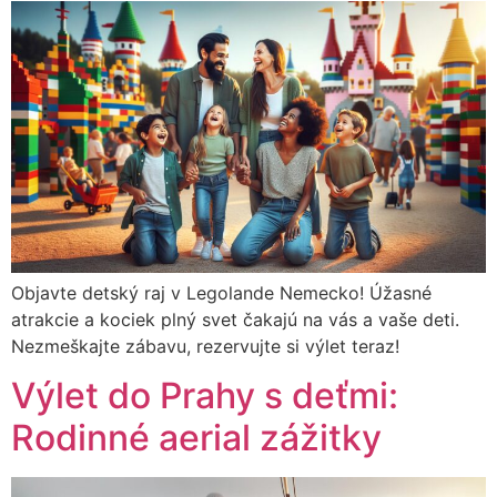
Objavte detský raj v Legolande Nemecko! Úžasné
atrakcie a kociek plný svet čakajú na vás a vaše deti.
Nezmeškajte zábavu, rezervujte si výlet teraz!
Výlet do Prahy s deťmi:
Rodinné aerial zážitky