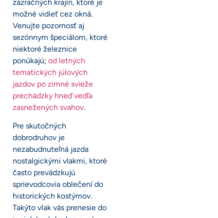
zázračných krajín, ktoré je
možné vidieť cez okná.
Venujte pozornosť aj
sezónnym špeciálom, ktoré
niektoré železnice
ponúkajú;
od letných
tematických júlových
jazdov po zimné svieže
prechádzky hneď vedľa
zasnežených svahov
.
Pre skutočných
dobrodruhov je
nezabudnuteľná jazda
nostalgickými vlakmi, ktoré
často prevádzkujú
sprievodcovia oblečení do
historických kostýmov.
Takýto vlak vás prenesie do