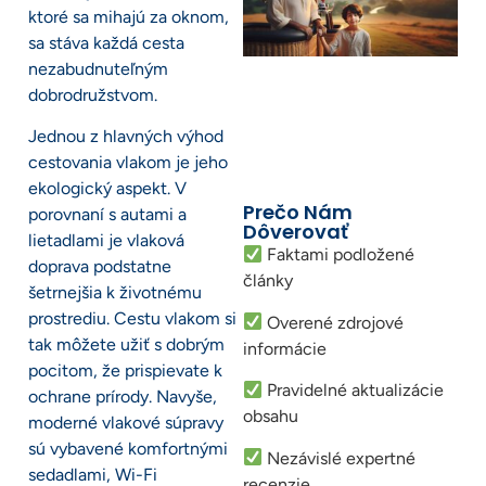
ktoré sa mihajú za oknom,
sa stáva každá cesta
nezabudnuteľným
dobrodružstvom.
Jednou z hlavných výhod
cestovania vlakom je jeho
ekologický aspekt. V
Prečo Nám
porovnaní s autami a
Dôverovať
lietadlami je vlaková
Faktami podložené
doprava podstatne
články
šetrnejšia k životnému
prostrediu. Cestu vlakom si
Overené zdrojové
tak môžete užiť s dobrým
informácie
pocitom, že prispievate k
Pravidelné aktualizácie
ochrane prírody. Navyše,
obsahu
moderné vlakové súpravy
sú vybavené komfortnými
Nezávislé expertné
sedadlami, Wi-Fi
recenzie