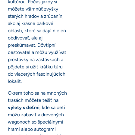
kultúrou. Počas jazdy si
môžete všimnúť zvyšky
starých hradov a zrúcanín,
ako aj krásne parkové
oblasti, ktoré sa dajú nielen
obdivovať, ale aj
preskúmavať. Dôvtipní
cestovatelia môžu využívať
prestávky na zastávkach a
pôjdete si užiť krátku túru
do viacerých fascinujúcich
lokalít.
Okrem toho sa na mnohých
trasách môžete tešiť na
výlety s deťmi
, kde sa deti
môžu zabaviť v drevených
wagonoch so špeciálnymi
hrami alebo autogrami