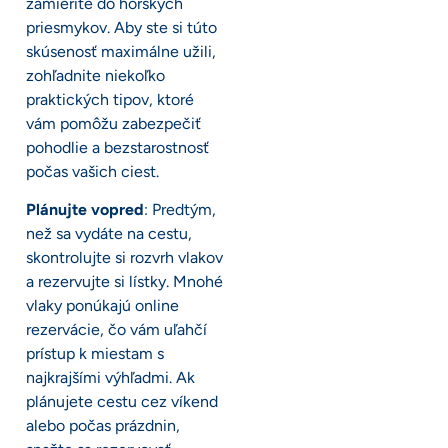
zamierite do horských
priesmykov. Aby ste si túto
skúsenosť maximálne užili,
zohľadnite niekoľko
praktických tipov, ktoré
vám pomôžu zabezpečiť
pohodlie a bezstarostnosť
počas vašich ciest.
Plánujte vopred
: Predtým,
než sa vydáte na cestu,
skontrolujte si rozvrh vlakov
a rezervujte si lístky. Mnohé
vlaky ponúkajú online
rezervácie, čo vám uľahčí
prístup k miestam s
najkrajšími výhľadmi. Ak
plánujete cestu cez víkend
alebo počas prázdnin,