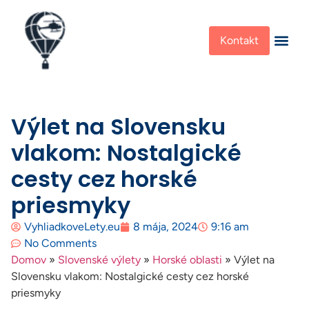
Kontakt
Výlet na Slovensku
vlakom: Nostalgické
cesty cez horské
priesmyky
VyhliadkoveLety.eu
8 mája, 2024
9:16 am
No Comments
Domov
»
Slovenské výlety
»
Horské oblasti
»
Výlet na
Slovensku vlakom: Nostalgické cesty cez horské
priesmyky