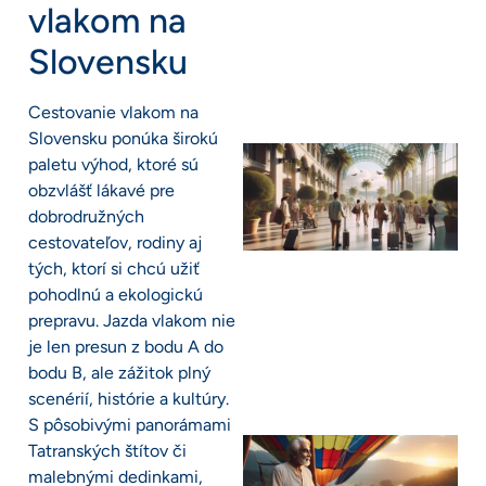
vlakom na
Slovensku
Cestovanie vlakom na
Slovensku ponúka širokú
paletu výhod, ktoré sú
obzvlášť lákavé pre
dobrodružných
cestovateľov, rodiny aj
tých, ktorí si chcú užiť
pohodlnú a ekologickú
prepravu. Jazda vlakom nie
je len presun z bodu A do
bodu B, ale zážitok plný
scenérií, histórie a kultúry.
S pôsobivými panorámami
Tatranských štítov či
malebnými dedinkami,