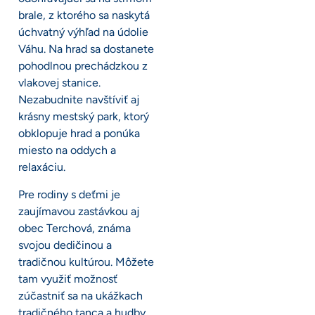
brale, z ktorého sa naskytá
úchvatný výhľad na údolie
Váhu. Na hrad sa dostanete
pohodlnou prechádzkou z
vlakovej stanice.
Nezabudnite navštíviť aj
krásny mestský park, ktorý
obklopuje hrad a ponúka
miesto na oddych a
relaxáciu.
Pre rodiny s deťmi je
zaujímavou zastávkou aj
obec Terchová, známa
svojou dedičinou a
tradičnou kultúrou. Môžete
tam využiť možnosť
zúčastniť sa na ukážkach
tradičného tanca a hudby