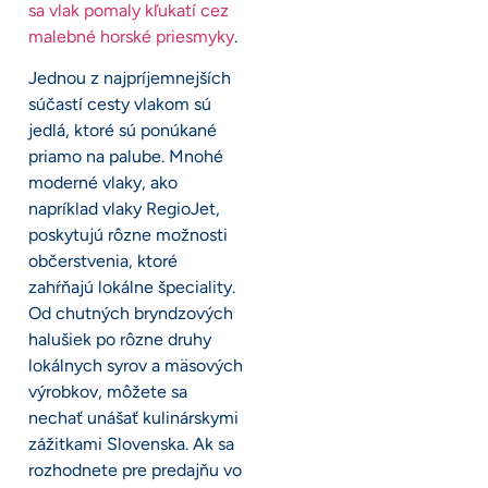
sa vlak pomaly kľukatí cez
malebné horské priesmyky
.
Jednou z najpríjemnejších
súčastí cesty vlakom sú
jedlá, ktoré sú ponúkané
priamo na palube. Mnohé
moderné vlaky, ako
napríklad vlaky RegioJet,
poskytujú rôzne možnosti
občerstvenia, ktoré
zahŕňajú lokálne špeciality.
Od chutných bryndzových
halušiek po rôzne druhy
lokálnych syrov a mäsových
výrobkov, môžete sa
nechať unášať kulinárskymi
zážitkami Slovenska. Ak sa
rozhodnete pre predajňu vo