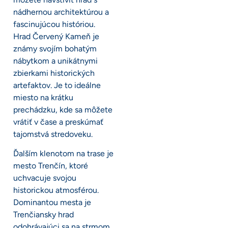
nádhernou architektúrou a
fascinujúcou históriou.
Hrad Červený Kameň je
známy svojím bohatým
nábytkom a unikátnymi
zbierkami historických
artefaktov. Je to ideálne
miesto na krátku
prechádzku, kde sa môžete
vrátiť v čase a preskúmať
tajomstvá stredoveku.
Ďalším klenotom na trase je
mesto Trenčín, ktoré
uchvacuje svojou
historickou atmosférou.
Dominantou mesta je
Trenčiansky hrad
odohrávajúci sa na strmom