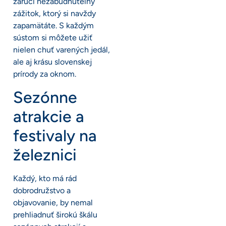
zaručí nezabudnuteľný
zážitok, ktorý si navždy
zapamätáte. S každým
sústom si môžete užiť
nielen chuť varených jedál,
ale aj krásu slovenskej
prírody za oknom.
Sezónne
atrakcie a
festivaly na
železnici
Každý, kto má rád
dobrodružstvo a
objavovanie, by nemal
prehliadnuť širokú škálu