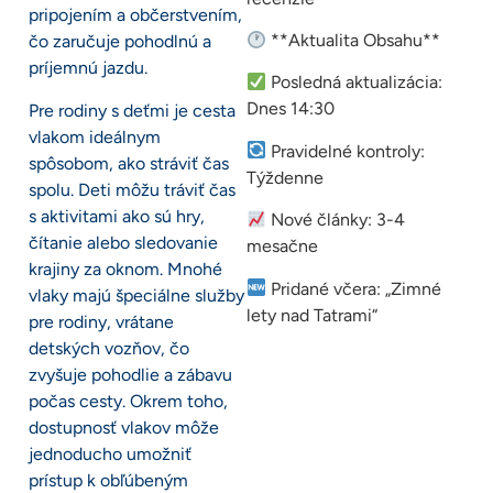
pripojením a občerstvením,
**Aktualita Obsahu**
čo zaručuje pohodlnú a
príjemnú jazdu.
Posledná aktualizácia:
Dnes 14:30
Pre rodiny s deťmi je cesta
vlakom ideálnym
Pravidelné kontroly:
spôsobom, ako stráviť čas
Týždenne
spolu. Deti môžu tráviť čas
s aktivitami ako sú hry,
Nové články: 3-4
čítanie alebo sledovanie
mesačne
krajiny za oknom. Mnohé
Pridané včera: „Zimné
vlaky majú špeciálne služby
lety nad Tatrami“
pre rodiny, vrátane
detských vozňov, čo
zvyšuje pohodlie a zábavu
počas cesty. Okrem toho,
dostupnosť vlakov môže
jednoducho umožniť
prístup k obľúbeným