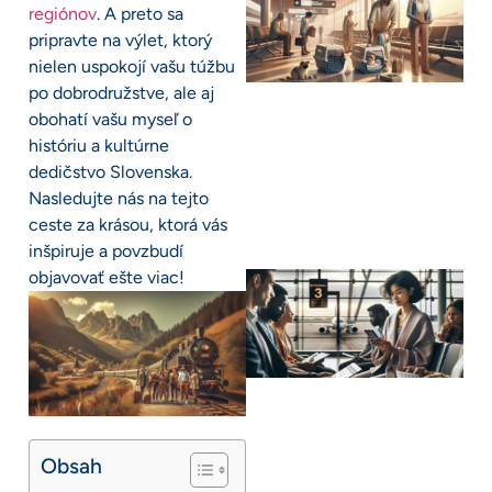
regiónov
. A preto sa
pripravte na výlet, ktorý
nielen uspokojí vašu túžbu
po dobrodružstve, ale aj
obohatí vašu myseľ o
históriu a kultúrne
dedičstvo Slovenska.
Nasledujte nás na tejto
ceste za krásou, ktorá vás
inšpiruje a povzbudí
objavovať ešte viac!
Obsah