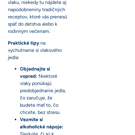
vlaku, niekedy tu nájdete aj
napodobneniny tradičných
receptov, ktoré vás prenesú
späť do detstva alebo k
rodinným večeriam.
Praktické tipy
na
vychutnanie si vlakového
jedla:
Objednajte si
vopred:
Niektoré
vlaky ponúkajú
predobjednanie jedla,
čo zaručuje, že
budete mať to, čo
chcete, bez stresu.
Vezmite si
alkoholické nápoje:
Sledujte, či sú k