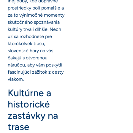
inej doby, kde dopravné
prostriedky boli pomalšie a
za to výnimočné momenty
skutočného spoznávania
kultúry trvali dlhšie. Nech
už sa rozhodnete pre
ktorúkoľvek trasu,
slovenské hory na vás
čakajú s otvorenou
náručou, aby vám poskytli
fascinujúci zážitok z cesty
vlakom.
Kultúrne a
historické
zastávky na
trase