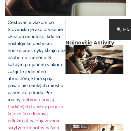
Cestovanie vlakom po
Slovensku je ako otváranie
Hľa
okna do minulosti, kde sa
Najnovšie Aktivity:
nostalgické cesty cez
horské priesmyky kĺzajú cez
nádherné scenérie. S
každým prejdúcim vlakom
zažijete jedinečnú
atmosféru, ktorá spája
pôvab historických miest a
panenskú prírodu. Pre
rodiny,
dobrodruhov aj
tradičných turistov ponúka
železničná doprava
príležitosť na objavovanie
skrytých klenotov našich