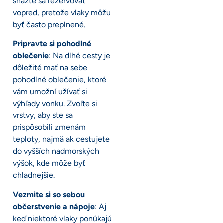
snažte sa rezervovať
vopred, pretože vlaky môžu
byť často preplnené.
Pripravte si pohodlné
oblečenie
: Na dlhé cesty je
dôležité mať na sebe
pohodlné oblečenie, ktoré
vám umožní užívať si
výhľady vonku. Zvoľte si
vrstvy, aby ste sa
prispôsobili zmenám
teploty, najmä ak cestujete
do vyšších nadmorských
výšok, kde môže byť
chladnejšie.
Vezmite si so sebou
občerstvenie a nápoje
: Aj
keď niektoré vlaky ponúkajú