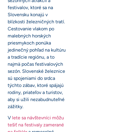
sezónnych atrakcií a
festivalov, ktoré sa na
Slovensku konajú v
blízkosti železničných tratí.
Cestovanie vlakom po
malebných horských
priesmykoch ponúka
jedinečný pohľad na kultúru
a tradície regiónu, a to
najmä počas festivalových
sezón. Slovenské železnice
sú spojeniami do srdca
týchto zábav, ktoré spájajú
rodiny, priateľov a turistov,
aby si užili nezabudnuteľné
zážitky.
V
lete sa návštevníci môžu
tešiť na festivaly zamerané
na folklór
a remeselné