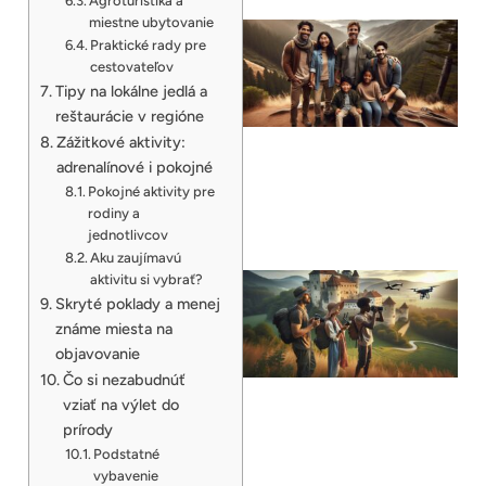
Agroturistika a
miestne ubytovanie
Praktické rady pre
cestovateľov
Tipy na lokálne jedlá a
reštaurácie v regióne
Zážitkové aktivity:
adrenalínové i pokojné
Pokojné aktivity pre
rodiny a
jednotlivcov
Aku zaujímavú
aktivitu si vybrať?
Skryté poklady a menej
známe miesta na
objavovanie
Čo si nezabudnúť
vziať na výlet do
prírody
Podstatné
vybavenie