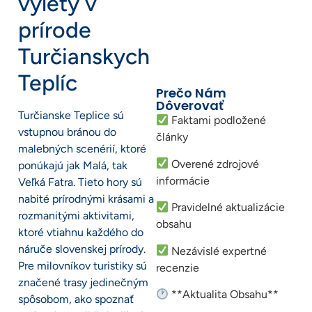
výlety v
prírode
Turčianskych
Teplíc
Prečo Nám
Dôverovať
Turčianske Teplice sú
Faktami podložené
vstupnou bránou do
články
malebných scenérií, ktoré
Overené zdrojové
ponúkajú jak Malá, tak
informácie
Veľká Fatra. Tieto hory sú
nabité prírodnými krásami a
Pravidelné aktualizácie
rozmanitými aktivitami,
obsahu
ktoré vtiahnu každého do
náruče slovenskej prírody.
Nezávislé expertné
Pre milovníkov turistiky sú
recenzie
značené trasy jedinečným
**Aktualita Obsahu**
spôsobom, ako spoznať