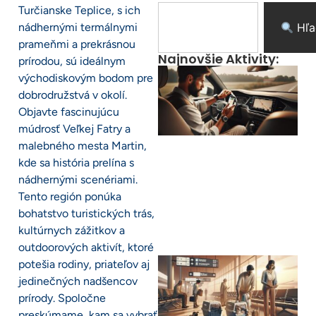
Turčianske Teplice, s ich
nádhernými termálnymi
Hľa
prameňmi a prekrásnou
Najnovšie Aktivity:
prírodou, sú ideálnym
východiskovým bodom pre
dobrodružstvá v okolí.
Objavte fascinujúcu
múdrosť Veľkej Fatry a
malebného mesta Martin,
kde sa história prelína s
nádhernými scenériami.
Tento región ponúka
bohatstvo turistických trás,
kultúrnych zážitkov a
outdoorových aktivít, ktoré
potešia rodiny, priateľov aj
jedinečných nadšencov
prírody. Spoločne
preskúmame, kam sa vybrať