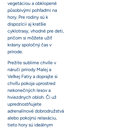
vegetáciou a obklopené
působivými pohľadmi na
hory. Pre rodiny sú k
dispozícii aj kratšie
cyklotrasy, vhodné pre deti,
pričom si môžete užiť
krásny spoločný čas v
prírode.
Prežite sublime chvíle v
náruči prírody Malej a
Veľkej Fatry a doprajte si
chvíľu pokoja uprostred
nekonečných lesov a
hviezdnych obloh. Či už
uprednostňujete
adrenalínové dobrodružstvá
alebo pokojnú relaxáciu,
tieto hory sú ideálnym