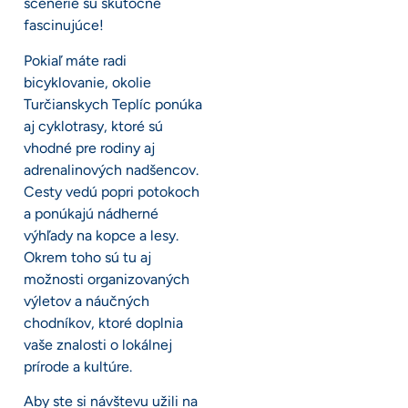
scenérie sú skutočne
fascinujúce!
Pokiaľ máte radi
bicyklovanie, okolie
Turčianskych Teplíc ponúka
aj cyklotrasy, ktoré sú
vhodné pre rodiny aj
adrenalinových nadšencov.
Cesty vedú popri potokoch
a ponúkajú nádherné
výhľady na kopce a lesy.
Okrem toho sú tu aj
možnosti organizovaných
výletov a náučných
chodníkov, ktoré doplnia
vaše znalosti o lokálnej
prírode a kultúre.
Aby ste si návštevu užili na