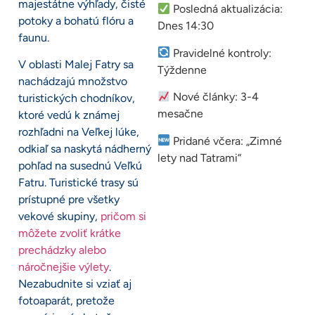
majestátne výhľady, čisté
Posledná aktualizácia:
potoky a bohatú flóru a
Dnes 14:30
faunu.
Pravidelné kontroly:
V oblasti Malej Fatry sa
Týždenne
nachádzajú množstvo
Nové články: 3-4
turistických chodníkov,
mesačne
ktoré vedú k známej
rozhľadni na Veľkej lúke,
Pridané včera: „Zimné
odkiaľ sa naskytá nádherný
lety nad Tatrami“
pohľad na susednú Veľkú
Fatru. Turistické trasy sú
prístupné pre všetky
vekové skupiny,
pričom si
môžete zvoliť krátke
prechádzky alebo
náročnejšie výlety
.
Nezabudnite si vziať aj
fotoaparát, pretože