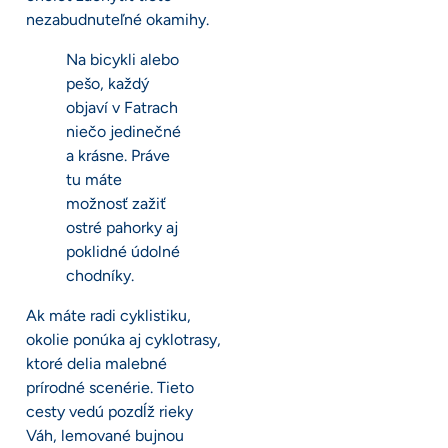
nezabudnuteľné okamihy.
Na bicykli alebo
pešo, každý
objaví v Fatrach
niečo jedinečné
a krásne. Práve
tu máte
možnosť zažiť
ostré pahorky aj
poklidné údolné
chodníky.
Ak máte radi cyklistiku,
okolie ponúka aj cyklotrasy,
ktoré delia malebné
prírodné scenérie. Tieto
cesty vedú pozdĺž rieky
Váh, lemované bujnou