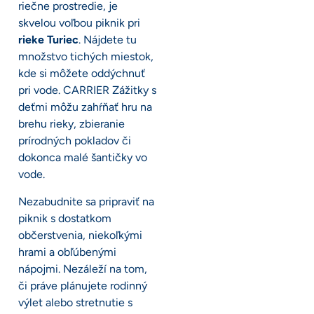
riečne prostredie, je
skvelou voľbou piknik pri
rieke Turiec
. Nájdete tu
množstvo tichých miestok,
kde si môžete oddýchnuť
pri vode. CARRIER Zážitky s
deťmi môžu zahŕňať hru na
brehu rieky, zbieranie
prírodných pokladov či
dokonca malé šantičky vo
vode.
Nezabudnite sa pripraviť na
piknik s dostatkom
občerstvenia, niekoľkými
hrami a obľúbenými
nápojmi. Nezáleží na tom,
či práve plánujete rodinný
výlet alebo stretnutie s