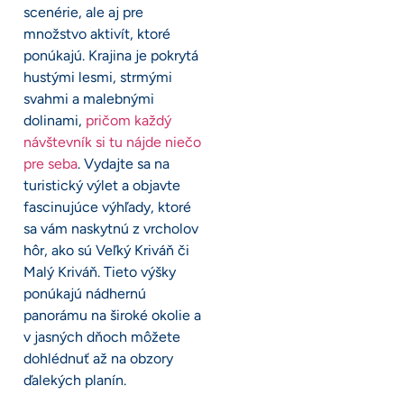
scenérie, ale aj pre
množstvo aktivít, ktoré
ponúkajú. Krajina je pokrytá
hustými lesmi, strmými
svahmi a malebnými
dolinami,
pričom každý
návštevník si tu nájde niečo
pre seba
. Vydajte sa na
turistický výlet a objavte
fascinujúce výhľady, ktoré
sa vám naskytnú z vrcholov
hôr, ako sú Veľký Kriváň či
Malý Kriváň. Tieto výšky
ponúkajú nádhernú
panorámu na široké okolie a
v jasných dňoch môžete
dohlédnuť až na obzory
ďalekých planín.