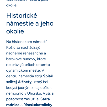
okolie.
Historické
námestie a jeho
okolie
Na historickom námestí
Košíc sa nachádzajú
nádherné renesančné a
barokové budovy, ktoré
rozprávajú príbeh o tomto
dynamickom meste. V
centru námestia stojí
Špitál
svätej Alžbety
, ktorý bol
kedysi jedným z najlepších
nemocníc v Uhorsku. Vyššia
pozornosť zaslúži aj
Stará
radnica
a
Rímskokatolícky