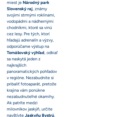
miest je
Národný park
Slovenský raj
, známy
svojimi strmými roklinami,
vodopádmi a nádhernými
chodníkmi, ktoré sa vinú
cez lesy. Pre tých, ktorí
hľadajú adrenalín a výzvy,
odporúčame výstup na
Tomášovský výhľad
, odkiaľ
sa naskytá jeden z
najkrajších
panoramatických pohľadov
v regióne. Nezabudnite si
pribaliť fotoaparát, pretože
krajina vám ponúkne
nezabudnuteľné okamihy.
Ak patríte medzi
milovníkov jaskýň, určite
navštívte
Jaskyňu Bystrú
,