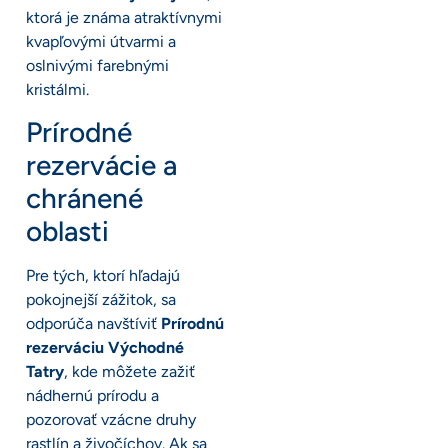
ktorá je známa atraktívnymi
kvapľovými útvarmi a
oslnivými farebnými
kristálmi.
Prírodné
rezervácie a
chránené
oblasti
Pre tých, ktorí hľadajú
pokojnejší zážitok, sa
odporúča navštíviť
Prírodnú
rezerváciu Východné
Tatry
, kde môžete zažiť
nádhernú prírodu a
pozorovať vzácne druhy
rastlín a živočíchov. Ak sa