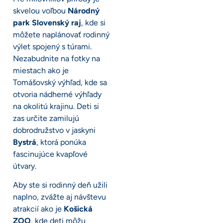
skvelou voľbou
Národný
park Slovenský raj
, kde si
môžete naplánovať rodinný
výlet spojený s túrami.
Nezabudnite na fotky na
miestach ako je
Tomášovský výhľad, kde sa
otvoria nádherné výhľady
na okolitú krajinu. Deti si
zas určite zamilujú
dobrodružstvo v jaskyni
Bystrá
, ktorá ponúka
fascinujúce kvapľové
útvary.
Aby ste si rodinný deň užili
naplno, zvážte aj návštevu
atrakcií ako je
Košická
ZOO
, kde deti môžu