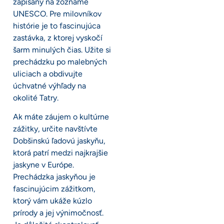
zapísaný na zozname
UNESCO. Pre milovníkov
histórie je to fascinujúca
zastávka, z ktorej vyskočí
šarm minulých čias. Užite si
prechádzku po malebných
uliciach a obdivujte
úchvatné výhľady na
okolité Tatry.
Ak máte záujem o kultúrne
zážitky, určite navštívte
Dobšinskú ľadovú jaskyňu,
ktorá patrí medzi najkrajšie
jaskyne v Európe.
Prechádzka jaskyňou je
fascinujúcim zážitkom,
ktorý vám ukáže kúzlo
prírody a jej výnimočnosť.