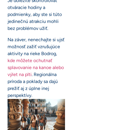
Je dôležité skontrolovať
otváracie hodiny a
podmienky, aby ste si túto
jedinečnú atrakciu mohli
bez problémov užiť.
Na záver, nenechajte si ujsť
možnosť zažiť vzrušujúce
aktivity na rieke Bodrog,
kde môžete ochutnať
splavovanie na kanoe alebo
výlet na plti
. Regionálna
príroda a poklady sa dajú
prežiť aj z úplne inej
perspektívy.