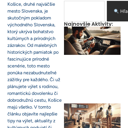
Košice, druhé najväčšie
mesto Slovenska, je
Hľa
skutočným pokladom
Najnovšie Aktivity:
východného Slovenska,
ktorý ukrýva bohatstvo
kultúrnych a prírodných
zázrakov. Od malebných
historických pamiatok po
fascinujúce prírodné
scenérie, toto mesto
ponúka nezabudnuteľné
zážitky pre každého. Či už
plánujete výlet s rodinou,
romantickú dovolenku či
dobrodružnú cestu, Košice
majú všetko. V tomto
článku objavíte najlepšie
tipy na výlet, aktuality z
kultúrnych podujatí či