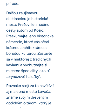
prírode.
Ďalšou zaujímavou
destináciou je historické
mesto Prešov, len hodinu
cesty autom od Košíc.
Preskúmajte jeho historické
námestie, ktoré vás očarí
krásnou architektúrou a
bohatou kultúrou. Zastavte
sa v niektorej z tradičných
kaviarní a vychutnajte si
miestne špeciality, ako sú
„bryndzové halušky“.
Rovnako stojí za to navštíviť
aj malebné mesto Levoča,
známe svojím dreveným
gotickým oltárom, ktorý je