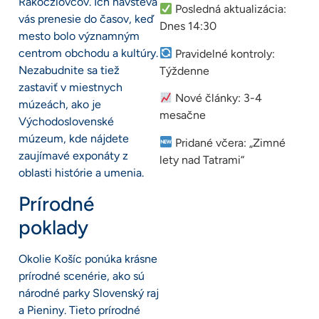
Rákócziovcov. Ich návšteva
Posledná aktualizácia:
vás prenesie do časov, keď
Dnes 14:30
mesto bolo významným
centrom obchodu a kultúry.
Pravidelné kontroly:
Nezabudnite sa tiež
Týždenne
zastaviť v miestnych
Nové články: 3-4
múzeách, ako je
mesačne
Východoslovenské
múzeum, kde nájdete
Pridané včera: „Zimné
zaujímavé exponáty z
lety nad Tatrami“
oblasti histórie a umenia.
Prírodné
poklady
Okolie Košíc ponúka krásne
prírodné scenérie, ako sú
národné parky Slovenský raj
a Pieniny. Tieto prírodné