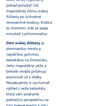
poklad ponúka? Od
majestátnej Dómu svätej
Alžbety po úchvatné
renesančné budovy, Košice
sú miestom, kde sa spája
minulosť s prítomnosťou.
Dóm svätej Alžbety
je
dominantou mesta a
najväčšou gotickou
katedrálou na Slovensku.
Jeho majestátne veže a
bohaté vitráže priťahujú
pozornosť už z diaľky.
Nezabudnite si vychutnať
výhľad z veže katedrály,
ktorý vám poskytne
jedinečnú perspektívu na
toto krásne mesto a jeho