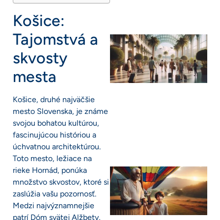
Košice:
Tajomstvá a
skvosty
mesta
Košice, druhé najväčšie
mesto Slovenska, je známe
svojou bohatou kultúrou,
fascinujúcou históriou a
úchvatnou architektúrou.
Toto mesto, ležiace na
rieke Hornád, ponúka
množstvo skvostov, ktoré si
zaslúžia vašu pozornosť.
Medzi najvýznamnejšie
patrí Dóm svätej Alžbety,