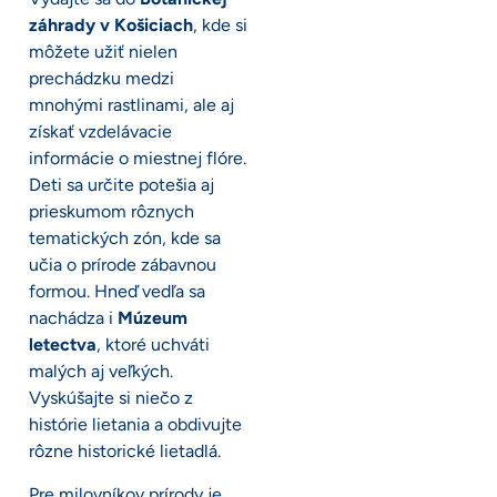
záhrady v Košiciach
, kde si
môžete užiť nielen
prechádzku medzi
mnohými rastlinami, ale aj
získať vzdelávacie
informácie o miestnej flóre.
Deti sa určite potešia aj
prieskumom rôznych
tematických zón, kde sa
učia o prírode zábavnou
formou. Hneď vedľa sa
nachádza i
Múzeum
letectva
, ktoré uchváti
malých aj veľkých.
Vyskúšajte si niečo z
histórie lietania a obdivujte
rôzne historické lietadlá.
Pre milovníkov prírody je