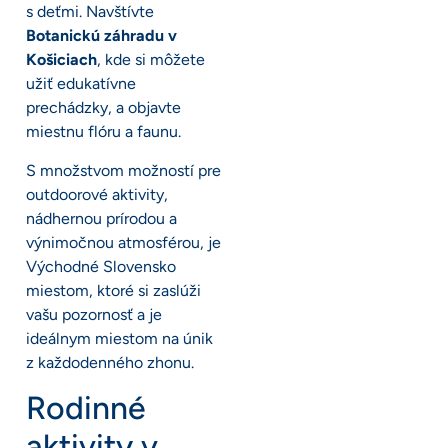
s deťmi. Navštívte
Botanickú záhradu v
Košiciach
, kde si môžete
užiť edukatívne
prechádzky, a objavte
miestnu flóru a faunu.
S množstvom možností pre
outdoorové aktivity,
nádhernou prírodou a
výnimočnou atmosférou, je
Východné Slovensko
miestom, ktoré si zaslúži
vašu pozornosť a je
ideálnym miestom na únik
z každodenného zhonu.
Rodinné
aktivity v