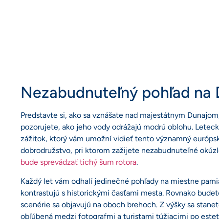
Nezabudnuteľný pohľad na 
Predstavte si, ako sa vznášate nad majestátnym Dunajom, k
pozorujete, ako jeho vody odrážajú modrú oblohu. Leteck
zážitok, ktorý vám umožní vidieť tento významný európsk
dobrodružstvo, pri ktorom zažijete nezabudnuteľné okúzle
bude sprevádzať tichý šum rotora
.
Každý let vám odhalí jedinečné pohľady na miestne pamia
kontrastujú s historickými časťami mesta. Rovnako budete
scenérie sa objavujú na oboch brehoch. Z výšky sa stan
obľúbená medzi fotografmi a turistami túžiacimi po estet