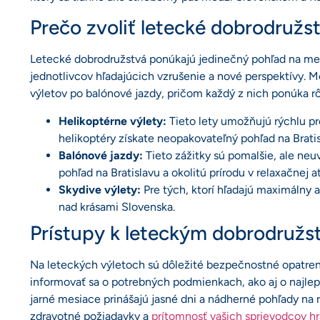
Prečo zvoliť letecké dobrodružst
Letecké dobrodružstvá ponúkajú jedinečný pohľad na mesto
jednotlivcov hľadajúcich vzrušenie a nové perspektívy. M
výletov po balónové jazdy, pričom každý z nich ponúka rô
Helikoptérne výlety:
Tieto lety umožňujú rýchlu p
helikoptéry získate neopakovateľný pohľad na Bratis
Balónové jazdy:
Tieto zážitky sú pomalšie, ale neu
pohľad na Bratislavu a okolitú prírodu v relaxačnej 
Skydive výlety:
Pre tých, ktorí hľadajú maximálny 
nad krásami Slovenska.
Prístupy k leteckým dobrodruž
Na leteckých výletoch sú dôležité bezpečnostné opatrenia
informovať sa o potrebných podmienkach, ako aj o najlep
jarné mesiace prinášajú jasné dni a nádherné pohľady na roz
zdravotné požiadavky a
prítomnosť vašich sprievodcov h