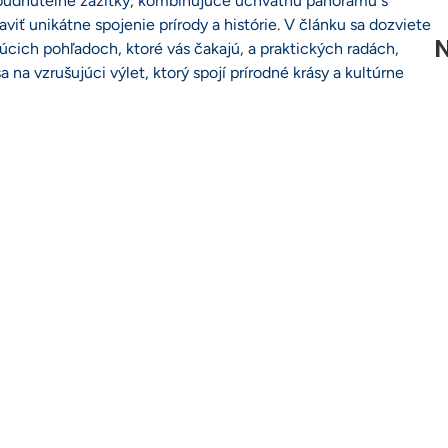
zabudnuteľné zážitky, kombinujúce úchvatnú panorámu s
iť unikátne spojenie prírody a histórie. V článku sa dozviete
N
júcich pohľadoch, ktoré vás čakajú, a praktických radách,
 na vzrušujúci výlet, ktorý spojí prírodné krásy a kultúrne