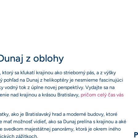
Dunaj z oblohy
torý sa kľukatí krajinou ako strieborný pás, a z výšky
ý pohľad na Dunaj z helikoptéry je nesmierne fascinujúci
y vodný tok z úplne novej perspektívy. Vydajte sa na
nie nad krajinou a krásou Bratislavy,
pričom celý čas vás
tky, ako je Bratislavský hrad a moderné budovy, ktoré
 mať možnosť vidieť, ako sa Dunaj prelína s krajinou a aké
ete svedkom majestátnej panorámy, ktorá je okrem iného
P
ických zážitkoch.