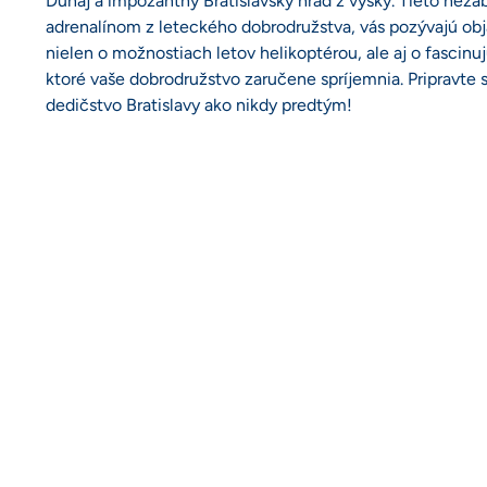
Dunaj a impozantný Bratislavský hrad z výšky. Tieto ne
adrenalínom z leteckého dobrodružstva, vás pozývajú objav
nielen o možnostiach letov helikoptérou, ale aj o fascinu
ktoré vaše dobrodružstvo zaručene spríjemnia. Pripravte sa
dedičstvo Bratislavy ako nikdy predtým!