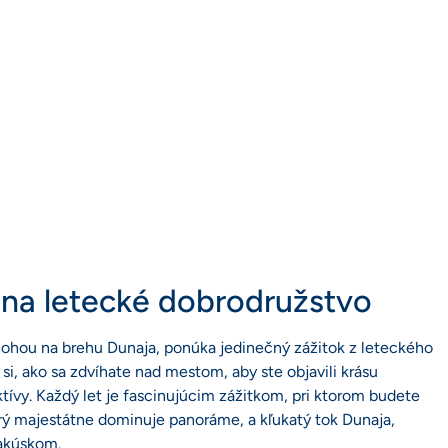
a na letecké dobrodružstvo
olohou na brehu Dunaja, ponúka jedinečný zážitok z leteckého
si, ako sa zdvíhate nad mestom, aby ste objavili krásu
tívy. Každý let je fascinujúcim zážitkom, pri ktorom budete
rý majestátne dominuje panoráme, a kľukatý tok Dunaja,
Rakúskom.