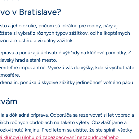
vo v Bratislave?
 a jeho okolie, pričom sú ideálne pre rodiny, páry aj
ôžete si vybrať z rôznych typov zážitkov, od helikoptérnych
znu atmosféru a vizuálny zážitok.
repravu a ponúkajú úchvatné výhľady na kľúčové pamiatky. Z
lavský hrad a staré mesto.
veriteľne impozantné. Vyvezú vás do výšky, kde si vychutnáte
atmosfére.
adrenalín, ponúkajú skydive zážitky jedinečnosť voľného pádu
stvám
 a dôkladná príprava. Odporúča sa rezervovať si let vopred a
ších ročných obdobiach na takéto výlety. Obzvlášť jarné a
kvitnutú krajinu. Pred letem sa uistite, že ste splnili všetky
rá kľúčovú úlohu pri zabezpečovaní nezabudnuteľného