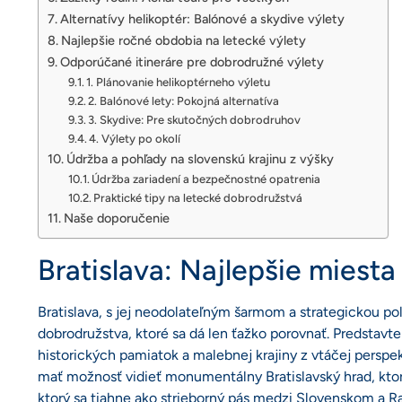
Alternatívy helikoptér: Balónové a skydive výlety
Najlepšie ročné obdobia na letecké výlety
Odporúčané itineráre pre dobrodružné výlety
1. Plánovanie helikoptérneho výletu
2. Balónové lety: Pokojná alternatíva
3. Skydive: Pre skutočných dobrodruhov
4. Výlety po okolí
Údržba a pohľady na slovenskú krajinu z výšky
Údržba zariadení a bezpečnostné opatrenia
Praktické tipy na letecké dobrodružstvá
Naše doporučenie
Bratislava: Najlepšie miest
Bratislava, s jej neodolateľným šarmom a strategickou p
dobrodružstva, ktoré sa dá len ťažko porovnať. Predstavte 
historických pamiatok a malebnej krajiny z vtáčej perspek
mať možnosť vidieť monumentálny Bratislavský hrad, kto
ktorý sa tiahne ako strieborný pás medzi Slovenskom a 