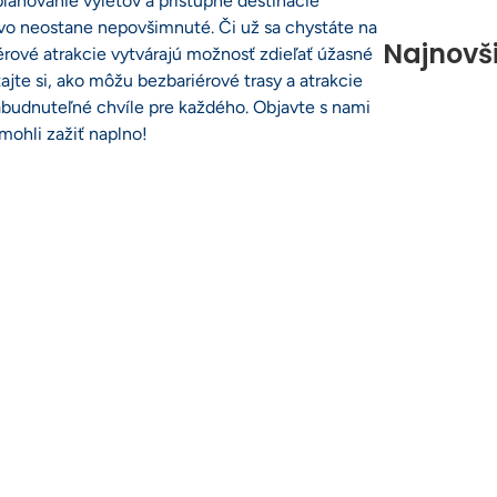
plánovanie výletov a prístupné destinácie
tvo neostane nepovšimnuté. Či už sa chystáte na
Najnovši
érové atrakcie vytvárajú možnosť zdieľať úžasné
ajte si, ako môžu bezbariérové trasy a atrakcie
budnuteľné chvíle pre každého. Objavte s nami
 mohli zažiť naplno!