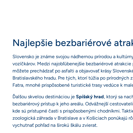
Najlepšie bezbariérové atra
Slovensko je známe svojou nádhernou prírodou a kultúrny
vozíčkárov. Medzi najobľúbenejšie bezbariérové atrakcie p
môžete prechádzať po asfalti a objavovať krásy Slovensk
Bratislavského hradu. Pre tých, ktorí túžia po prírodných
Fatra, mnohé prispôsobené turistické trasy vedúce k m
Ďalšou skvelou destináciou je
Spišský hrad
, ktorý sa n
bezbariérový prístup k jeho areálu. Odvážnejší cestovatel
kde sú prístupné časti s prispôsobenými chodníkmi. Takt
zoologická záhrada v Bratislave a v Košiciach ponúkajú r
vychutnať pohľad na širokú škálu zvierat.