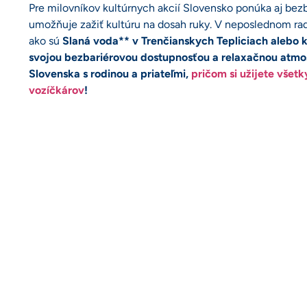
Pre milovníkov kultúrnych akcií Slovensko ponúka aj bezb
umožňuje zažiť kultúru na dosah ruky. V neposlednom ra
ako sú
Slaná voda** v Trenčianskych Tepliciach alebo 
svojou bezbariérovou dostupnosťou a relaxačnou atmos
Slovenska s rodinou a priateľmi,
pričom si užijete všet
vozíčkárov
!