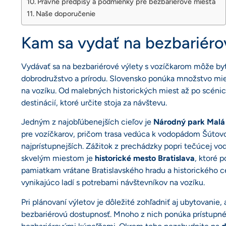
Právne predpisy a podmienky pre bezbariérové miesta
Naše doporučenie
Kam sa vydať na bezbariéro
Vydávať sa na bezbariérové výlety s vozíčkarom môže b
dobrodružstvo a prírodu. Slovensko ponúka množstvo miest
na vozíku. Od malebných historických miest až po scénick
destinácií, ktoré určite stoja za návštevu.
Jedným z najobľúbenejších cieľov je
Národný park Malá
pre vozíčkarov, pričom trasa vedúca k vodopádom Šútovo 
najprístupnejších. Zážitok z prechádzky popri tečúcej vode
skvelým miestom je
historické mesto Bratislava
, ktoré 
pamiatkam vrátane Bratislavského hradu a historického ce
vynikajúco ladí s potrebami návštevníkov na vozíku.
Pri plánovaní výletov je dôležité zohľadniť aj ubytovanie,
bezbariérovú dostupnosť. Mnoho z nich ponúka prístupné