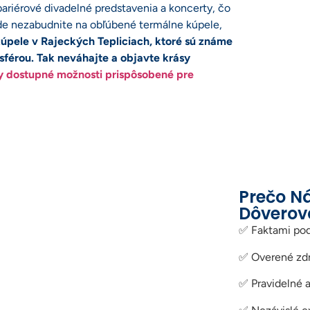
ariérové divadelné predstavenia a koncerty, čo
de nezabudnite na obľúbené termálne kúpele,
kúpele v Rajeckých Tepliciach, ktoré sú známe
férou. Tak neváhajte a objavte krásy
ky dostupné možnosti prispôsobené pre
Prečo 
Dôverov
✅ Faktami pod
✅ Overené zdr
✅ Pravidelné a