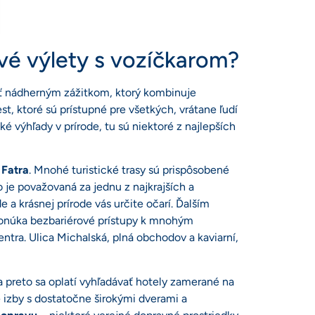
vé výlety s vozíčkarom?
yť nádherným zážitkom, ktorý kombinuje
, ktoré sú prístupné pre všetkých, vrátane ľudí
é výhľady v prírode, tu sú niektoré z najlepších
 Fatra
. Mnohé turistické trasy sú prispôsobené
je považovaná za jednu z najkrajších a
 a krásnej prírode vás určite očarí. Ďalším
ponúka bezbariérové prístupy k mnohým
ntra. Ulica Michalská, plná obchodov a kaviarní,
 a preto sa oplatí vyhľadávať hotely zamerané na
 izby s dostatočne širokými dverami a