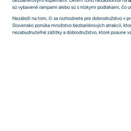
bezbariérovými kúpeľňami. Okrem toho nezabudnite na
d
sú vybavené rampami alebo sú s nízkymi podlahami, čo uľ
Nezáleží na tom, či sa rozhodnete pre dobrodružstvo v prí
Slovensko ponúka množstvo bezbariérových atrakcií, ktoré
nezabudnuteľné zážitky a dobrodružstvo, ktoré posune va