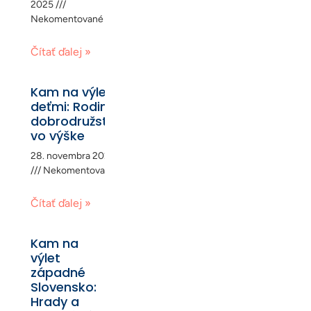
2025
Nekomentované
Čítať ďalej »
Kam na výlet s
deťmi: Rodinné
dobrodružstvá
vo výške
28. novembra 2025
Nekomentované
Čítať ďalej »
Kam na
výlet
západné
Slovensko:
Hrady a