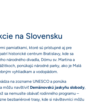
kcie na Slovensku
mi pamiatkami, ktoré sú prístupné aj pre
atrí historické centrum Bratislavy, kde sa
ého národného divadla, Dómu sv. Martina a
 zážitkoch, ponúkajú národné parky, ako je Malá
alebným vyhliadkam a vodopádom.
achádza na zozname UNESCO a ponúka
ia môžu navštíviť
Demänovskú jaskyňu slobody
,
iež sa nemusíte obávať rodinného programu –
ôzne bezbariérové trasy, kde si návštevníci môžu