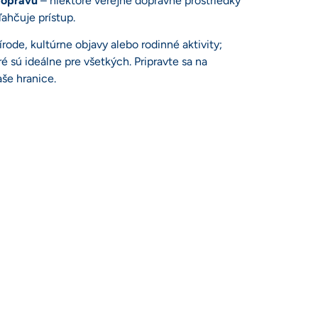
opravu
– niektoré verejné dopravné prostriedky
ahčuje prístup.
rode, kultúrne objavy alebo rodinné aktivity;
 sú ideálne pre všetkých. Pripravte sa na
še hranice.