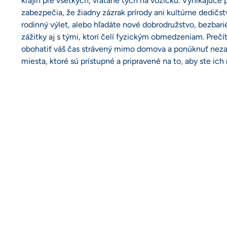
krajín pre všetkých, vrátane tých na vozíčku. Vynikajúce 
zabezpečia, že žiadny zázrak prírody ani kultúrne dedičs
rodinný výlet, alebo hľadáte nové dobrodružstvo, bezbari
zážitky aj s tými, ktorí čelí fyzickým obmedzeniam. Prečít
obohatiť váš čas strávený mimo domova a ponúknuť neza
miesta, ktoré sú prístupné a pripravené na to, aby ste ich