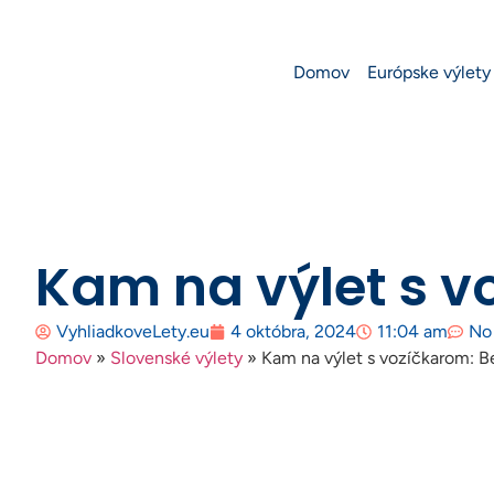
Domov
Európske výlety
Kam na výlet s v
VyhliadkoveLety.eu
4 októbra, 2024
11:04 am
No
Domov
»
Slovenské výlety
»
Kam na výlet s vozíčkarom: B