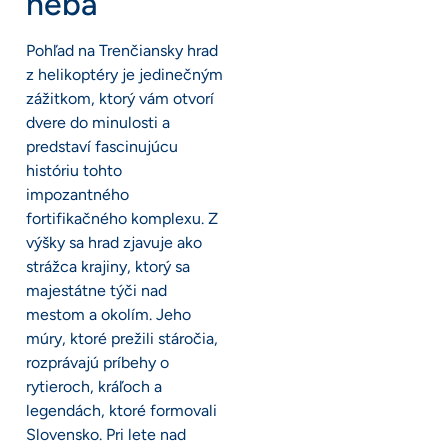
neba
Pohľad na Trenčiansky hrad
z helikoptéry je jedinečným
zážitkom, ktorý vám otvorí
dvere do minulosti a
predstaví fascinujúcu
históriu tohto
impozantného
fortifikačného komplexu. Z
výšky sa hrad zjavuje ako
strážca krajiny, ktorý sa
majestátne týči nad
mestom a okolím. Jeho
múry, ktoré prežili stáročia,
rozprávajú príbehy o
rytieroch, kráľoch a
legendách, ktoré formovali
Slovensko. Pri lete nad