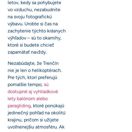
letov, kedy sa pohybujete
vo vzduchu, nezabudnite
na svoju fotografickú
výbavu. Urobte si čas na
zachytenie týchto krásnych
výhľadov – sú to okamihy,
ktoré si budete chcieť
zapamätať navždy.
Nezabúdajte, že Trenčín
nie je len o helikoptérach.
Pre tých, ktorí preferujú
pomalšie tempo,
sú
dostupné aj vyhliadkové
lety balónom alebo
paragliding
, ktoré ponúkajú
jedinečný pohľad na okolitú
krajinu, pričom si užijete
uvoľnenejšiu atmosféru. Ak