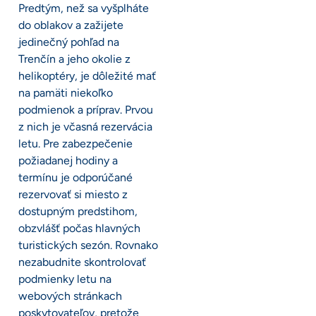
Predtým, než sa vyšplháte
do oblakov a zažijete
jedinečný pohľad na
Trenčín a jeho okolie z
helikoptéry, je dôležité mať
na pamäti niekoľko
podmienok a príprav. Prvou
z nich je včasná rezervácia
letu. Pre zabezpečenie
požiadanej hodiny a
termínu je odporúčané
rezervovať si miesto z
dostupným predstihom,
obzvlášť počas hlavných
turistických sezón. Rovnako
nezabudnite skontrolovať
podmienky letu na
webových stránkach
poskytovateľov, pretože