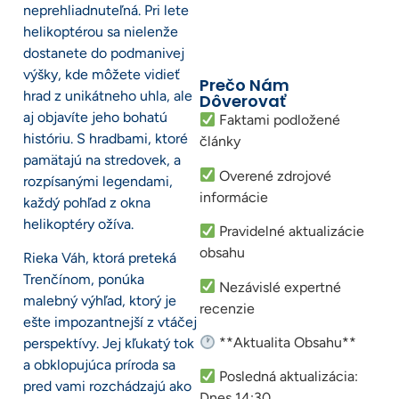
neprehliadnuteľná. Pri lete
helikoptérou sa nielenže
dostanete do podmanivej
výšky, kde môžete vidieť
Prečo Nám
hrad z unikátneho uhla, ale
Dôverovať
aj objavíte jeho bohatú
Faktami podložené
históriu. S hradbami, ktoré
články
pamätajú na stredovek, a
Overené zdrojové
rozpísanými legendami,
informácie
každý pohľad z okna
helikoptéry ožíva.
Pravidelné aktualizácie
obsahu
Rieka Váh, ktorá preteká
Trenčínom, ponúka
Nezávislé expertné
malebný výhľad, ktorý je
recenzie
ešte impozantnejší z vtáčej
**Aktualita Obsahu**
perspektívy. Jej kľukatý tok
a obklopujúca príroda sa
Posledná aktualizácia:
pred vami rozchádzajú ako
Dnes 14:30