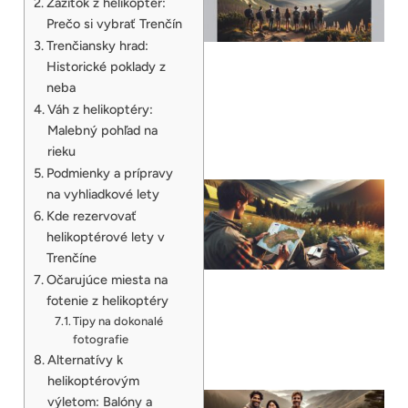
Zážitok z helikoptér:
Prečo si vybrať Trenčín
Trenčiansky hrad:
Historické poklady z
neba
Váh z helikoptéry:
Malebný pohľad na
rieku
Podmienky a prípravy
na vyhliadkové lety
Kde rezervovať
helikoptérové lety v
Trenčíne
Očarujúce miesta na
fotenie z helikoptéry
Tipy na dokonalé
fotografie
Alternatívy k
helikoptérovým
výletom: Balóny a