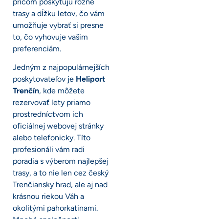
pričom poskytujú rôzne
trasy a dĺžku letov, čo vám
umožňuje vybrať si presne
to, čo vyhovuje vašim
preferenciám.
Jedným z najpopulárnejších
poskytovateľov je
Heliport
Trenčín
, kde môžete
rezervovať lety priamo
prostredníctvom ich
oficiálnej webovej stránky
alebo telefonicky. Títo
profesionáli vám radi
poradia s výberom najlepšej
trasy, a to nie len cez český
Trenčiansky hrad, ale aj nad
krásnou riekou Váh a
okolitými pahorkatinami.