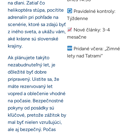
na dlani. Zatiaľ čo
helikoptéra stúpa, pocítite
Pravidelné kontroly:
adrenalín pri pohľade na
Týždenne
scenérie, ktoré sa zdajú byť
Nové články: 3-4
z iného sveta, a ukážu vám,
mesačne
aké krásne sú slovenské
krajiny.
Pridané včera: „Zimné
lety nad Tatrami“
Ak plánujete takýto
nezabudnuteľný let, je
dôležité byť dobre
pripravený. Uistite sa, že
máte rezervovaný let
vopred a oblečenie vhodné
na počasie. Bezpečnostné
pokyny od posádky sú
kľúčové, pretože zážitok by
mal byť nielen vzrušujúci,
ale aj bezpečný. Počas