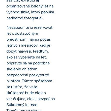
zážitok, existujú aj
organizované balóny let na
východ slnka, ktorý ponúka
nádherné fotografie.
Nezabudnite si rezervovať
let s dostatočným
predstihom, najmä počas
letných mesiacov, keď je
dopyt najvyšší. Predtým,
ako sa vyberiete na let,
pripravte sa na podrobné
školenie ohľadom
bezpečnosti poskytnuté
pilotom. Týmto spôsobom
sa uistíte, že vaša
skúsenosť bude nielen
vzrušujúca, ale aj bezpečná.
Súkromný let nad
Trenčínom sa stane