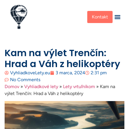
Kontakt
Kam na výlet Trenčín:
Hrad a Váh z helikoptéry
VyhliadkoveLety.eu
3 marca, 2024
2:31 pm
No Comments
Domov
»
Vyhliadkové lety
»
Lety vrtuľníkom
»
Kam na
výlet Trenčín: Hrad a Váh z helikoptéry