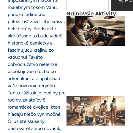
impozantným hradom a
Hľa
malebným tokom Váhu,
Najnovšie Aktivity:
ponúka jedinečnú
príležitosť zažiť jeho krásy z
helikoptéry. Predstavte si,
aké úžasné to bude vidieť
historické pamiatky a
fascinujúcu krajinu zo
vzduchu! Takéto
dobrodružstvo nielenže
uspokojí vašu túžbu po
adrenalíne, ale aj obohatí
vaše poznanie regiónu.
Tento zážitok je ideálny pre
rodiny, priateľov či
romantické dvojice, ktorí
hľadajú niečo výnimočné.
Či už ste skúsený
cestovateľ alebo nováčik,