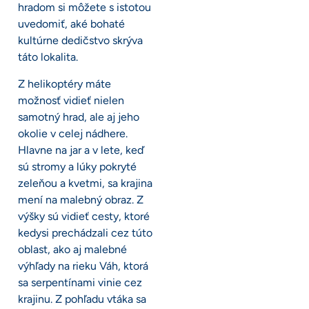
hradom si môžete s istotou
uvedomiť, aké bohaté
kultúrne dedičstvo skrýva
táto lokalita.
Z helikoptéry máte
možnosť vidieť nielen
samotný hrad, ale aj jeho
okolie v celej nádhere.
Hlavne na jar a v lete, keď
sú stromy a lúky pokryté
zeleňou a kvetmi, sa krajina
mení na malebný obraz. Z
výšky sú vidieť cesty, ktoré
kedysi prechádzali cez túto
oblast, ako aj malebné
výhľady na rieku Váh, ktorá
sa serpentínami vinie cez
krajinu. Z pohľadu vtáka sa