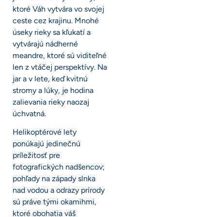
ktoré Váh vytvára vo svojej
ceste cez krajinu. Mnohé
úseky rieky sa kľukatí a
vytvárajú nádherné
meandre, ktoré sú viditeľné
len z vtáčej perspektívy. Na
jar a v lete, keď kvitnú
stromy a lúky, je hodina
zalievania rieky naozaj
úchvatná.
Helikoptérové lety
ponúkajú jedinečnú
príležitosť pre
fotografických nadšencov;
pohľady na západy slnka
nad vodou a odrazy prírody
sú práve tými okamihmi,
ktoré obohatia váš