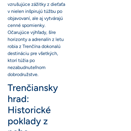
vzrušujúce zážitky z dieťaťa
v nielen inšpirujú túžbu po
objavovaní, ale aj vytvárajú
cenné spomienky.
Očarujúce výhľady, šíre
horizonty a adrenalín z letu
robia z Trenčína dokonalú
destináciu pre všetkých,
ktorí túžia po
nezabudnuteľnom
dobrodružstve.
Trenčiansky
hrad:
Historické
poklady z