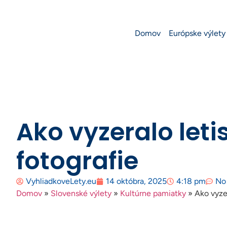
Domov
Európske výlety
Ako vyzeralo leti
fotografie
VyhliadkoveLety.eu
14 októbra, 2025
4:18 pm
No
Domov
»
Slovenské výlety
»
Kultúrne pamiatky
»
Ako vyze