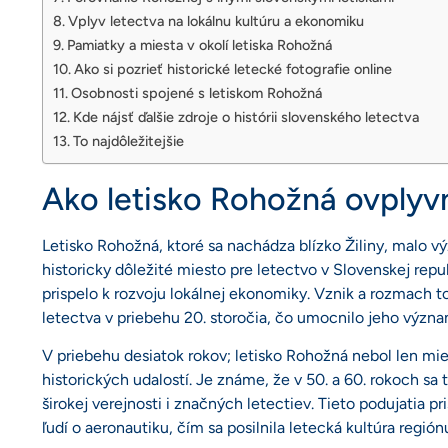
Vplyv letectva na lokálnu kultúru a ekonomiku
Pamiatky a miesta v okolí letiska Rohožná
Ako si pozrieť historické letecké fotografie online
Osobnosti spojené s letiskom Rohožná
Kde nájsť ďalšie zdroje o histórii slovenského letectva
To najdôležitejšie
Ako letisko Rohožná ovplyvn
Letisko Rohožná, ktoré sa nachádza blízko Žiliny, malo 
historicky dôležité miesto pre letectvo v Slovenskej repub
prispelo k rozvoju lokálnej ekonomiky. Vznik a rozmach to
letectva v priebehu 20. storočia, čo umocnilo jeho význa
V priebehu desiatok rokov; letisko Rohožná nebol len mi
historických udalostí. Je známe, že v 50. a 60. rokoch sa 
širokej verejnosti i značných letectiev. Tieto podujatia p
ľudí o aeronautiku, čím sa posilnila letecká kultúra región