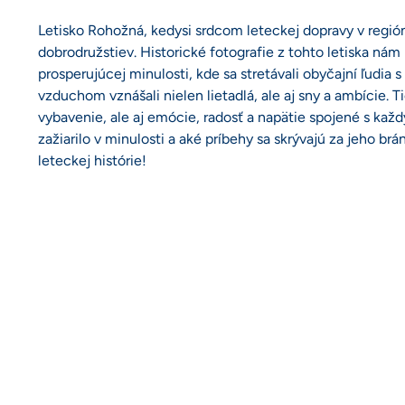
Letisko Rohožná, kedysi srdcom leteckej dopravy v regió
dobrodružstiev. Historické fotografie z tohto letiska n
prosperujúcej minulosti, kde sa stretávali obyčajní ľudia
vzduchom vznášali nielen lietadlá, ale aj sny a ambície.
vybavenie, ale aj emócie, radosť a napätie spojené s každ
zažiarilo v minulosti a aké príbehy sa skrývajú za jeho br
leteckej histórie!