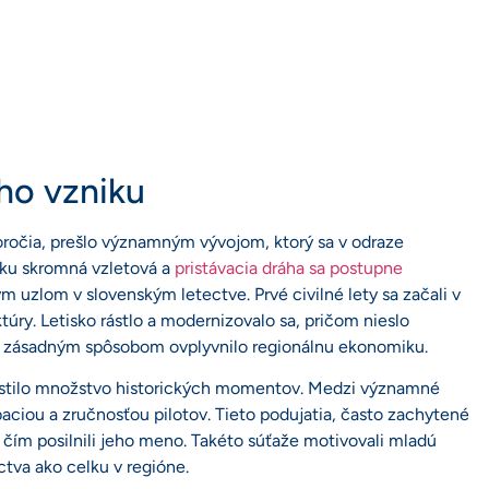
ho vzniku
toročia, prešlo významným vývojom, ktorý sa v odraze
atku skromná vzletová a
pristávacia dráha sa postupne
ým uzlom v slovenským letectve. Prvé civilné lety sa začali v
uktúry. Letisko rástlo a modernizovalo sa, pričom nieslo
čo zásadným spôsobom ovplyvnilo regionálnu ekonomiku.
hostilo množstvo historických momentov. Medzi významné
obaciou a zručnosťou pilotov. Tieto podujatia, často zachytené
a, čím posilnili jeho meno. Takéto súťaže motivovali mladú
ctva ako celku v regióne.