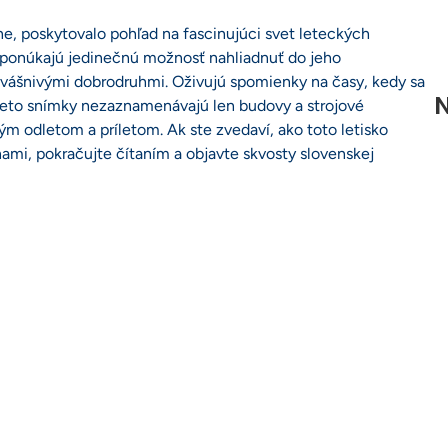
ne, poskytovalo pohľad na fascinujúci svet leteckých
ám ponúkajú jedinečnú možnosť nahliadnuť do jeho
 s vášnivými dobrodruhmi. Oživujú spomienky na časy, kedy sa
N
 Tieto snímky nezaznamenávajú len budovy a strojové
ým odletom a príletom. Ak ste zvedaví, ako toto letisko
ánami, pokračujte čítaním a objavte skvosty slovenskej