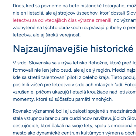
Dnes, keď sa pozrieme na tieto historické fotografie, môž
nielen lietadlá, ale aj strojcov úspechov, ktorí dostali S
letectvu sa od vtedajších čias výrazne zmenili
, no význam
zachytené na týchto obrázkoch rozprávajú príbehy o pr
letectva, ale aj širokú verejnosť.
Najzaujímavejšie historické
V srdci Slovenska sa ukrýva letisko Rohožná, ktoré prež
formovali nie len jeho osud, ale aj celý región. Medzi naj
kde sa stretli talentovaní piloti z celého kraja. Tieto podu
posilnili vášeň pre letectvo v srdciach mladých ľudí. Fot
vzrušenie, pričom ukazujú lietadlá kroužiace nad letisko
momenty, ktoré sú súčasťou pamäti mnohých.
Rovnako významné boli aj udalosti spojené s medzinárodn
stala vstupnou bránou pre cudzincov navštevujúcich Slo
cestujúcich, ktorí čakali na svoje lety, spolu s emocionáln
mesto ako dynamické centrum kultúrnych výmen a obchod