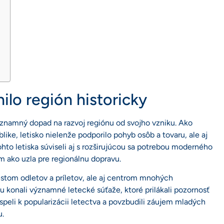
ilo región historicky
významný dopad na razvoj regiónu od svojho vzniku. Ako
like, letisko nielenže podporilo pohyb osôb a tovaru, ale aj
hto letiska súviseli aj s rozširujúcou sa potrebou moderného
m ako uzla pre regionálnu dopravu.
estom odletov a príletov, ale aj centrom mnohých
tu konali významné letecké súťaže, ktoré prilákali pozornosť
rispeli k popularizácii letectva a povzbudili záujem mladých
u.