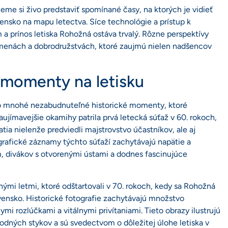
eme si živo predstaviť spomínané časy, na ktorých je vidieť
lovensko na mapu letectva. Síce technológie a prístup k
 a prínos letiska Rohožná ostáva trvalý. Rôzne perspektívy
emenách a dobrodružstvách, ktoré zaujmú nielen nadšencov
 momenty na letisku
ilo mnohé nezabudnuteľné historické momenty, ktoré
zaujímavejšie okamihy patrila prvá letecká súťaž v 60. rokoch,
jatia nielenže predviedli majstrovstvo účastníkov, ale aj
ografické záznamy týchto súťaží zachytávajú napätie a
m, divákov s otvorenými ústami a dodnes fascinujúce
ými letmi, ktoré odštartovali v 70. rokoch, kedy sa Rohožná
vensko. Historické fotografie zachytávajú množstvo
ymi rozlúčkami a vitálnymi privítaniami. Tieto obrazy ilustrujú
ných stykov a sú svedectvom o dôležitej úlohe letiska v