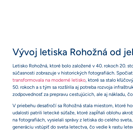
Vývoj letiska Rohožná od je
Letisko Rohožná, ktoré bolo založené v 40. rokoch 20. s
súčasnosti zobrazuje v historických fotografiách. Spoči
transformovala na moderné letisko
, ktoré sa stalo kľúčov
50. rokoch a s tým sa rozšírila aj potreba rozvoja infraštr
zodpovednosť za prepravu cestujúcich, ale aj nákladu, 
V priebehu desaťročí sa Rohožná stala miestom, ktoré 
udalosti patrili letecké súťaže, ktoré zapĺňali oblohu akr
na fotografiách, vysielali správy z letiska do celého svet
generáciu vstúpiť do sveta letectva, čo vedie k rastu lete