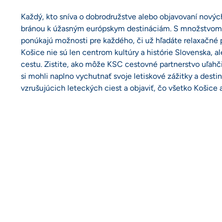
Každý, kto sníva o dobrodružstve alebo objavovaní nových
bránou k úžasným európskym destináciám. S množstvom l
ponúkajú možnosti pre každého, či už hľadáte relaxačné p
Košice nie sú len centrom kultúry a histórie Slovenska, 
cestu. Zistite, ako môže KSC cestovné partnerstvo uľahčiť
si mohli naplno vychutnať svoje letiskové zážitky a desti
vzrušujúcich leteckých ciest a objaviť, čo všetko Košice 