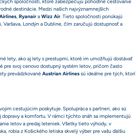
eckých spoločností, ktoré zabezpečujú pohodlné cestovanie
rodné destinácie. Medzi našich najvýznamnejších
Airlines
,
Ryanair
a
Wizz Air
. Tieto spoločnosti ponúkajú
, Varšava, Londýn a Dubline, čím zaručujú dostupnosť a
mé lety, ako aj lety s prestupmi, ktoré im umožňujú dostávať
é pre svoj cenovo dostupný systém letov, pričom často
 lety prevádzkované
Austrian Airlines
sú ideálne pre tých, ktorí
svojim cestujúcim poskytuje. Spolupráca s partneri, ako sú
ej dopravy a komfortu. V rámci týchto snáh sa implementujú
nie letov a predaj leteniek. Všetky tieto výhody, v
a, robia z Košického letiska skvelý výber pre vašu ďalšiu