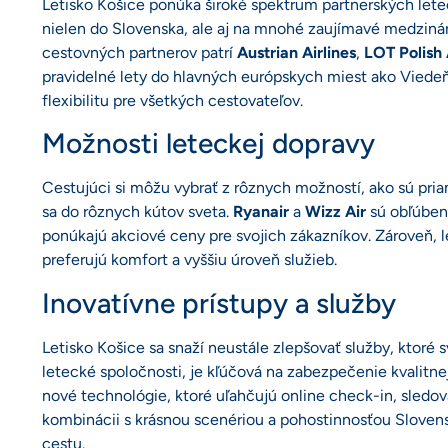
Letisko Košice ponúka široké spektrum partnerských let
nielen do Slovenska, ale aj na mnohé zaujímavé medziná
cestovných partnerov patrí
Austrian Airlines
,
LOT Polish 
pravidelné lety do hlavných európskych miest ako Viedeň
flexibilitu pre všetkých cestovateľov.
Možnosti leteckej dopravy
Cestujúci si môžu vybrať z rôznych možností, ako sú pria
sa do rôznych kútov sveta.
Ryanair
a
Wizz Air
sú obľúben
ponúkajú akciové ceny pre svojich zákazníkov. Zároveň,
preferujú komfort a vyššiu úroveň služieb.
Inovatívne prístupy a služby
Letisko Košice sa snaží neustále zlepšovať služby, ktoré 
letecké spoločnosti, je kľúčová na zabezpečenie kvalitn
nové technológie, ktoré uľahčujú online check-in, sledova
kombinácii s krásnou scenériou a pohostinnosťou Slovensk
cestu.