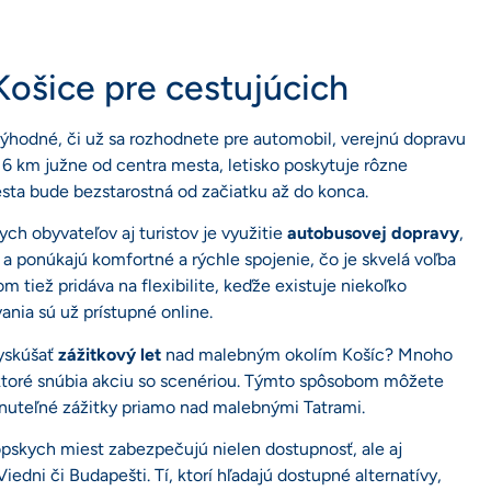
 Košice pre cestujúcich
výhodné, či už sa rozhodnete pre automobil, verejnú dopravu
 6 km južne od centra mesta, letisko poskytuje rôzne
esta bude bezstarostná od začiatku až do konca.
h obyvateľov aj turistov je využitie
autobusovej dopravy
,
e a ponúkajú komfortné a rýchle spojenie, čo je skvelá voľba
m tiež pridáva na flexibilite, keďže existuje niekoľko
ania sú už prístupné online.
vyskúšať
zážitkový let
nad malebným okolím Košíc? Mnoho
ktoré snúbia akciu so scenériou. Týmto spôsobom môžete
dnuteľné zážitky priamo nad malebnými Tatrami.
pskych miest zabezpečujú nielen dostupnosť, ale aj
iedni či Budapešti. Tí, ktorí hľadajú dostupné alternatívy,