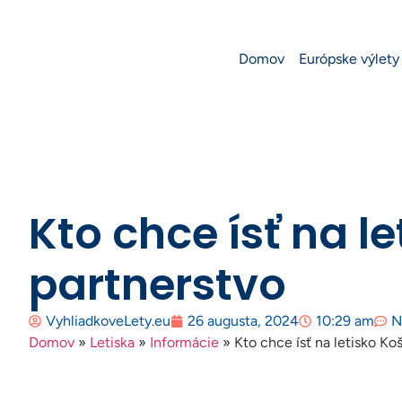
Domov
Európske výlety
Kto chce ísť na l
partnerstvo
VyhliadkoveLety.eu
26 augusta, 2024
10:29 am
N
Domov
»
Letiska
»
Informácie
»
Kto chce ísť na letisko K