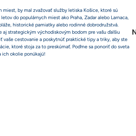
 miest, by mal zvažovať služby letiska Košice, ktoré sú
etov do populárnych miest ako Praha, Zadar alebo Larnaca,
láže, historické pamiatky alebo rodinné dobrodružstvá.
N
ale aj strategickým východiskovým bodom pre vašu ďalšiu
 vaše cestovanie a poskytnúť praktické tipy a triky, aby ste
nácie, ktoré stoja za to preskúmať. Poďme sa ponoriť do sveta
a ich okolie ponúkajú!