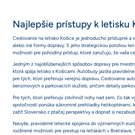
Najlepšie prístupy k letisku
Cestovanie na letisko Košice je jednoducho prístupné a 
alebo iné formy dopravy. S jeho strategickou polohou len
možnosti pre pohodlný prístup, ktoré zaručujú, že vaša c
Jedným z najobľúbenejších spôsobov dopravy pre miestnyc
ktorá spája letisko s Košicami. Autobusy jazdia pravideln
pre tých, ktorí preferujú verejnú dopravu. Cestovanie auto
benzinových a parkovacích služieb, pričom detaily parkov
Pre tých, ktorí preferujú zdvihnúť nohy nad zem, čo tak 
spoločností ponúka súkromné prehliadky helikoptérami, 
zažiť Slovensko z ptačej perspektívy a dopriať si nezabu
Navyše, pravidelné letecké spojenia do významných euró
rozšírené možnosti pre prestup na letiskách v Bratislave, V