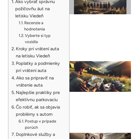
Ako vybrať správnu
požičovňu áut na
letisku Viedeň
Recenzie a
hodnotenia
Vyberte si typ
vozidla
Kroky pri vrátení auta
na letisku Viedeň
Poplatky a podmienky
pri vrátení auta
Ako sa pripraviť na
vrátenie auta
Najlepšie praktiky pre
efektívnu parkovaciu
Čo robiť, ak sa objavia
problémy s autom
Postup v prípade
porúch
Doplnkové služby a