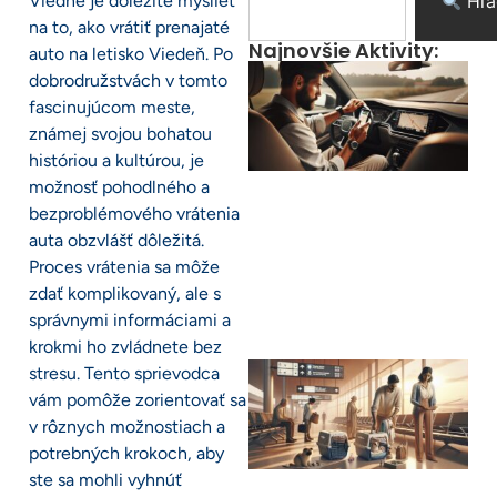
Viedne je dôležité myslieť
Hľa
na to, ako vrátiť prenajaté
Najnovšie Aktivity:
auto na letisko Viedeň. Po
dobrodružstvách v tomto
fascinujúcom meste,
známej svojou bohatou
históriou a kultúrou, je
možnosť pohodlného a
bezproblémového vrátenia
auta obzvlášť dôležitá.
Proces vrátenia sa môže
zdať komplikovaný, ale s
správnymi informáciami a
krokmi ho zvládnete bez
stresu. Tento sprievodca
vám pomôže zorientovať sa
v rôznych možnostiach a
potrebných krokoch, aby
ste sa mohli vyhnúť