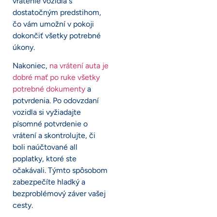
vrátenie vozidla s
dostatočným predstihom,
čo vám umožní v pokoji
dokončiť všetky potrebné
úkony.
Nakoniec,
na vrátení auta je
dobré mať po ruke všetky
potrebné dokumenty
a
potvrdenia. Po odovzdaní
vozidla si vyžiadajte
písomné potvrdenie o
vrátení a skontrolujte, či
boli naúčtované all
poplatky, ktoré ste
očakávali. Týmto spôsobom
zabezpečíte hladký a
bezproblémový záver vašej
cesty.