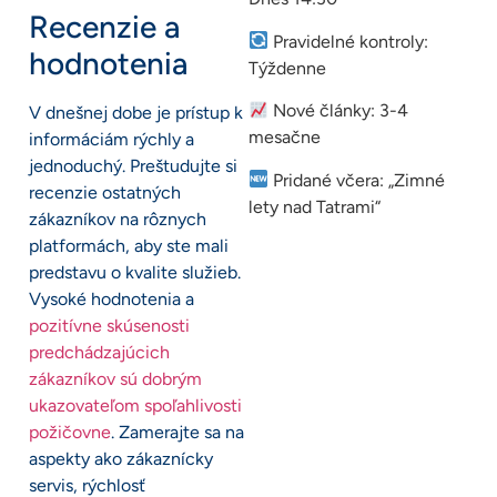
Recenzie a
Pravidelné kontroly:
hodnotenia
Týždenne
Nové články: 3-4
V dnešnej dobe je prístup k
mesačne
informáciám rýchly a
jednoduchý. Preštudujte si
Pridané včera: „Zimné
recenzie ostatných
lety nad Tatrami“
zákazníkov na rôznych
platformách, aby ste mali
predstavu o kvalite služieb.
Vysoké hodnotenia a
pozitívne skúsenosti
predchádzajúcich
zákazníkov sú dobrým
ukazovateľom spoľahlivosti
požičovne
. Zamerajte sa na
aspekty ako zákaznícky
servis, rýchlosť