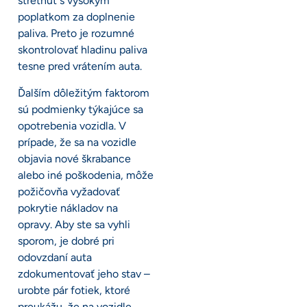
stretnúť s vysokým
poplatkom za doplnenie
paliva. Preto je rozumné
skontrolovať hladinu paliva
tesne pred vrátením auta.
Ďalším dôležitým faktorom
sú podmienky týkajúce sa
opotrebenia vozidla. V
prípade, že sa na vozidle
objavia nové škrabance
alebo iné poškodenia, môže
požičovňa vyžadovať
pokrytie nákladov na
opravy. Aby ste sa vyhli
sporom, je dobré pri
odovzdaní auta
zdokumentovať jeho stav –
urobte pár fotiek, ktoré
preukážu, že na vozidle