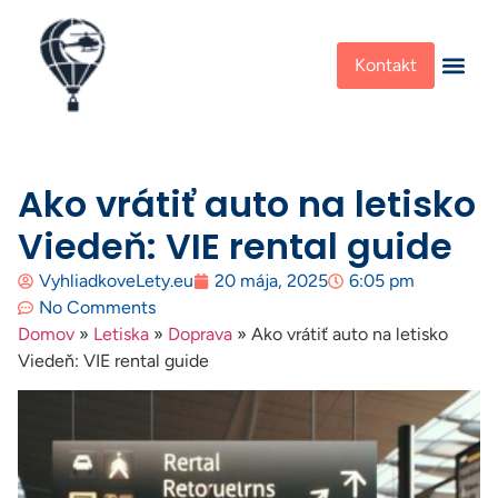
Kontakt
Ako vrátiť auto na letisko
Viedeň: VIE rental guide
VyhliadkoveLety.eu
20 mája, 2025
6:05 pm
No Comments
Domov
»
Letiska
»
Doprava
»
Ako vrátiť auto na letisko
Viedeň: VIE rental guide