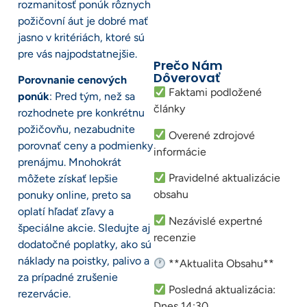
rozmanitosť ponúk rôznych
požičovní áut je dobré mať
jasno v kritériách, ktoré sú
pre vás najpodstatnejšie.
Prečo Nám
Dôverovať
Porovnanie cenových
Faktami podložené
ponúk
: Pred tým, než sa
články
rozhodnete pre konkrétnu
požičovňu, nezabudnite
Overené zdrojové
porovnať ceny a podmienky
informácie
prenájmu. Mnohokrát
Pravidelné aktualizácie
môžete získať lepšie
obsahu
ponuky online, preto sa
oplatí hľadať zľavy a
Nezávislé expertné
špeciálne akcie. Sledujte aj
recenzie
dodatočné poplatky, ako sú
náklady na poistky, palivo a
**Aktualita Obsahu**
za prípadné zrušenie
Posledná aktualizácia:
rezervácie.
Dnes 14:30