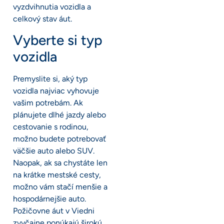
vyzdvihnutia vozidla a
celkový stav áut.
Vyberte si typ
vozidla
Premyslite si, aký typ
vozidla najviac vyhovuje
vašim potrebám. Ak
plánujete dlhé jazdy alebo
cestovanie s rodinou,
možno budete potrebovať
väčšie auto alebo SUV.
Naopak, ak sa chystáte len
na krátke mestské cesty,
možno vám stačí menšie a
hospodárnejšie auto.
Požičovne áut v Viedni
zvyčajne ponúkajú širokú