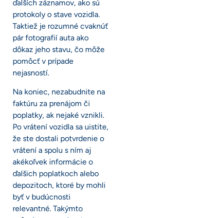
ďalších záznamov, ako sú
protokoly o stave vozidla.
Taktiež je rozumné cvaknúť
pár fotografií auta ako
dôkaz jeho stavu, čo môže
pomôcť v prípade
nejasností.
Na koniec, nezabudnite na
faktúru za prenájom či
poplatky, ak nejaké vznikli.
Po vrátení vozidla sa uistite,
že ste dostali potvrdenie o
vrátení a spolu s ním aj
akékoľvek informácie o
ďalšich poplatkoch alebo
depozitoch, ktoré by mohli
byť v budúcnosti
relevantné. Takýmto