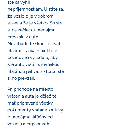
ste sa vyhli
nepríjemnostiam. Uistite sa,
že vozidlo je v dobrom
stave a že je všetko, čo ste
si na začiatku prenájmu
prevzali, v aute.
Nezabudnite skontrolovať
hladinu paliva – niektoré
požičovne vyžadujú, aby
ste auto vrátili s rovnakou
hladinou paliva, s ktorou ste
si ho prevzali.
Pri príchode na miesto
vrátenia auta je dôležité
mať pripravené všetky
dokumenty vrátane zmluvy
o prenájme, kľúčov od
vozidla a prípadných