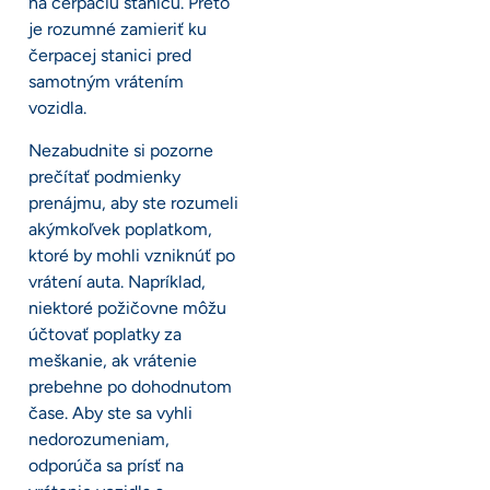
na čerpaciu stanicu. Preto
je rozumné zamieriť ku
čerpacej stanici pred
samotným vrátením
vozidla.
Nezabudnite si pozorne
prečítať podmienky
prenájmu, aby ste rozumeli
akýmkoľvek poplatkom,
ktoré by mohli vzniknúť po
vrátení auta. Napríklad,
niektoré požičovne môžu
účtovať poplatky za
meškanie, ak vrátenie
prebehne po dohodnutom
čase. Aby ste sa vyhli
nedorozumeniam,
odporúča sa prísť na