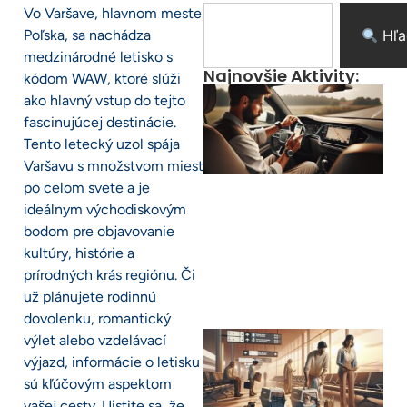
Vo Varšave, hlavnom meste
Poľska, sa nachádza
Hľa
medzinárodné letisko s
Najnovšie Aktivity:
kódom WAW, ktoré slúži
ako hlavný vstup do tejto
fascinujúcej destinácie.
Tento letecký uzol spája
Varšavu s množstvom miest
po celom svete a je
ideálnym východiskovým
bodom pre objavovanie
kultúry, histórie a
prírodných krás regiónu. Či
už plánujete rodinnú
dovolenku, romantický
výlet alebo vzdelávací
výjazd, informácie o letisku
sú kľúčovým aspektom
vašej cesty. Uistite sa, že