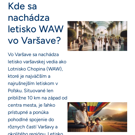
Kde sa
nachádza
letisko WAW
vo Varšave?
Vo Varšave sa nachádza
letisko varšavskej vedia ako
Lotnisko Chopina (WAW),
ktoré je najväčším a
najrušnejším letiskom v
Poľsku. Situované len
približne 10 km na západ od
centra mesta, je ľahko
prístupné a ponúka
pohodlné spojenie do
rôznych častí Varšavy a
okolitého regiónu. Letisko