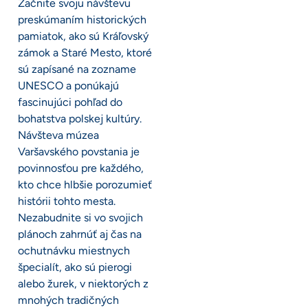
Začnite svoju návštevu
preskúmaním historických
pamiatok, ako sú Kráľovský
zámok a Staré Mesto, ktoré
sú zapísané na zozname
UNESCO a ponúkajú
fascinujúci pohľad do
bohatstva polskej kultúry.
Návšteva múzea
Varšavského povstania je
povinnosťou pre každého,
kto chce hlbšie porozumieť
histórii tohto mesta.
Nezabudnite si vo svojich
plánoch zahrnúť aj čas na
ochutnávku miestnych
špecialít, ako sú pierogi
alebo žurek, v niektorých z
mnohých tradičných