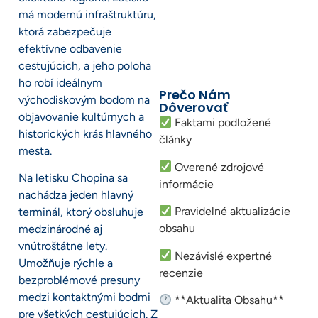
má modernú infraštruktúru,
ktorá zabezpečuje
efektívne odbavenie
cestujúcich, a jeho poloha
ho robí ideálnym
Prečo Nám
východiskovým bodom na
Dôverovať
objavovanie kultúrnych a
Faktami podložené
historických krás hlavného
články
mesta.
Overené zdrojové
Na letisku Chopina sa
informácie
nachádza jeden hlavný
Pravidelné aktualizácie
terminál, ktorý obsluhuje
obsahu
medzinárodné aj
vnútroštátne lety.
Nezávislé expertné
Umožňuje rýchle a
recenzie
bezproblémové presuny
medzi kontaktnými bodmi
**Aktualita Obsahu**
pre všetkých cestujúcich. Z