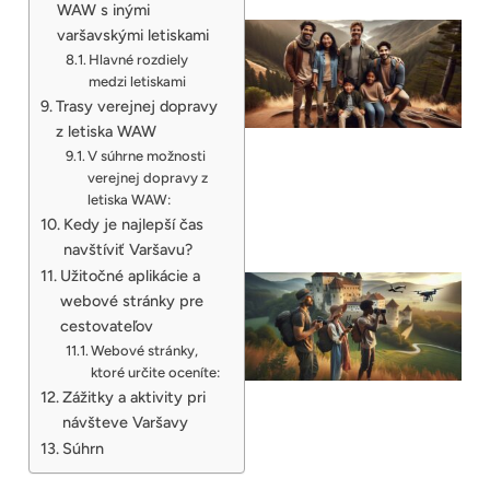
WAW s inými
varšavskými letiskami
Hlavné rozdiely
medzi letiskami
Trasy verejnej dopravy
z letiska WAW
V súhrne možnosti
verejnej dopravy z
letiska WAW:
Kedy je najlepší čas
navštíviť Varšavu?
Užitočné aplikácie a
webové stránky pre
cestovateľov
Webové stránky,
ktoré určite oceníte:
Zážitky a aktivity pri
návšteve Varšavy
Súhrn