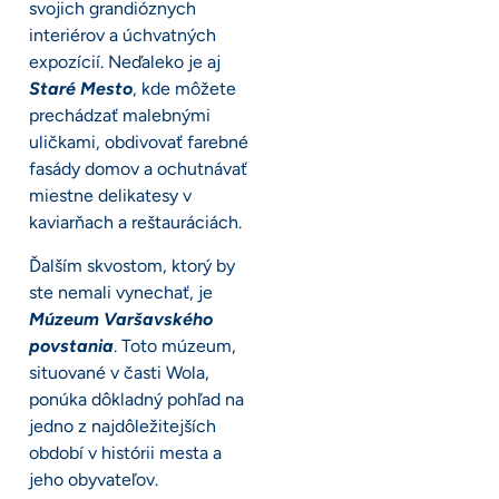
svojich grandióznych
interiérov a úchvatných
expozícií. Neďaleko je aj
Staré Mesto
, kde môžete
prechádzať malebnými
uličkami, obdivovať farebné
fasády domov a ochutnávať
miestne delikatesy v
kaviarňach a reštauráciách.
Ďalším skvostom, ktorý by
ste nemali vynechať, je
Múzeum Varšavského
povstania
. Toto múzeum,
situované v časti Wola,
ponúka dôkladný pohľad na
jedno z najdôležitejších
období v histórii mesta a
jeho obyvateľov.