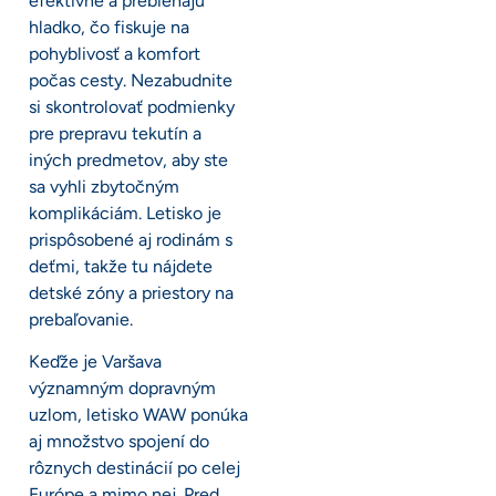
efektívne a prebiehajú
hladko, čo fiskuje na
pohyblivosť a komfort
počas cesty. Nezabudnite
si skontrolovať podmienky
pre prepravu tekutín a
iných predmetov, aby ste
sa vyhli zbytočným
komplikáciám. Letisko je
prispôsobené aj rodinám s
deťmi, takže tu nájdete
detské zóny a priestory na
prebaľovanie.
Keďže je Varšava
významným dopravným
uzlom, letisko WAW ponúka
aj množstvo spojení do
rôznych destinácií po celej
Európe a mimo nej. Pred