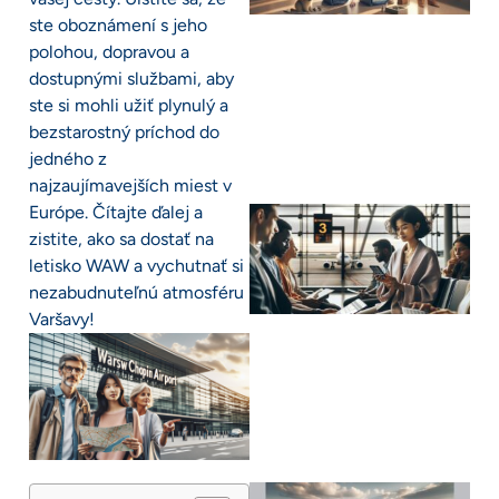
ste oboznámení s jeho
polohou, dopravou a
dostupnými službami, aby
ste si mohli užiť plynulý a
bezstarostný príchod do
jedného z
najzaujímavejších miest v
Európe. Čítajte ďalej a
zistite, ako sa dostať na
letisko WAW a vychutnať si
nezabudnuteľnú atmosféru
Varšavy!