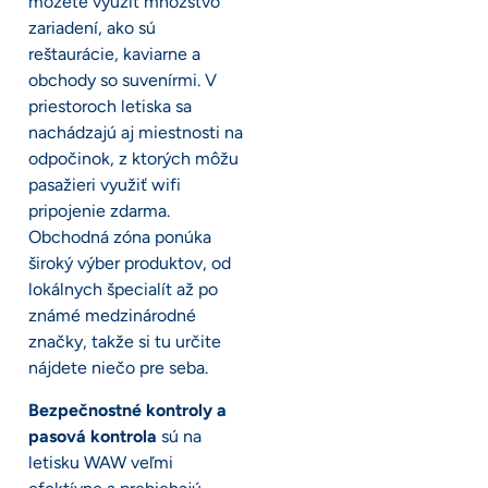
môžete využiť množstvo
zariadení, ako sú
reštaurácie, kaviarne a
obchody so suvenírmi. V
priestoroch letiska sa
nachádzajú aj miestnosti na
odpočinok, z ktorých môžu
pasažieri využiť wifi
pripojenie zdarma.
Obchodná zóna ponúka
široký výber produktov, od
lokálnych špecialít až po
známé medzinárodné
značky, takže si tu určite
nájdete niečo pre seba.
Bezpečnostné kontroly a
pasová kontrola
sú na
letisku WAW veľmi