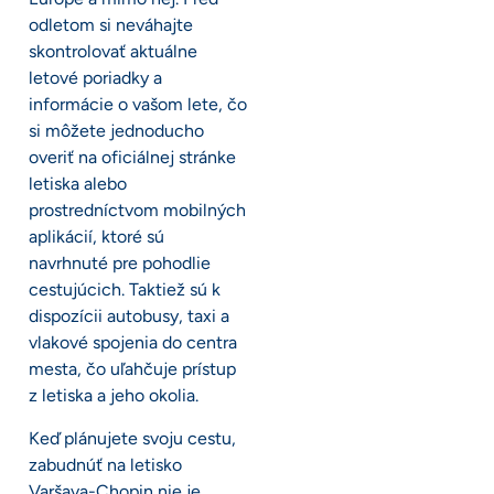
odletom si neváhajte
skontrolovať aktuálne
letové poriadky a
informácie o vašom lete, čo
si môžete jednoducho
overiť na oficiálnej stránke
letiska alebo
prostredníctvom mobilných
aplikácií, ktoré sú
navrhnuté pre pohodlie
cestujúcich. Taktiež sú k
dispozícii autobusy, taxi a
vlakové spojenia do centra
mesta, čo uľahčuje prístup
z letiska a jeho okolia.
Keď plánujete svoju cestu,
zabudnúť na letisko
Varšava-Chopin nie je