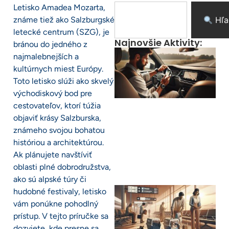
Letisko Amadea Mozarta,
známe tiež ako Salzburgské
Hľa
letecké centrum (SZG), je
Najnovšie Aktivity:
bránou do jedného z
najmalebnejších a
kultúrnych miest Európy.
Toto letisko slúži ako skvelý
východiskový bod pre
cestovateľov, ktorí túžia
objaviť krásy Salzburska,
známeho svojou bohatou
históriou a architektúrou.
Ak plánujete navštíviť
oblasti plné dobrodružstva,
ako sú alpské túry či
hudobné festivaly, letisko
vám ponúkne pohodlný
prístup. V tejto príručke sa
dozviete, kde presne sa