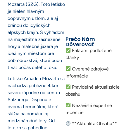
Mozarta (SZG). Toto letisko
je nielen hlavným
dopravným uzlom, ale aj
bránou do idylických
alpských krajín. S výhľadom
Prečo Nám
na majestátne zasnežené
Dôverovať
hory a malebné jazera je
Faktami podložené
ideálnym miestom pre
články
dobrodružstvá, ktoré budú
trvať počas celého roka.
Overené zdrojové
informácie
Letisko Amadea Mozarta sa
nachádza približne 4 km
Pravidelné aktualizácie
severozápadne od centra
obsahu
Salzburgu. Disponuje
Nezávislé expertné
dvoma terminálmi, ktoré
recenzie
slúžia na domáce aj
medzinárodné lety. Od
**Aktualita Obsahu**
letiska sa pohodlne