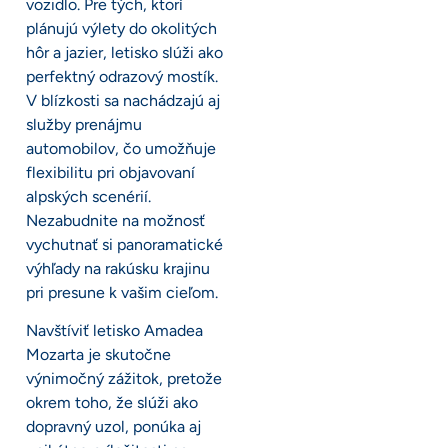
vozidlo. Pre tých, ktorí
plánujú výlety do okolitých
hôr a jazier, letisko slúži ako
perfektný odrazový mostík.
V blízkosti sa nachádzajú aj
služby prenájmu
automobilov, čo umožňuje
flexibilitu pri objavovaní
alpských scenérií.
Nezabudnite na možnosť
vychutnať si panoramatické
výhľady na rakúsku krajinu
pri presune k vašim cieľom.
Navštíviť letisko Amadea
Mozarta je skutočne
výnimočný zážitok, pretože
okrem toho, že slúži ako
dopravný uzol, ponúka aj