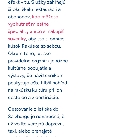
efektivitu. Služby zahŕňajú
širokú škálu reštaurácií a
obchodov,
kde môžete
vychutnať miestne
špeciality alebo si nakúpiť
suveníry
, aby ste si odniesli
kúsok Rakúska so sebou.
Okrem toho, letisko
pravidelne organizuje rôzne
kultúrne podujatia a
výstavy, čo návštevníkom
poskytuje ešte hlbší pohľad
na rakúsku kultúru pri ich
ceste do a z destinácie.
Cestovanie z letiska do
Salzburgu je nenáročné, či
už volíte verejnú dopravu,
taxi, alebo prenajaté