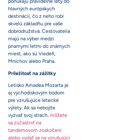
ponúkajú pravidelné lety do
hlavných európskych
destinácií, čo z neho robí
skvelú základňu pre vaše
dobrodružstvá. Cestovatelia
majú na výber medzi
priamymi letmi do známych
miest, ako sú Viedeň,
Mníchov alebo Praha.
Príležitosť na zážitky
Letisko Amadea Mozarta je
aj východiskovým bodom
pre vzrušujúce letecké
výlety. Ak sa nebojíte
vyzvať svoj strach,
môžete
sa zúčastniť na
tandemovom zoskočení
alebo vydať sa na vzrušujúci