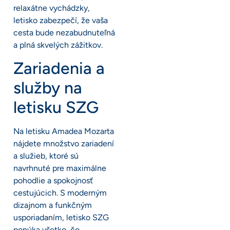
relaxátne vychádzky,
letisko zabezpečí, že vaša
cesta bude nezabudnuteľná
a plná skvelých zážitkov.
Zariadenia a
služby na
letisku SZG
Na letisku Amadea Mozarta
nájdete množstvo zariadení
a služieb, ktoré sú
navrhnuté pre maximálne
pohodlie a spokojnosť
cestujúcich. S moderným
dizajnom a funkčným
usporiadaním, letisko SZG
ponúka všetko, čo