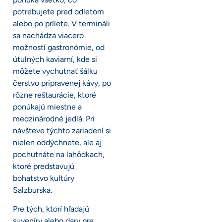
potrebujete pred odletom
alebo po prílete. V termináli
sa nachádza viacero
možností gastronómie, od
útulných kaviarní, kde si
môžete vychutnať šálku
čerstvo pripravenej kávy, po
rôzne reštaurácie, ktoré
ponúkajú miestne a
medzinárodné jedlá. Pri
návšteve týchto zariadení si
nielen oddýchnete, ale aj
pochutnáte na lahôdkach,
ktoré predstavujú
bohatstvo kultúry
Salzburska.
Pre tých, ktorí hľadajú
suveníry alebo dary pre