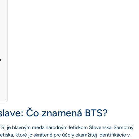
u
islave: Čo znamená BTS?
 BTS, je hlavným medzinárodným letiskom Slovenska. Samotný
iska, ktoré je skrátené pre účely okamžitej identifikácie v