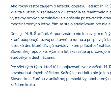
Ako rokmi rástol záujem o leteckú dopravu, letisko M. R. 
kvalita služieb. V začiatkoch 21. storočia sa realizovalo n
výstavby nových terminálov a zlepšenia pristávacích dráh.
medzinárodných letov, čím sa stalo atraktívnym pre nielen
Dnes je M. R. Štefánik Airport známe nie len svojim rušn
ktoré podporujú rozvoj cestovného ruchu a prispievajú k 
letecké dni, ktoré dávajú návštevníkom príležitosť nahlia
Slovenskej republike. Význam letiska rastie aj s rozvojom
európskymi destináciami.
Pre všetkých tých, ktorí túžia objavovať svet z výšok, M. 
nezabudnuteľných zážitkov. Každý let odtiaľto nie je len 
Slovensko a Európu z unikátnej perspektívy, obohatený o 
každom kroku.