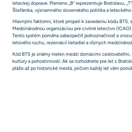
leteckej doprave. Písmeno „B“ reprezentuje Bratislavu, „T“
Štefánika, významného slovenského politika a leteckého 
Hlavnými faktormi, ktoré prispeli k zavedeniu kódu BTS,
Medzinárodnou organizáciou pre civilné letectvo (ICAO)
Tento systém pomáha zabezpečiť jednoznačnosť a zrozumite
letového ruchu, rezervácií lietadiel a rôznych medzinár
Kód BTS je známy nielen medzi domácimi cestovateľmi, a
kultúry a pohostinnosti. Ak sa rozhodnete pre let z Bratisl
pláže až po historické mestá, pričom každý let vám ponúk