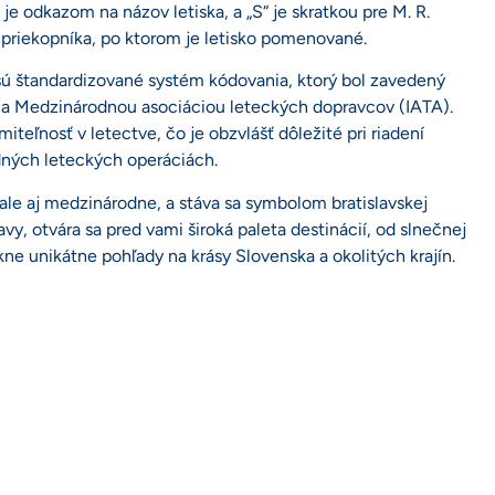
 je odkazom na názov letiska, a „S“ je skratkou pre M. R.
priekopníka, po ktorom je letisko pomenované.
 sú štandardizované systém kódovania, ktorý bol zavedený
 a Medzinárodnou asociáciou leteckých dopravcov (IATA).
ľnosť v letectve, čo je obzvlášť dôležité pri riadení
odných leteckých operáciách.
le aj medzinárodne, a stáva sa symbolom bratislavskej
avy, otvára sa pred vami široká paleta destinácií, od slnečnej
ne unikátne pohľady na krásy Slovenska a okolitých krajín.