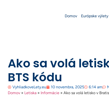
Domov
Európske výlety
Ako sa volá letis
BTS kódu
VyhliadkoveLety.eu
10 novembra, 2025
6:14 am
Domov
»
Letiska
»
Informácie
»
Ako sa volá letisko v Bra