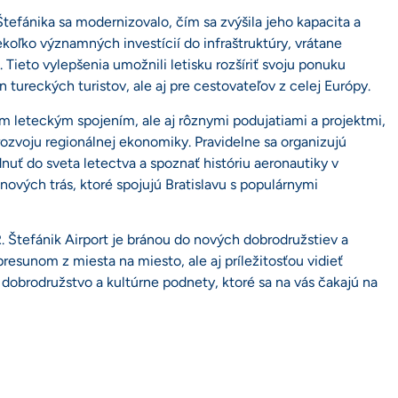
Štefánika sa modernizovalo, čím sa zvýšila jeho kapacita a
iekoľko významných investícií do infraštruktúry, vrátane
 Tieto vylepšenia umožnili letisku rozšíriť svoju ponuku
 tureckých turistov, ale aj pre cestovateľov z celej Európy.
ým leteckým spojením, ale aj rôznymi podujatiami a projektmi,
rozvoju regionálnej ekonomiky. Pravidelne sa organizujú
dnuť do sveta letectva a spoznať históriu aeronautiky v
 nových trás, ktoré spojujú Bratislavu s populárnymi
R. Štefánik Airport je bránou do nových dobrodružstiev a
presunom z miesta na miesto, ale aj príležitosťou vidieť
dobrodružstvo a kultúrne podnety, ktoré sa na vás čakajú na