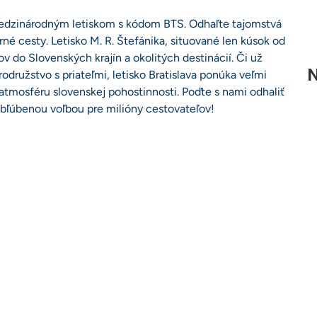
m medzinárodným letiskom s kódom BTS. Odhaľte tajomstvá
né cesty. Letisko M. R. Štefánika, situované len kúsok od
 do Slovenských krajín a okolitých destinácií. Či už
N
družstvo s priateľmi, letisko Bratislava ponúka veľmi
tmosféru slovenskej pohostinnosti. Poďte s nami odhaliť
 obľúbenou voľbou pre milióny cestovateľov!