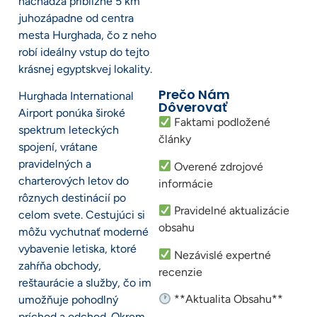
nachádza približne 5 km
juhozápadne od centra
mesta Hurghada, čo z neho
robí ideálny vstup do tejto
krásnej egyptskvej lokality.
Prečo Nám
Hurghada International
Dôverovať
Airport ponúka široké
Faktami podložené
spektrum leteckých
články
spojení, vrátane
pravidelných a
Overené zdrojové
charterových letov do
informácie
rôznych destinácií po
Pravidelné aktualizácie
celom svete. Cestujúci si
obsahu
môžu vychutnať moderné
vybavenie letiska, ktoré
Nezávislé expertné
zahŕňa obchody,
recenzie
reštaurácie a služby, čo im
**Aktualita Obsahu**
umožňuje pohodlný
príchod a odchod. Okrem