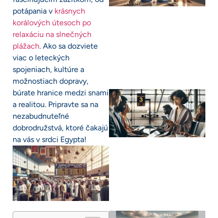
potápania v
krásnych
korálových útesoch po
relaxáciu na slnečných
plážach
. Ako sa dozviete
viac o leteckých
spojeniach, kultúre a
možnostiach dopravy,
búrate hranice medzi snami
a realitou. Pripravte sa na
nezabudnuteľné
dobrodružstvá, ktoré čakajú
na vás v srdci Egypta!