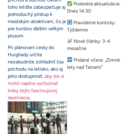
Posledná aktualizácia:
toho letište zabezpečuje aj
Dnes 14:30
jednoduchý prístup k
mestským atraktívam, čo je
Pravidelné kontroly:
pre turistov ďalším veľkým
Týždenne
plusom.
Nové články: 3-4
Pri plánovaní cesty do
mesačne
Hurghady určite
Pridané včera: „Zimné
nezabudnite zohľadniť čas
lety nad Tatrami“
príchodu na letisko, ako aj
jeho dostupnosť,
aby ste si
mohli naplno vychutnať
krásy tejto fascinujúcej
destinácie
.