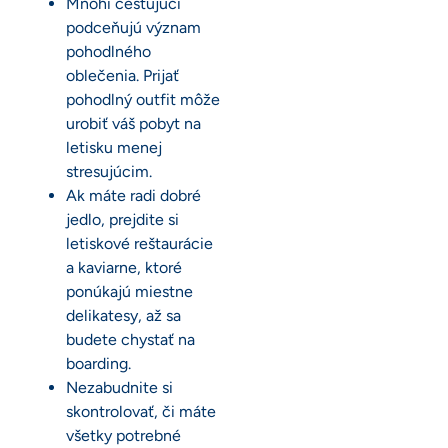
Mnohí cestujúci
podceňujú význam
pohodlného
oblečenia. Prijať
pohodlný outfit môže
urobiť váš pobyt na
letisku menej
stresujúcim.
Ak máte radi dobré
jedlo, prejdite si
letiskové reštaurácie
a kaviarne, ktoré
ponúkajú miestne
delikatesy, až sa
budete chystať na
boarding.
Nezabudnite si
skontrolovať, či máte
všetky potrebné