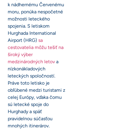
k nádhernému Červenému
moru, ponúka nespočetné
možnosti leteckého
spojenia. S letiskom
Hurghada International
Airport (HRG)
sa
cestovatelia môžu tešiť na
široký výber
medzinárodných letov
a
nízkonákladových
leteckých spoločností.
Práve toto letisko je
obľúbené medzi turistami z
celej Európy, vďaka čomu
sú letecké spoje do
Hurghady a späť
pravidelnou súčasťou
mnohých itinerárov.