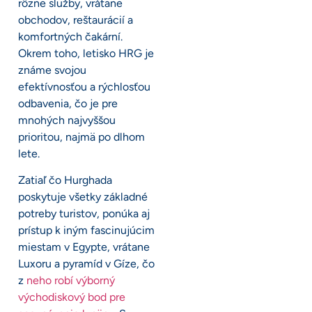
rôzne služby, vrátane
obchodov, reštaurácií a
komfortných čakární.
Okrem toho, letisko HRG je
známe svojou
efektívnosťou a rýchlosťou
odbavenia, čo je pre
mnohých najvyššou
prioritou, najmä po dlhom
lete.
Zatiaľ čo Hurghada
poskytuje všetky základné
potreby turistov, ponúka aj
prístup k iným fascinujúcim
miestam v Egypte, vrátane
Luxoru a pyramíd v Gíze, čo
z
neho robí výborný
východiskový bod pre