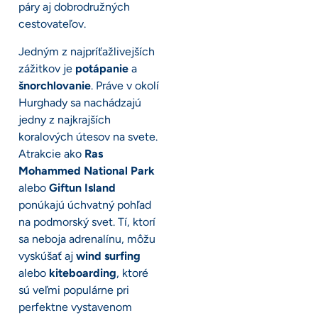
páry aj dobrodružných
cestovateľov.
Jedným z najpríťažlivejších
zážitkov je
potápanie
a
šnorchlovanie
. Práve v okolí
Hurghady sa nachádzajú
jedny z najkrajších
koralových útesov na svete.
Atrakcie ako
Ras
Mohammed National Park
alebo
Giftun Island
ponúkajú úchvatný pohľad
na podmorský svet. Tí, ktorí
sa neboja adrenalínu, môžu
vyskúšať aj
wind surfing
alebo
kiteboarding
, ktoré
sú veľmi populárne pri
perfektne vystavenom