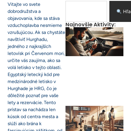
Vitajte vo svete
dobrodružstva a
Hľa
objavovania, kde sa stáva
Najnovšie Aktivity:
vzduchoplavba nesmierne
vzrušujúcou. Ak sa chystáte
navštíviť Hurghadu,
jedného z najkrajších
letovísk pri Červenom mori,
určite vás zaujíma, ako sa
volá letisko v tejto oblasti.
Egyptský letecký kód pre
medzinárodné letisko v
Hurghade je HRG, čo je
dôležité poznať pre vaše
lety a rezervácie. Tento
prístav sa nachádza len
kúsok od centra mesta a
slúži ako brána k
fascinujúcim zážitkom, od