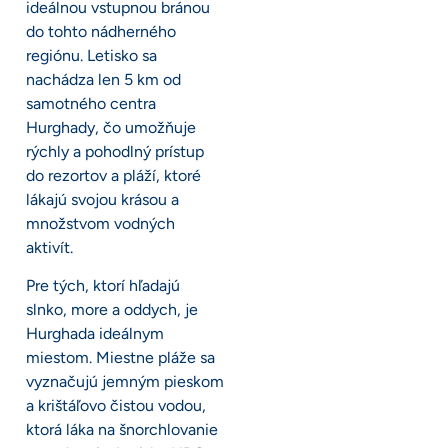
ideálnou vstupnou bránou
do tohto nádherného
regiónu. Letisko sa
nachádza len 5 km od
samotného centra
Hurghady, čo umožňuje
rýchly a pohodlný prístup
do rezortov a pláží, ktoré
lákajú svojou krásou a
množstvom vodných
aktivít.
Pre tých, ktorí hľadajú
slnko, more a oddych, je
Hurghada ideálnym
miestom. Miestne pláže sa
vyznačujú jemným pieskom
a krištáľovo čistou vodou,
ktorá láka na šnorchlovanie