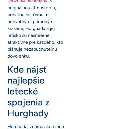
spoznávanie krajiny
. S
originálnou atmosférou,
bohatou históriou a
úchvatnými prírodnými
krásami, Hurghada a jej
letisko sú nesmierne
atraktívne pre každého, kto
plánuje nezabudnuteľnú
dovolenku.
Kde nájsť
najlepšie
letecké
spojenia z
Hurghady
Hurghada, známa ako brána