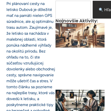
Pri plánovaní cesty na
letisko Dubová je dôležité
Hľa
mať na pamäti nielen GPS
Najnovšie Aktivity:
súradnice, ale aj optimálnu
trasu autom. Zaujímavé je,
že letisko sa nachádza v
malebnej oblasti, ktorá
ponúka nádherné výhľady
na okolitú prírodu. Bez
ohľadu na to, či ste
súčasťou vzrušujúcej
dovolenky alebo obchodnej
cesty, správne navigovanie
môže ušetriť čas a stres. V
tomto článku sa pozrieme
na najlepšie trasy, ktoré vás
dovedú k letisku, a
poskytneme praktické tipy
na bezpečné a pohodlné