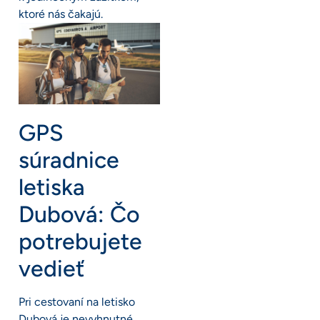
ktoré nás čakajú.
GPS
súradnice
letiska
Dubová: Čo
potrebujete
vedieť
Pri cestovaní na letisko
Dubová je nevyhnutné