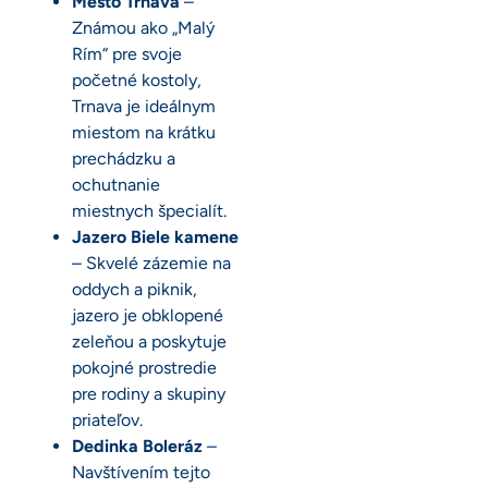
Mesto Trnava
–
Známou ako „Malý
Rím“ pre svoje
početné kostoly,
Trnava je ideálnym
miestom na krátku
prechádzku a
ochutnanie
miestnych špecialít.
Jazero Biele kamene
– Skvelé zázemie na
oddych a piknik,
jazero je obklopené
zeleňou a poskytuje
pokojné prostredie
pre rodiny a skupiny
priateľov.
Dedinka Boleráz
–
Navštívením tejto