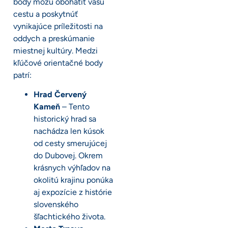
body môžu obohatiť vašu
cestu a poskytnúť
vynikajúce príležitosti na
oddych a preskúmanie
miestnej kultúry. Medzi
kľúčové orientačné body
patrí:
Hrad Červený
Kameň
– Tento
historický hrad sa
nachádza len kúsok
od cesty smerujúcej
do Dubovej. Okrem
krásnych výhľadov na
okolitú krajinu ponúka
aj expozície z histórie
slovenského
šľachtického života.