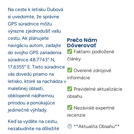
Na ceste k letisku Dubová
si uvedomte, že správne
GPS súradnice môžu
výrazne zjednodušiť vašu
cestu. Ak plánujete
Prečo Nám
Dôverovať
navigáciu autom, zadajte
Faktami podložené
do svojho GPS zariadenia
články
súradnice 48.7743° N,
17.6355° E. Tieto súradnice
Overené zdrojové
vás dovedú priamo na
informácie
letisko, ktoré sa nachádza v
malebnej oblasti,
Pravidelné aktualizácie
obklopené nádhernou
obsahu
prírodou a ponúkajúce
Nezávislé expertné
jedinečné výhľady.
recenzie
Keď sa vydáte na cestu,
**Aktualita Obsahu**
nezabudnite na dôležité