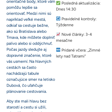
orientačné body, ktoré vám
Posledná aktualizácia:
pomôžu lepšie sa
Dnes 14:30
orientovať. Medzi nimi sú
Pravidelné kontroly:
napríklad veľké mestá,
Týždenne
odkiaľ sa cestuje bežne,
ako sú Bratislava alebo
Nové články: 3-4
Trnava, kde môžete doplniť
mesačne
palivo alebo si oddýchnuť.
Počas jazdy sledujte aj
Pridané včera: „Zimné
dopravné značenie, ktoré
lety nad Tatrami“
vás usmerní. Na hlavných
cestách sa často
nachádzajú tabule
označujúce smer na letisko
Dubová, čo uľahčuje
plánovanie cestovania.
Aby ste mali hlavu bez
starostí a cestu si užili,