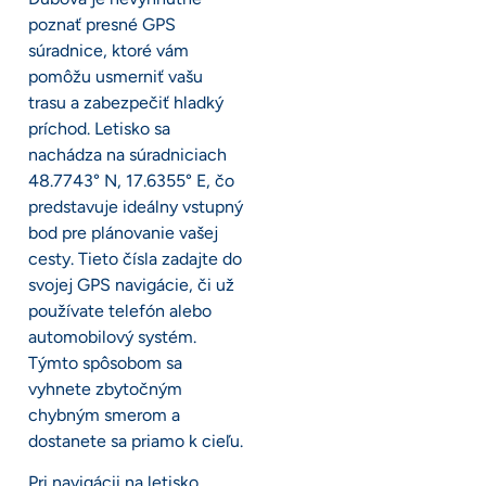
poznať presné GPS
súradnice, ktoré vám
pomôžu usmerniť vašu
trasu a zabezpečiť hladký
príchod. Letisko sa
nachádza na súradniciach
48.7743° N, 17.6355° E, čo
predstavuje ideálny vstupný
bod pre plánovanie vašej
cesty. Tieto čísla zadajte do
svojej GPS navigácie, či už
používate telefón alebo
automobilový systém.
Týmto spôsobom sa
vyhnete zbytočným
chybným smerom a
dostanete sa priamo k cieľu.
Pri navigácii na letisko