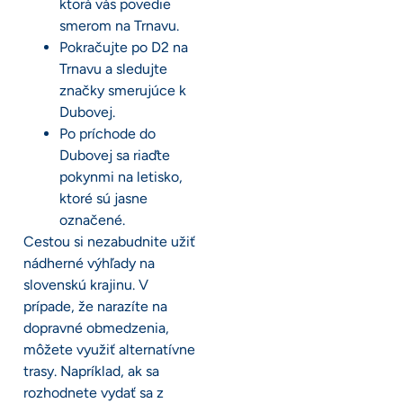
ktorá vás povedie
smerom na Trnavu.
Pokračujte po D2 na
Trnavu a sledujte
značky smerujúce k
Dubovej.
Po príchode do
Dubovej sa riaďte
pokynmi na letisko,
ktoré sú jasne
označené.
Cestou si nezabudnite užiť
nádherné výhľady na
slovenskú krajinu. V
prípade, že narazíte na
dopravné obmedzenia,
môžete využiť alternatívne
trasy. Napríklad, ak sa
rozhodnete vydať sa z