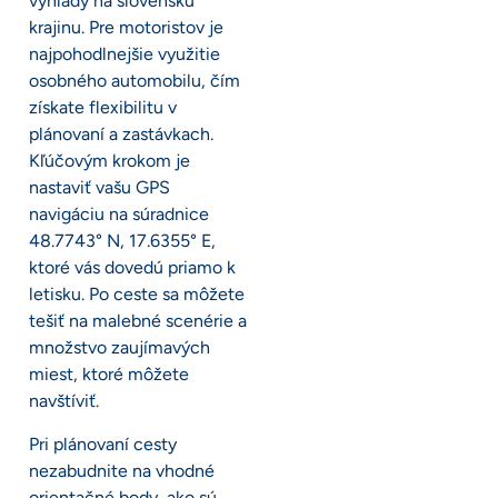
výhľady na slovenskú
krajinu. Pre motoristov je
najpohodlnejšie využitie
osobného automobilu, čím
získate flexibilitu v
plánovaní a zastávkach.
Kľúčovým krokom je
nastaviť vašu GPS
navigáciu na súradnice
48.7743° N, 17.6355° E,
ktoré vás dovedú priamo k
letisku. Po ceste sa môžete
tešiť na malebné scenérie a
množstvo zaujímavých
miest, ktoré môžete
navštíviť.
Pri plánovaní cesty
nezabudnite na vhodné
orientačné body, ako sú