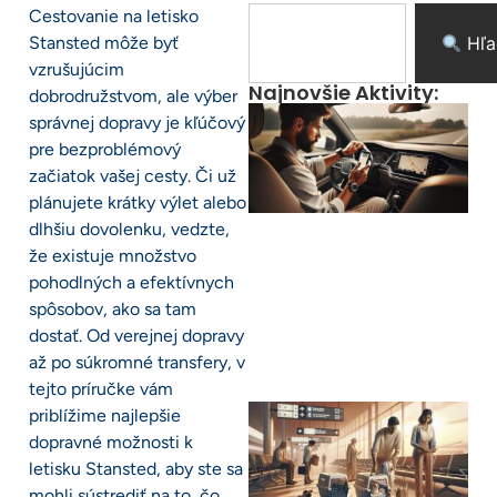
Cestovanie na letisko
Stansted môže byť
Hľa
vzrušujúcim
Najnovšie Aktivity:
dobrodružstvom, ale výber
správnej dopravy je kľúčový
pre bezproblémový
začiatok vašej cesty. Či už
plánujete krátky výlet alebo
dlhšiu dovolenku, vedzte,
že existuje množstvo
pohodlných a efektívnych
spôsobov, ako sa tam
dostať. Od verejnej dopravy
až po súkromné transfery, v
tejto príručke vám
priblížime najlepšie
dopravné možnosti k
letisku Stansted, aby ste sa
mohli sústrediť na to, čo