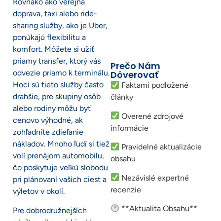
Rovnako ako verejná
doprava, taxi alebo ride-
sharing služby, ako je Uber,
ponúkajú flexibilitu a
komfort. Môžete si užiť
priamy transfer, ktorý vás
Prečo Nám
odvezie priamo k terminálu.
Dôverovať
Hoci sú tieto služby často
Faktami podložené
drahšie, pre skupiny osôb
články
alebo rodiny môžu byť
Overené zdrojové
cenovo výhodné, ak
informácie
zohľadníte zdieľanie
nákladov. Mnoho ľudí si tiež
Pravidelné aktualizácie
volí prenájom automobilu,
obsahu
čo poskytuje veľkú slobodu
Nezávislé expertné
pri plánovaní vašich ciest a
recenzie
výletov v okolí.
**Aktualita Obsahu**
Pre dobrodružnejších