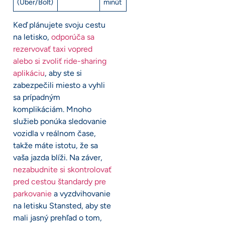
(Uber/Bolt)
minút
Keď plánujete svoju cestu
na letisko,
odporúča sa
rezervovať taxi vopred
alebo si zvoliť ride-sharing
aplikáciu
, aby ste si
zabezpečili miesto a vyhli
sa prípadným
komplikáciám. Mnoho
služieb ponúka sledovanie
vozidla v reálnom čase,
takže máte istotu, že sa
vaša jazda blíži. Na záver,
nezabudnite si skontrolovať
pred cestou štandardy pre
parkovanie
a vyzdvihovanie
na letisku Stansted, aby ste
mali jasný prehľad o tom,