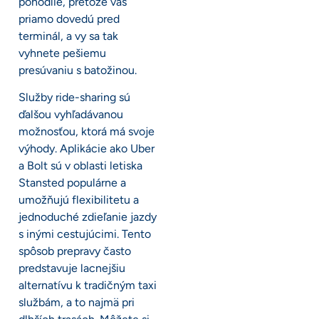
pohodlie, pretože vás
priamo dovedú pred
terminál, a vy sa tak
vyhnete pešiemu
presúvaniu s batožinou.
Služby ride-sharing sú
ďalšou vyhľadávanou
možnosťou, ktorá má svoje
výhody. Aplikácie ako Uber
a Bolt sú v oblasti letiska
Stansted populárne a
umožňujú flexibilitetu a
jednoduché zdieľanie jazdy
s inými cestujúcimi. Tento
spôsob prepravy často
predstavuje lacnejšiu
alternatívu k tradičným taxi
službám, a to najmä pri