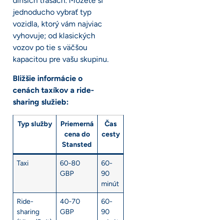
dlhších trasách. Môžete si
jednoducho vybrať typ
vozidla, ktorý vám najviac
vyhovuje; od klasických
vozov po tie s väčšou
kapacitou pre vašu skupinu.
Bližšie informácie o
cenách taxíkov a ride-
sharing služieb:
Typ služby
Priemerná
Čas
cena do
cesty
Stansted
Taxi
60-80
60-
GBP
90
minút
Ride-
40-70
60-
sharing
GBP
90