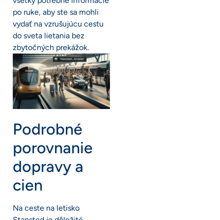
všetky potrebné informácie
po ruke, aby ste sa mohli
vydať na vzrušujúcu cestu
do sveta lietania bez
zbytočných prekážok.
Podrobné
porovnanie
dopravy a
cien
Na ceste na letisko
Stansted je dôležité