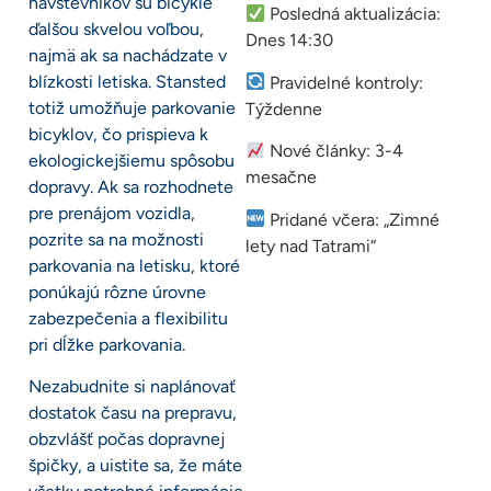
návštevníkov sú bicykle
Posledná aktualizácia:
ďalšou skvelou voľbou,
Dnes 14:30
najmä ak sa nachádzate v
blízkosti letiska. Stansted
Pravidelné kontroly:
totiž umožňuje parkovanie
Týždenne
bicyklov, čo prispieva k
Nové články: 3-4
ekologickejšiemu spôsobu
mesačne
dopravy. Ak sa rozhodnete
pre prenájom vozidla,
Pridané včera: „Zimné
pozrite sa na možnosti
lety nad Tatrami“
parkovania na letisku, ktoré
ponúkajú rôzne úrovne
zabezpečenia a flexibilitu
pri dĺžke parkovania.
Nezabudnite si naplánovať
dostatok času na prepravu,
obzvlášť počas dopravnej
špičky, a uistite sa, že máte