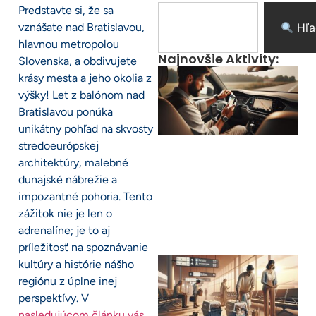
Predstavte si, že sa
vznášate nad Bratislavou,
Hľa
hlavnou metropolou
Najnovšie Aktivity:
Slovenska, a obdivujete
krásy mesta a jeho okolia z
výšky! Let z balónom nad
Bratislavou ponúka
unikátny pohľad na skvosty
stredoeurópskej
architektúry, malebné
dunajské nábrežie a
impozantné pohoria. Tento
zážitok nie je len o
adrenalíne; je to aj
príležitosť na spoznávanie
kultúry a histórie nášho
regiónu z úplne inej
perspektívy. V
nasledujúcom článku vás