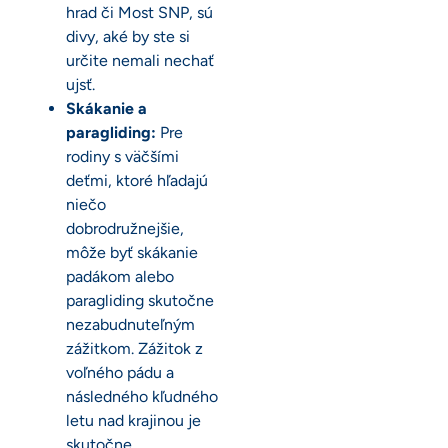
hrad či Most SNP, sú
divy, aké by ste si
určite nemali nechať
ujsť.
Skákanie a
paragliding:
Pre
rodiny s väčšími
deťmi, ktoré hľadajú
niečo
dobrodružnejšie,
môže byť skákanie
padákom alebo
paragliding skutočne
nezabudnuteľným
zážitkom. Zážitok z
voľného pádu a
následného kľudného
letu nad krajinou je
skutočne