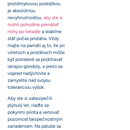
protišmykovou podrážkou
je absolútnou
nevyhnutnosťou,
aby ste si
mohli pohodlne prenášať
nohy po lietadle
a stabilne
stáť počas pristátia. Vždy
majte na pamäti aj to, že pri
vzletoch a pristátiach môže
byť potrebné sa pridržiavať
okrajov gondoly, a preto sa
vopred nadýchnite a
zamyslite nad svojou
toleranciou výšok.
Aby ste si zabezpečili
plynulý let, riaďte sa
pokynmi pilota a venovať
pozornosť bezpečnostným
zariadeniam. Na palube sa