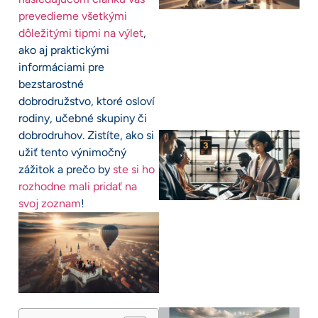
prevedieme všetkými
dôležitými tipmi na výlet
,
ako aj praktickými
informáciami pre
bezstarostné
dobrodružstvo, ktoré osloví
rodiny, učebné skupiny či
dobrodruhov. Zistíte, ako si
užiť tento výnimočný
zážitok a prečo by
ste si ho
rozhodne mali pridať na
svoj zoznam
!