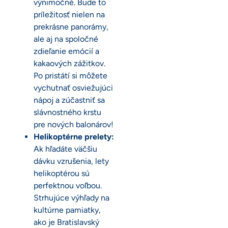
výnimočné. Bude to
príležitosť nielen na
prekrásne panorámy,
ale aj na spoločné
zdieľanie emócií a
kakaových zážitkov.
Po pristátí si môžete
vychutnať osviežujúci
nápoj a zúčastniť sa
slávnostného krstu
pre nových balonárov!
Helikoptérne prelety:
Ak hľadáte väčšiu
dávku vzrušenia, lety
helikoptérou sú
perfektnou voľbou.
Strhujúce výhľady na
kultúrne pamiatky,
ako je Bratislavský