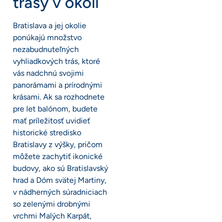
trasy v okolí
Bratislava a jej okolie
ponúkajú množstvo
nezabudnuteľných
vyhliadkových trás, ktoré
vás nadchnú svojimi
panorámami a prírodnými
krásami. Ak sa rozhodnete
pre let balónom, budete
mať príležitosť uvidieť
historické stredisko
Bratislavy z výšky, pričom
môžete zachytiť ikonické
budovy, ako sú Bratislavský
hrad a Dóm svätej Martiny,
v nádherných súradniciach
so zelenými drobnými
vrchmi Malých Karpát,