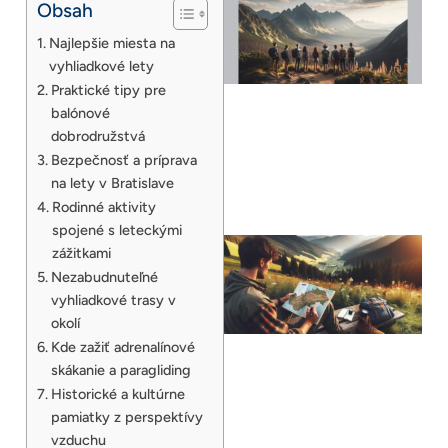
Obsah
Najlepšie miesta na
vyhliadkové lety
Praktické tipy pre
balónové
dobrodružstvá
Bezpečnosť a príprava
na lety v Bratislave
Rodinné aktivity
spojené s leteckými
zážitkami
Nezabudnuteľné
vyhliadkové trasy v
okolí
Kde zažiť adrenalínové
skákanie a paragliding
Historické a kultúrne
pamiatky z perspektívy
vzduchu