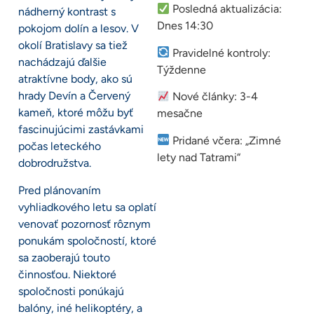
Posledná aktualizácia:
nádherný kontrast s
Dnes 14:30
pokojom dolín a lesov. V
okolí Bratislavy sa tiež
Pravidelné kontroly:
nachádzajú ďalšie
Týždenne
atraktívne body, ako sú
hrady Devín a Červený
Nové články: 3-4
kameň, ktoré môžu byť
mesačne
fascinujúcimi zastávkami
Pridané včera: „Zimné
počas leteckého
lety nad Tatrami“
dobrodružstva.
Pred plánovaním
vyhliadkového letu sa oplatí
venovať pozornosť rôznym
ponukám spoločností, ktoré
sa zaoberajú touto
činnosťou. Niektoré
spoločnosti ponúkajú
balóny, iné helikoptéry, a