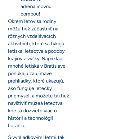
adrenalínovou
bombou!
Okrem letov sa rodiny
môžu tiež zúčastniť na
rôznych vzdelávacích
aktivitách, ktoré sa týkajú
letiska, letectva a podoby
krajiny z výšky. Napríklad,
mnohé letiská v Bratislave
ponúkajú zaujímavé
prehliadky, ktoré ukazujú,
ako funguje letecký
priemysel, a môžete taktiež
navštíviť múzeá letectva,
kde sa dozviete viac o
histórii a technológii
lietania.
S vyhliadkovými letmi tak