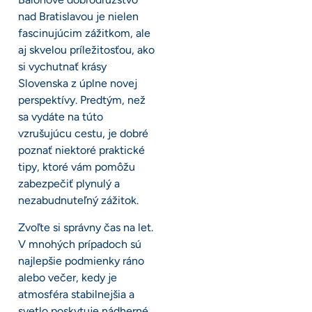
nad Bratislavou je nielen
fascinujúcim zážitkom, ale
aj skvelou príležitosťou, ako
si vychutnať krásy
Slovenska z úplne novej
perspektívy. Predtým, než
sa vydáte na túto
vzrušujúcu cestu, je dobré
poznať niektoré praktické
tipy, ktoré vám pomôžu
zabezpečiť plynulý a
nezabudnuteľný zážitok.
Zvoľte si správny čas na let.
V mnohých prípadoch sú
najlepšie podmienky ráno
alebo večer, kedy je
atmosféra stabilnejšia a
svetlo poskytuje nádherné