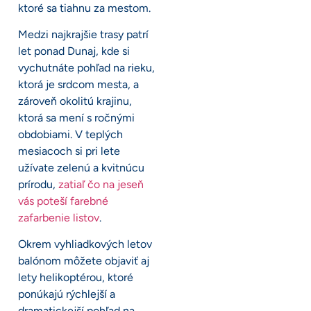
ktoré sa tiahnu za mestom.
Medzi najkrajšie trasy patrí
let ponad Dunaj, kde si
vychutnáte pohľad na rieku,
ktorá je srdcom mesta, a
zároveň okolitú krajinu,
ktorá sa mení s ročnými
obdobiami. V teplých
mesiacoch si pri lete
užívate zelenú a kvitnúcu
prírodu,
zatiaľ čo na jeseň
vás poteší farebné
zafarbenie listov
.
Okrem vyhliadkových letov
balónom môžete objaviť aj
lety helikoptérou, ktoré
ponúkajú rýchlejší a
dramatickejší pohľad na