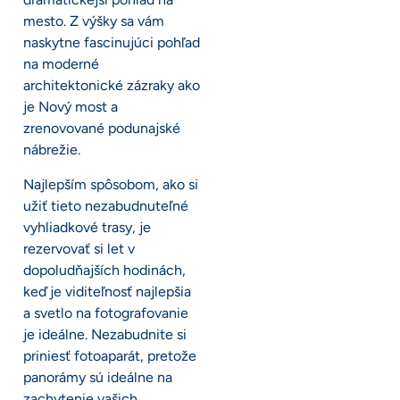
mesto. Z výšky sa vám
naskytne fascinujúci pohľad
na moderné
architektonické zázraky ako
je Nový most a
zrenovované podunajské
nábrežie.
Najlepším spôsobom, ako si
užiť tieto nezabudnuteľné
vyhliadkové trasy, je
rezervovať si let v
dopoludňajších hodinách,
keď je viditeľnosť najlepšia
a svetlo na fotografovanie
je ideálne. Nezabudnite si
priniesť fotoaparát, pretože
panorámy sú ideálne na
zachytenie vašich