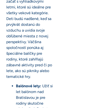
začať s vyhliadkovými
letmi, ktoré sú ideálne pre
všetky vekové kategórie.
Deti budú nadšené, keď sa
prvýkrát dostanú do
vzduchu a uvidia svoje
obľúbené miesta z novej
perspektívy. Väčšina
spoločností ponúka aj
špeciálne balíčky pre
rodiny, ktoré zahŕňajú
zábavné aktivity pred či po
lete, ako sú pikniky alebo
tematické hry.
Balónové lety:
Užiť si
let balónom nad
Bratislavou je pre
rodiny skutočne