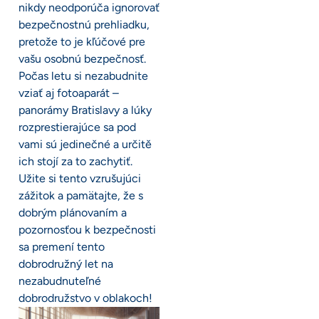
nikdy neodporúča ignorovať
bezpečnostnú prehliadku,
pretože to je kľúčové pre
vašu osobnú bezpečnosť.
Počas letu si nezabudnite
vziať aj fotoaparát –
panorámy Bratislavy a lúky
rozprestierajúce sa pod
vami sú jedinečné a určitě
ich stojí za to zachytiť.
Užite si tento vzrušujúci
zážitok a pamätajte, že s
dobrým plánovaním a
pozornosťou k bezpečnosti
sa premení tento
dobrodružný let na
nezabudnuteľné
dobrodružstvo v oblakoch!