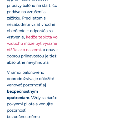
prípravy balónu na štart, čo
pridáva na vzrušení a
zážitku. Pred letom si
nezabudnite vziať vhodné
oblečenie – odporúča sa
vrstvenie,
keďže teplota vo
vzduchu môže byť výrazne
nižšia ako na zemi
, a obuv s
dobrou priľnavosťou je tiež
absolútne nevyhnutná.
V rámci balónového
dobrodružstva je dôležité
venovať pozornosť aj
bezpečnostným
opatreniam
. Vždy sa riaďte
pokynmi pilota a venujte
pozornosť
bezpečnostnému