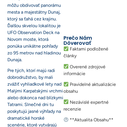
môžu obdivovať panorámu
mesta a majestátny Dunaj,
ktorý sa ťahá cez krajinu.
Ďalšou skvelou lokalitou je
UFO Observation Deck na
Prečo Nám
Novom moste, ktorá
Dôverovať
ponúka unikátne pohľady
Faktami podložené
zo 95 metrov nad hladinou
články
Dunaja.
Overené zdrojové
Pre tých, ktorí majú radi
informácie
dobrodružstvo, by mali
zvážiť vyhliadkové lety nad
Pravidelné aktualizácie
Malými Karpatskými vrchmi
obsahu
alebo dokonca nad blízkymi
Nezávislé expertné
Tatrami. Slnečné dni tu
recenzie
poskytujú jasné výhľady na
dramatické horské
**Aktualita Obsahu**
scenérie, ktoré vytvárajú