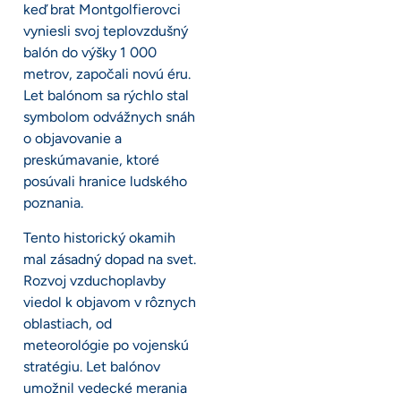
keď brat Montgolfierovci
vyniesli svoj teplovzdušný
balón do výšky 1 000
metrov, započali novú éru.
Let balónom sa rýchlo stal
symbolom odvážnych snáh
o objavovanie a
preskúmavanie, ktoré
posúvali hranice ludského
poznania.
Tento historický okamih
mal zásadný dopad na svet.
Rozvoj vzduchoplavby
viedol k objavom v rôznych
oblastiach, od
meteorológie po vojenskú
stratégiu. Let balónov
umožnil vedecké merania