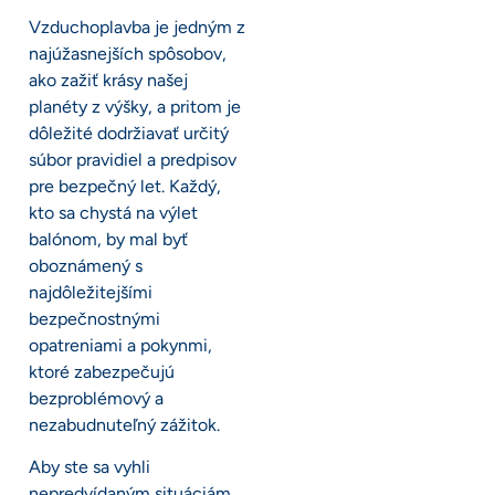
Vzduchoplavba je jedným z
najúžasnejších spôsobov,
ako zažiť krásy našej
planéty z výšky, a pritom je
dôležité dodržiavať určitý
súbor pravidiel a predpisov
pre bezpečný let. Každý,
kto sa chystá na výlet
balónom, by mal byť
oboznámený s
najdôležitejšími
bezpečnostnými
opatreniami a pokynmi,
ktoré zabezpečujú
bezproblémový a
nezabudnuteľný zážitok.
Aby ste sa vyhli
nepredvídaným situáciám,