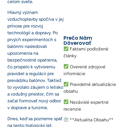
celom svete.
Hlavný význam
vzduchoplavby spočíva v jej
prínose pre rozvoj
technológií a dopravy. Po
Prečo Nám
prvých experimentoch s
Dôverovať
balónmi nasledovali
Faktami podložené
upozornenia na
články
bezpečnostné opatrenia,
Overené zdrojové
čo prispelo k vytvoreniu
informácie
pravidiel a regulácií pre
prevádzku balónov. Taktiež
Pravidelné aktualizácie
to vyvolalo záujem o letisko
obsahu
a vzdušný priestor, čím sa
začal formovať nový odbor
Nezávislé expertné
v doprave a turizme.
recenzie
Dnes, keď sa pozrieme späť
**Aktualita Obsahu**
na tento historický let,