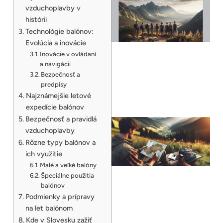
vzduchoplavby v
histórii
Technológie balónov:
Evolúcia a inovácie
Inovácie v ovládaní
a navigácii
Bezpečnosť a
predpisy
Najznámejšie letové
expedície balónov
Bezpečnosť a pravidlá
vzduchoplavby
Rôzne typy balónov a
ich využitie
Malé a veľké balóny
Špeciálne použitia
balónov
Podmienky a prípravy
na let balónom
Kde v Slovesku zažiť