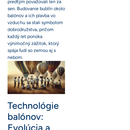
predtým považovali len za
sen. Budovanie bublín okolo
balónov a ich plavba vo
vzduchu sa stali symbolom
dobrodružstva, pričom
každý let ponúka
výnimočný zážitok, ktorý
spája ľudí so zemou aj s
nebom.
Technológie
balónov:
Evolúcia a