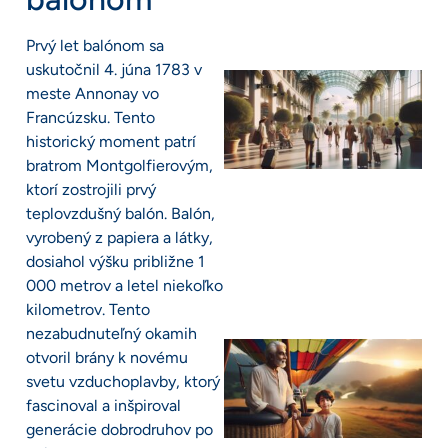
Prvý let balónom sa
uskutočnil 4. júna 1783 v
meste Annonay vo
Francúzsku. Tento
historický moment patrí
bratrom Montgolfierovým,
ktorí zostrojili prvý
teplovzdušný balón. Balón,
vyrobený z papiera a látky,
dosiahol výšku približne 1
000 metrov a letel niekoľko
kilometrov. Tento
nezabudnuteľný okamih
otvoril brány k novému
svetu vzduchoplavby, ktorý
fascinoval a inšpiroval
generácie dobrodruhov po