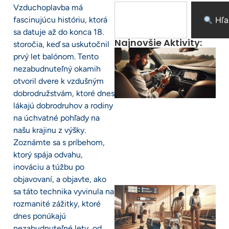
Vzduchoplavba má
fascinujúcu históriu, ktorá
Hľa
sa datuje až do konca 18.
Najnovšie Aktivity:
storočia, keď sa uskutočnil
prvý let balónom. Tento
nezabudnuteľný okamih
otvoril dvere k vzdušným
dobrodružstvám, ktoré dnes
lákajú dobrodruhov a rodiny
na úchvatné pohľady na
našu krajinu z výšky.
Zoznámte sa s príbehom,
ktorý spája odvahu,
inováciu a túžbu po
objavovaní, a objavte, ako
sa táto technika vyvinula na
rozmanité zážitky, ktoré
dnes ponúkajú
nezabudnuteľné lety, od