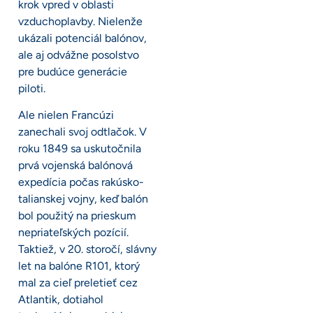
krok vpred v oblasti
vzduchoplavby. Nielenže
ukázali potenciál balónov,
ale aj odvážne posolstvo
pre budúce generácie
piloti.
Ale nielen Francúzi
zanechali svoj odtlačok. V
roku 1849 sa uskutočnila
prvá vojenská balónová
expedícia počas rakúsko-
talianskej vojny, keď balón
bol použitý na prieskum
nepriateľských pozícií.
Taktiež, v 20. storočí, slávny
let na balóne R101, ktorý
mal za cieľ preletieť cez
Atlantik, dotiahol