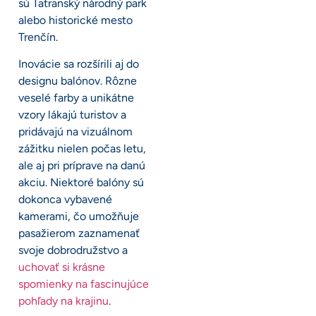
sú Tatranský národný park
alebo historické mesto
Trenčín.
Inovácie sa rozšírili aj do
designu balónov. Rôzne
veselé farby a unikátne
vzory lákajú turistov a
pridávajú na vizuálnom
zážitku nielen počas letu,
ale aj pri príprave na danú
akciu. Niektoré balóny sú
dokonca vybavené
kamerami, čo umožňuje
pasažierom zaznamenať
svoje dobrodružstvo a
uchovať si krásne
spomienky na fascinujúce
pohľady na krajinu
.