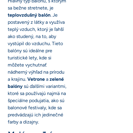
Hlavný typ balónu, s ktorým
sa bežne stretnete, je
teplovzdušný balón
. Je
postavený z látky a využíva
teplý vzduch, ktorý je ľahší
ako studený, na to, aby
vystúpil do vzduchu. Tieto
balóny sú ideálne pre
turistické lety, kde si
môžete vychutnať
nádherný výhľad na prírodu
a krajinu.
Vetrone
a
zelené
balóny
sú ďalšími variantmi,
ktoré sa používajú najmä na
špeciálne podujatia, ako sú
balonové festivaly, kde sa
predvádzajú ich jedinečné
farby a dizajny.