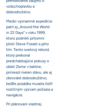
prehlbovanie záujmu o
vzduchoplavbu a
dobrodružstvo.
Medzi významné expedície
patrí aj „Around the World
in 22 Days“ v roku 1999,
ktorú podnikli pritomní
piloti Steve Fosset a jeho
tím. Tento svetový rekord,
ktorý prekonal
predchádzajúce pokusy o
oblet Zeme v balóne,
priniesol nielen slávu, ale aj
obrovské dobrodružstvo,
keďže posádka musela čeliť
rozličným výzvam počasia a
navigácie.
Pri plánovaní vlastnej