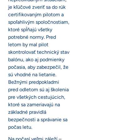
je kľúčové zveriť sa do rúk
certifikovaným pilotom a
spoľahlivým spoločnostiam,
ktoré spĺňajú všetky
potrebné normy. Pred
letom by mal pilot
skontrolovať technický stav
balónu, ako aj podmienky
počasia, aby zabezpečil, že
sú vhodné na lietanie.
Bežnými predpokladmi
pred odletom sú aj školenia
pre všetkých cestujúcich,
ktoré sa zameriavajú na
základné pravidlá
bezpečnosti a správanie sa
počas letu.
Na počasí veľmi záleží –