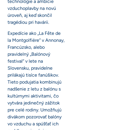
technológie a ambície
vzduchoplavby na novú
úroveň, aj keď skončil
tragédiou pri havárii.
Expedície ako „La Fête de
la Montgolfière“ v Annonay,
Francúzsko, alebo
pravidelný „Balónový
festival“ v lete na
Slovensku, pravidelne
prilákajú tisíce fanúšikov.
Tieto podujatia kombinujú
nadšenie z letu z balónu s
kultúrnymi aktivitami, čo
vytvára jedinečný zážitok
pre celé rodiny. Umožňujú
divákom pozorovať balóny
vo vzduchu a spúšťať ich