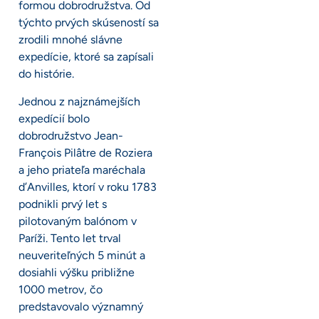
formou dobrodružstva. Od
týchto prvých skúseností sa
zrodili mnohé slávne
expedície, ktoré sa zapísali
do histórie.
Jednou z najznámejších
expedícií bolo
dobrodružstvo Jean-
François Pilâtre de Roziera
a jeho priateľa maréchala
d’Anvilles, ktorí v roku 1783
podnikli prvý let s
pilotovaným balónom v
Paríži. Tento let trval
neuveriteľných 5 minút a
dosiahli výšku približne
1000 metrov, čo
predstavovalo významný