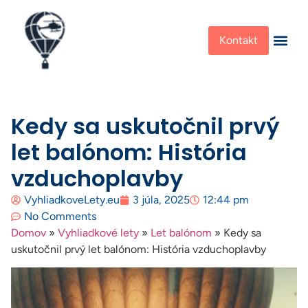
Kontakt
Kedy sa uskutočnil prvý
let balónom: História
vzduchoplavby
VyhliadkoveLety.eu
3 júla, 2025
12:44 pm
No Comments
Domov
»
Vyhliadkové lety
»
Let balónom
»
Kedy sa
uskutočnil prvý let balónom: História vzduchoplavby