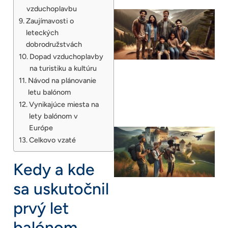
vzduchoplavbu
Zaujímavosti o
leteckých
dobrodružstvách
Dopad vzduchoplavby
na turistiku a kultúru
Návod na plánovanie
letu balónom
Vynikajúce miesta na
lety balónom v
Európe
Celkovo vzaté
Kedy a kde
sa uskutočnil
prvý let
balónom