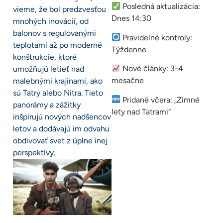
Posledná aktualizácia:
vieme, že bol predzvesťou
Dnes 14:30
mnohých inovácií, od
balonov s regulovanými
Pravidelné kontroly:
teplotami až po moderné
Týždenne
konštrukcie, ktoré
Nové články: 3-4
umožňujú letieť nad
mesačne
malebnými krajinami, ako
sú Tatry alebo Nitra. Tieto
Pridané včera: „Zimné
panorámy a zážitky
lety nad Tatrami“
inšpirujú nových nadšencov
letov a dodávajú im odvahu
obdivovať svet z úplne inej
perspektívy.