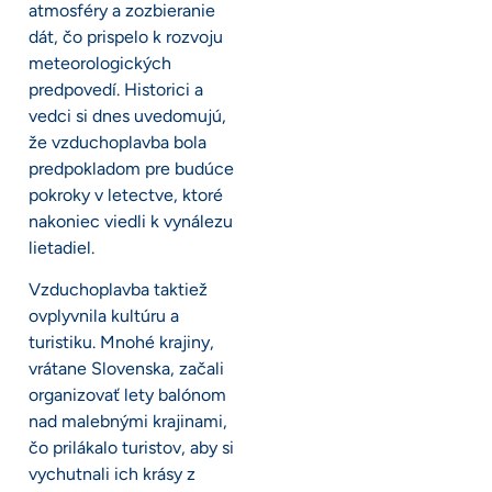
atmosféry a zozbieranie
dát, čo prispelo k rozvoju
meteorologických
predpovedí. Historici a
vedci si dnes uvedomujú,
že vzduchoplavba bola
predpokladom pre budúce
pokroky v letectve, ktoré
nakoniec viedli k vynálezu
lietadiel.
Vzduchoplavba taktiež
ovplyvnila kultúru a
turistiku. Mnohé krajiny,
vrátane Slovenska, začali
organizovať lety balónom
nad malebnými krajinami,
čo prilákalo turistov, aby si
vychutnali ich krásy z