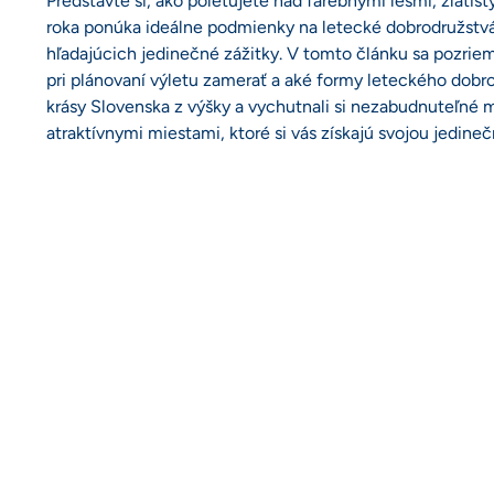
Predstavte si, ako poletujete nad farebnými lesmi, zlati
roka ponúka ideálne podmienky na letecké dobrodružstvá, 
hľadajúcich jedinečné zážitky. V tomto článku sa pozriem
pri plánovaní výletu zamerať a aké formy leteckého dobrod
krásy Slovenska z výšky a vychutnali si nezabudnuteľné 
atraktívnymi miestami, ktoré si vás získajú svojou jedi