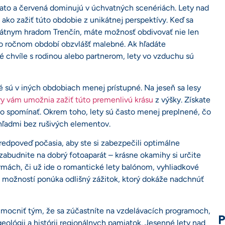
lato a červená dominujú v úchvatných scenériách. Lety nad
ako zažiť túto obdobie z unikátnej perspektívy. Keď sa
átnym hradom Trenčín, máte možnosť obdivovať nie len
omto ročnom období obzvlášť malebné. Ak hľadáte
é chvíle s rodinou alebo partnerom, lety vo vzduchu sú
é sú v iných obdobiach menej prístupné. Na jeseň sa lesy
ry vám umožnia zažiť túto premenlivú krásu
z výšky. Získate
o spomínať. Okrem toho, lety sú často menej preplnené, čo
hľadmi bez rušivých elementov.
redpoveď počasia, aby ste si zabezpečili optimálne
zabudnite na dobrý fotoaparát – krásne okamihy si určite
rmách, či už ide o romantické lety balónom, vyhliadkové
to možností ponúka odlišný zážitok, ktorý dokáže nadchnúť
mocniť tým, že sa zúčastníte na vzdelávacích programoch,
P
geológii a histórii regionálnych pamiatok. Jesenné lety nad