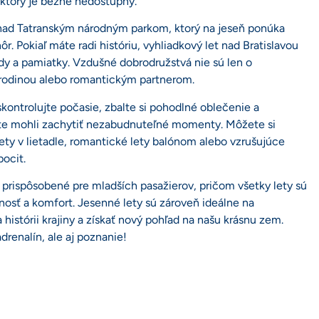
 ktorý je bežne nedostupný.
ty nad Tatranským národným parkom, ktorý na jeseň ponúka
. Pokiaľ máte radi históriu, vyhliadkový let nad Bratislavou
y a pamiatky. Vzdušné dobrodružstvá nie sú len o
ou rodinou alebo romantickým partnerom.
skontrolujte počasie, zbalte si pohodlné oblečenie a
 ste mohli zachytiť nezabudnuteľné momenty. Môžete si
lety v lietadle, romantické lety balónom alebo vzrušujúce
ocit.
 prispôsobené pre mladších pasažierov, pričom všetky lety sú
osť a komfort. Jesenné lety sú zároveň ideálne na
 histórii krajiny a získať nový pohľad na našu krásnu zem.
drenalín, ale aj poznanie!