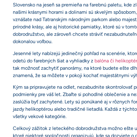
Slovensko na jeseň sa premieňa na farebnú paletu, kde z
našimi krásnymi horami a dolinami sú skvelým spôsobom, 
vznášate nad Tatranským národným parkom alebo majest
prírodné krásy, ale aj historické pamiatky, ktoré sú v t
dobrodružstvo, ale zároveň chcete stráviť nezabudnuteľn
dokonalou voľbou.
Jesenné lety nabízejú jedinečný pohľad na scenérie, ktor
odetú do farebných šiat a vyhliadky z
balóna či helikopté
tak možnosť zachytiť panorámy, na ktoré budete ešte dlh
znamená, že sa môžete v pokoji kochať majestátnymi vý
Kým sa pripravujete na odlet, nezabudnite skontrolovať p
podmienky pre váš let. Zbaľte si pohodlné oblečenie a ne
zaslúžia byť zachytené. Lety sú ponúkané aj v rôznych fo
jazdy helikoptérou alebo tradičné lietadlá. Každá z tých
všetky vekové kategórie.
Celkový zážitok z leteckého dobrodružstva možno ešte u
ktoré niektoré spoločnosti organizujú, kde sa dozviete o 