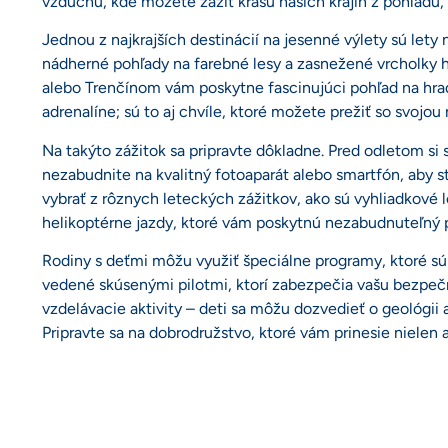
vzduchu, kde môžete zažiť krásu našich krajín z pohľadu,
Jednou z najkrajších destinácií na jesenné výlety sú le
nádherné pohľady na farebné lesy a zasnežené vrcholky hôr
alebo Trenčínom vám poskytne fascinujúci pohľad na hrad
adrenalíne; sú to aj chvíle, ktoré možete prežiť so svoj
Na takýto zážitok sa pripravte dôkladne. Pred odletom si 
nezabudnite na kvalitný fotoaparát alebo smartfón, aby
vybrať z rôznych leteckých zážitkov, ako sú vyhliadkové 
helikoptérne jazdy, ktoré vám poskytnú nezabudnuteľný p
Rodiny s deťmi môžu využiť špeciálne programy, ktoré sú
vedené skúsenými pilotmi, ktorí zabezpečia vašu bezpečn
vzdelávacie aktivity – deti sa môžu dozvedieť o geológii a
Pripravte sa na dobrodružstvo, ktoré vám prinesie nielen a