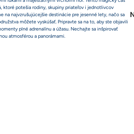
stými lúkami a majestátnymi vrcholmi hôr. Tento magický čas
ktoré potešia rodiny, skupiny priateľov i jednotlivcov
N
e na najvzrušujúcejšie destinácie pre jesenné lety, načo sa
ružstva môžete vyskúšať. Pripravte sa na to, aby ste objavili
momenty plné adrenalínu a úžasu. Nechajte sa inšpirovať
nečnou atmosférou a panorámami.