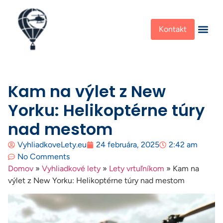
Kontakt
Kam na výlet z New
Yorku: Helikoptérne túry
nad mestom
VyhliadkoveLety.eu
24 februára, 2025
2:42 am
No Comments
Domov
»
Vyhliadkové lety
»
Lety vrtuľníkom
»
Kam na
výlet z New Yorku: Helikoptérne túry nad mestom