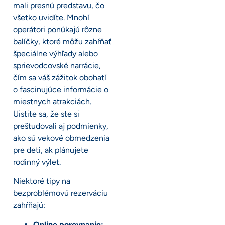
mali presnú predstavu, čo
všetko uvidíte. Mnohí
operátori ponúkajú rôzne
balíčky, ktoré môžu zahŕňať
špeciálne výhľady alebo
sprievodcovské narrácie,
čím sa váš zážitok obohatí
o fascinujúce informácie o
miestnych atrakciách.
Uistite sa, že ste si
preštudovali aj podmienky,
ako sú vekové obmedzenia
pre deti, ak plánujete
rodinný výlet.
Niektoré tipy na
bezproblémovú rezerváciu
zahŕňajú:
Online porovnanie: