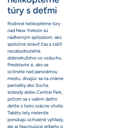
túry s deťmi
Rodinné helikoptérne túry
nad New Yorkom sú
nádherným spôsobom, ako
spoločne stráviť čas a zažiť
nezabudnuteľné
dobrodružstvo vo vzduchu.
Predstavte si, ako sa
ocitnete nad panorámou
mestu, dívajúc sa na známe
pamiatky ako Socha
slobody alebo Central Park,
pričom sa s vašimi deťmi
delíte o tieto vzácne chvíle.
Takéto lety nielenže
ponúkajú úchvatné výhľady,
ale aj fascinujúce príbehy o