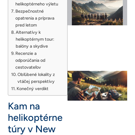
helikoptérneho výletu
Bezpečnostné
opatrenia a príprava
pred letom
Alternatívy k
helikoptérnym tour:
balóny a skydive
Recenzie a
odporúčania od
cestovateľov
Obľúbené lokality z
vtáčej perspektívy
Konečný verdikt
Kam na
helikoptérne
túry v New