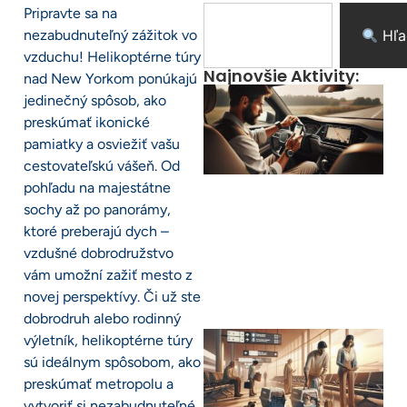
Pripravte sa na
nezabudnuteľný zážitok vo
Hľa
vzduchu! Helikoptérne túry
Najnovšie Aktivity:
nad New Yorkom ponúkajú
jedinečný spôsob, ako
preskúmať ikonické
pamiatky a osviežiť vašu
cestovateľskú vášeň. Od
pohľadu na majestátne
sochy až po panorámy,
ktoré preberajú dych –
vzdušné dobrodružstvo
vám umožní zažiť mesto z
novej perspektívy. Či už ste
dobrodruh alebo rodinný
výletník, helikoptérne túry
sú ideálnym spôsobom, ako
preskúmať metropolu a
vytvoriť si nezabudnuteľné