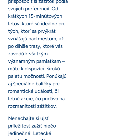
prispôsobiť si zážitok podľa
svojich preferencií. Od
krátkych 15-minútových
letov, ktoré sú ideálne pre
tých, ktorí sa prvýkrát
vznášajú nad mestom, až
po dlhšie trasy, ktoré vás
zavedú k všetkým
významným pamiatkam –
máte k dispozícii širokú
paletu možností. Ponúkajú
aj špeciálne balíčky pre
romantické události, či
letné akcie, čo pridáva na
rozmanitosti zážitkov.
Nenechajte si ujsť
príležitosť zažiť niečo
jedinečné! Letecké