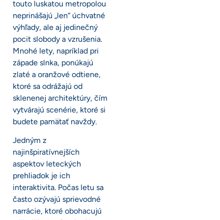
touto luskatou metropolou
neprinášajú „len“ úchvatné
výhľady, ale aj jedinečný
pocit slobody a vzrušenia.
Mnohé lety, napríklad pri
západe slnka, ponúkajú
zlaté a oranžové odtiene,
ktoré sa odrážajú od
sklenenej architektúry, čím
vytvárajú scenérie, ktoré si
budete pamätať navždy.
Jedným z
najinšpiratívnejších
aspektov leteckých
prehliadok je ich
interaktivita. Počas letu sa
často ozývajú sprievodné
narrácie, ktoré obohacujú