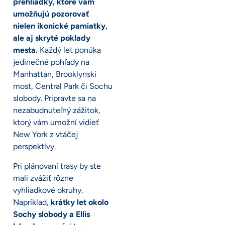
prehliadky, ktoré vám
umožňujú pozorovať
nielen ikonické pamiatky,
ale aj skryté poklady
mesta.
Každý let ponúka
jedinečné pohľady na
Manhattan, Brooklynski
most, Central Park či Sochu
slobody. Pripravte sa na
nezabudnuteľný zážitok,
ktorý vám umožní vidieť
New York z vtáčej
perspektívy.
Pri plánovaní trasy by ste
mali zvážiť rôzne
vyhliadkové okruhy.
Napríklad,
krátky let okolo
Sochy slobody a Ellis