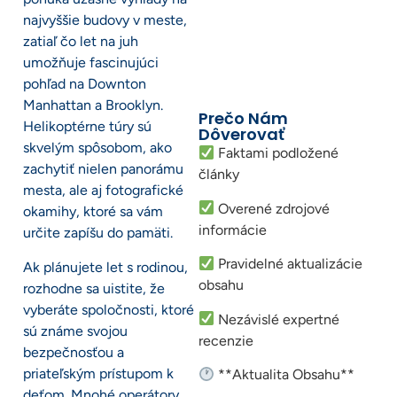
najvyššie budovy v meste,
zatiaľ čo let na juh
umožňuje fascinujúci
pohľad na Downton
Manhattan a Brooklyn.
Prečo Nám
Helikoptérne túry sú
Dôverovať
skvelým spôsobom, ako
Faktami podložené
zachytiť nielen panorámu
články
mesta, ale aj fotografické
Overené zdrojové
okamihy, ktoré sa vám
informácie
určite zapíšu do pamäti.
Pravidelné aktualizácie
Ak plánujete let s rodinou,
obsahu
rozhodne sa uistite, že
vyberáte spoločnosti, ktoré
Nezávislé expertné
sú známe svojou
recenzie
bezpečnosťou a
priateľským prístupom k
**Aktualita Obsahu**
deťom. Mnohé operátory