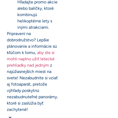
Hľadajte promo akcie
alebo balíčky, ktoré
kombinujú
helikoptérne lety s
inými atrakciami.
Pripravení na
dobrodružstvo? Lepšie
plánovanie a informácie sú
kľúčom k tomu,
aby ste si
mohli naplno užiť letecké
prehliadky nad jedným
z
najúžasnejších miest na
svete! Nezabudnite si vziať
aj fotoaparát, pretože
výhľady poskytnú
nezabudnuteľné panorámy,
ktoré si zaslúžia byť
zachytené!