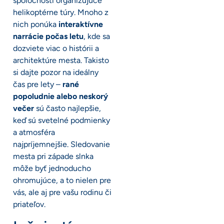
spoločnosti organizujúce
helikoptérne túry. Mnoho z
nich ponúka
interaktívne
narrácie počas letu
, kde sa
dozviete viac o histórii a
architektúre mesta. Takisto
si dajte pozor na ideálny
čas pre lety –
rané
popoludnie alebo neskorý
večer
sú často najlepšie,
keď sú svetelné podmienky
a atmosféra
najpríjemnejšie. Sledovanie
mesta pri západe slnka
môže byť jednoducho
ohromujúce, a to nielen pre
vás, ale aj pre vašu rodinu či
priateľov.