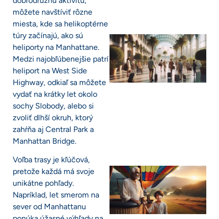
dobrodružnú aktivitu,
môžete navštíviť rôzne
miesta, kde sa helikoptérne
túry začínajú, ako sú
heliporty na Manhattane.
Medzi najobľúbenejšie patrí
heliport na West Side
Highway, odkiaľ sa môžete
vydať na krátky let okolo
sochy Slobody, alebo si
zvoliť dlhší okruh, ktorý
zahŕňa aj Central Park a
Manhattan Bridge.
Voľba trasy je kľúčová,
pretože každá má svoje
unikátne pohľady.
Napríklad, let smerom na
sever od Manhattanu
ponúka úžasné výhľady na