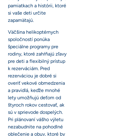
pamiatkach a histórii, ktoré
si vaše deti určite
zapamätajú.
Väčšina helikoptérnych
spoločností ponúka
špeciálne programy pre
rodiny, ktoré zahŕňajú zľavy
pre deti a flexibilný prístup
k rezerváciám. Pred
rezerváciou je dobré si
overiť vekové obmedzenia
a pravidlá, keďže mnohé
lety umožňujú deťom od
štyroch rokov cestovať, ak
sú v sprievode dospelých.
Pri plánovaní vášho výletu
nezabudnite na pohodlné
oblečenie a obuv, ktoré by