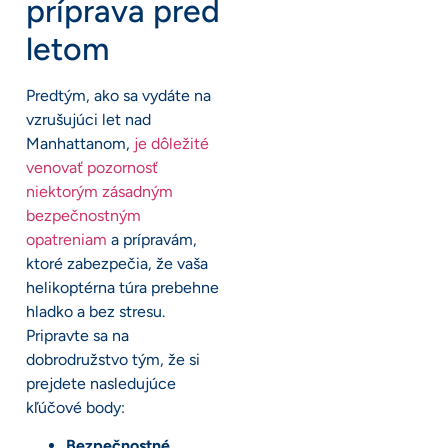
príprava pred
letom
Predtým, ako sa vydáte na
vzrušujúci let nad
Manhattanom,
je dôležité
venovať pozornosť
niektorým zásadným
bezpečnostným
opatreniam
a prípravám,
ktoré zabezpečia, že vaša
helikoptérna túra prebehne
hladko a bez stresu.
Pripravte sa na
dobrodružstvo tým, že si
prejdete nasledujúce
kľúčové body:
Bezpečnostné