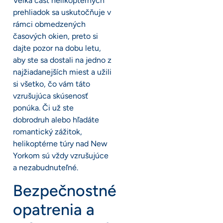
Veľká časť helikoptérnych
prehliadok sa uskutočňuje v
rámci obmedzených
časových okien, preto si
dajte pozor na dobu letu,
aby ste sa dostali na jedno z
najžiadanejších miest a užili
si všetko, čo vám táto
vzrušujúca skúsenosť
ponúka. Či už ste
dobrodruh alebo hľadáte
romantický zážitok,
helikoptérne túry nad New
Yorkom sú vždy vzrušujúce
a nezabudnuteľné.
Bezpečnostné
opatrenia a