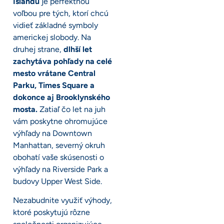
Islandu
je perfektnou
voľbou pre tých, ktorí chcú
vidieť základné symboly
americkej slobody. Na
druhej strane,
dlhší let
zachytáva pohľady na celé
mesto vrátane Central
Parku, Times Square a
dokonce aj Brooklynského
mosta.
Zatiaľ čo let na juh
vám poskytne ohromujúce
výhľady na Downtown
Manhattan, severný okruh
obohatí vaše skúsenosti o
výhľady na Riverside Park a
budovy Upper West Side.
Nezabudnite využiť výhody,
ktoré poskytujú rôzne