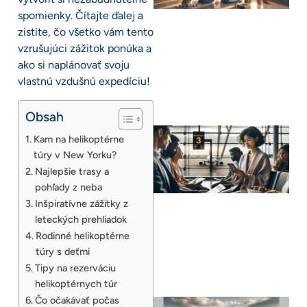
spomienky. Čítajte ďalej a
zistite, čo všetko vám tento
vzrušujúci zážitok ponúka a
ako si naplánovať svoju
vlastnú vzdušnú expedíciu!
Obsah
Kam na helikoptérne
túry v New Yorku?
Najlepšie trasy a
pohľady z neba
Inšpiratívne zážitky z
leteckých prehliadok
Rodinné helikoptérne
túry s deťmi
Tipy na rezerváciu
helikoptérnych túr
Čo očakávať počas