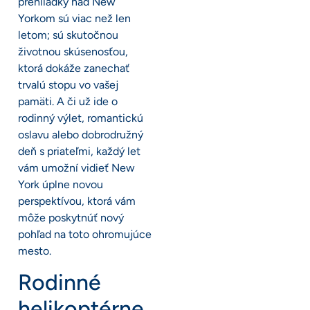
prehliadky nad New
Yorkom sú viac než len
letom; sú skutočnou
životnou skúsenosťou,
ktorá dokáže zanechať
trvalú stopu vo vašej
pamäti. A či už ide o
rodinný výlet, romantickú
oslavu alebo dobrodružný
deň s priateľmi, každý let
vám umožní vidieť New
York úplne novou
perspektívou, ktorá vám
môže poskytnúť nový
pohľad na toto ohromujúce
mesto.
Rodinné
helikoptérne