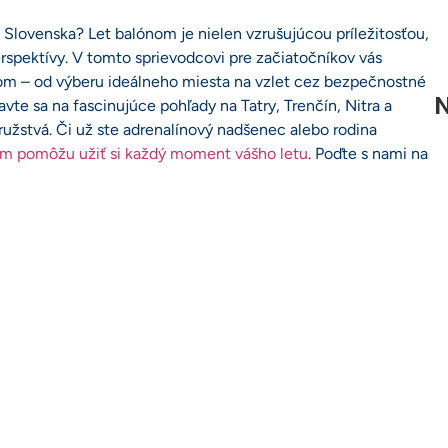
Slovenska? Let balónom je nielen vzrušujúcou príležitosťou,
erspektívy. V tomto sprievodcovi pre začiatočníkov vás
om – od výberu ideálneho miesta na vzlet cez bezpečnostné
N
avte sa na fascinujúce pohľady na Tatry, Trenčín, Nitra a
žstvá. Či už ste adrenalínový nadšenec alebo rodina
ám pomôžu užiť si každý moment vášho letu
. Poďte s nami na