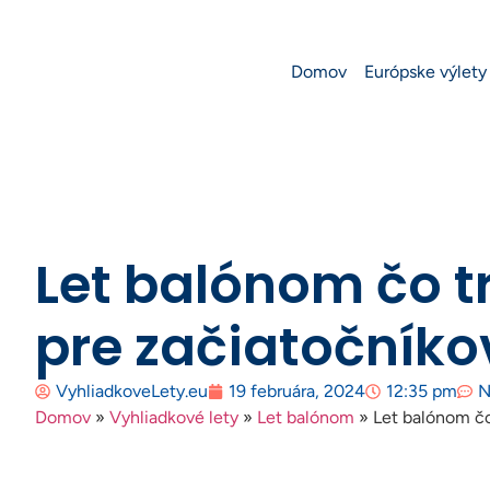
Domov
Európske výlety
Let balónom čo t
pre začiatočníko
VyhliadkoveLety.eu
19 februára, 2024
12:35 pm
N
Domov
»
Vyhliadkové lety
»
Let balónom
»
Let balónom čo