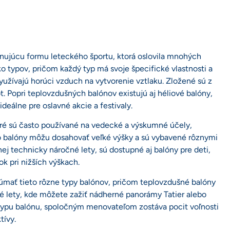
cinujúcu formu leteckého športu, ktorá oslovila mnohých
ko typov, pričom každý typ má svoje špecifické vlastnosti a
užívajú horúci vzduch na vytvorenie vztlaku. Zložené sú z
ot. Popri teplovzdušných balónov existujú aj héliové balóny,
ideálne pre oslavné akcie a festivaly.
ré sú často používané na vedecké a výskumné účely,
o balóny môžu dosahovať veľké výšky a sú vybavené rôznymi
enej technicky náročné lety, sú dostupné aj balóny pre deti,
ok pri nižších výškach.
úmať tieto rôzne typy balónov, pričom teplovzdušné balóny
vé lety, kde môžete zažiť nádherné panorámy Tatier alebo
r typu balónu, spoločným menovateľom zostáva pocit voľnosti
tívy.