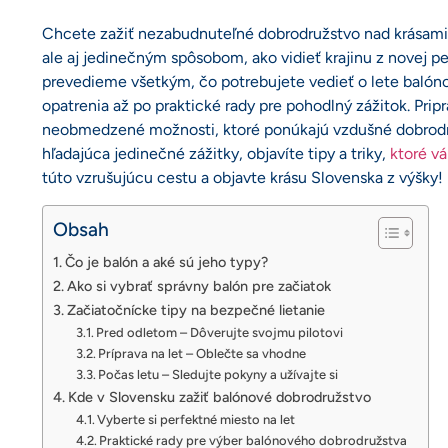
Chcete zažiť nezabudnuteľné dobrodružstvo nad krásami 
ale aj jedinečným spôsobom, ako vidieť krajinu z novej p
prevedieme všetkým, čo potrebujete vedieť o lete balón
opatrenia až po praktické rady pre pohodlný zážitok. Pripr
neobmedzené možnosti, ktoré ponúkajú vzdušné dobrodru
hľadajúca jedinečné zážitky, objavíte tipy a triky,
ktoré v
túto vzrušujúcu cestu a objavte krásu Slovenska z výšky!
Obsah
Čo je balón a aké sú jeho typy?
Ako si vybrať správny balón pre začiatok
Začiatočnícke tipy na bezpečné lietanie
Pred odletom – Dôverujte svojmu pilotovi
Príprava na let – Oblečte sa vhodne
Počas letu – Sledujte pokyny a užívajte si
Kde v Slovensku zažiť balónové dobrodružstvo
Vyberte si perfektné miesto na let
Praktické rady pre výber balónového dobrodružstva