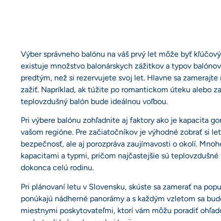
Výber správneho balónu na váš prvý let môže byť kľúč
existuje množstvo balonárskych zážitkov a typov balónov
predtým, než si rezervujete svoj let. Hlavne sa zamerajte
zažiť. Napríklad, ak túžite po romantickom úteku alebo
teplovzdušný balón bude ideálnou voľbou.
Pri výbere balónu zohľadnite aj faktory ako je kapacita g
vašom regióne. Pre začiatočníkov je výhodné zobrať si le
bezpečnosť, ale aj porozpráva zaujímavosti o okolí. Mnoh
kapacitami a typmi, pričom najčastejšie sú teplovzdušné 
dokonca celú rodinu.
Pri plánovaní letu v Slovensku, skúste sa zamerať na populá
ponúkajú nádherné panorámy a s každým vzletom sa budete 
miestnymi poskytovateľmi, ktorí vám môžu poradiť ohľado