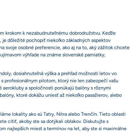
ovým krokom k nezabudnuteľnému dobrodružstvu. Keďže
, je dôležité pochopiť niekoľko základných aspektov
 na svoje osobné preferencie, ako aj na to, aký zážitok chcete
 zaujímavom výhľade na známe slovenské pamiatky,
ondoly, dosiahnuteľná výška a prehľad možnosti letov vo
t s profesionálnym pilotom, ktorý nie len zabezpečí vašu
é aerokluby a spoločnosti ponúkajú balóny s rôznymi
balóny, ktoré dokážu uniesť až niekoľko pasažierov, alebo
rne lokality ako sú Tatry, Nitra alebo Trenčín. Tieto oblasti
cítiť, akoby ste sa dotýkali oblakov. Diskutujte s
m najlepších miest a termínov na let, aby ste si maximálne