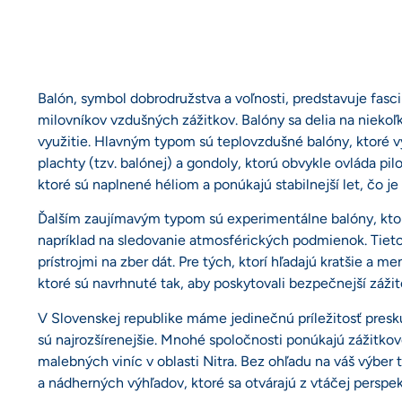
Balón, symbol dobrodružstva a voľnosti, predstavuje fas
milovníkov vzdušných zážitkov. Balóny sa delia na niekoľ
využitie. Hlavným typom sú teplovzdušné balóny, ktoré vy
plachty (tzv. balónej) a gondoly, ktorú obvykle ovláda pil
ktoré sú naplnené héliom a ponúkajú stabilnejší let, čo je 
Ďalším zaujímavým typom sú experimentálne balóny, kto
napríklad na sledovanie atmosférických podmienok. Tiet
prístrojmi na zber dát. Pre tých, ktorí hľadajú kratšie a m
ktoré sú navrhnuté tak, aby poskytovali bezpečnejší zážit
V Slovenskej republike máme jedinečnú príležitosť presk
sú najrozšírenejšie. Mnohé spoločnosti ponúkajú zážitko
malebných viníc v oblasti Nitra. Bez ohľadu na váš výbe
a nádherných výhľadov, ktoré sa otvárajú z vtáčej perspek