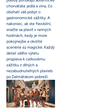
plavby ponúkajú autentické
chorvátske jedlá a vína, čo
obohatí váš pobyt o
gastronomické zážitky. A
nakoniec, ak ste flexibilní,
snažte sa plaviť v ranných
hodinách, kedy je more
pokojnejšie a okolité
scenérie sú magické. Každý
detail vášho výletu
prispieva k celkovému
zážitku z dlhých a
nezabudnuteľných plavieb
po Dalmátskom pobreží.