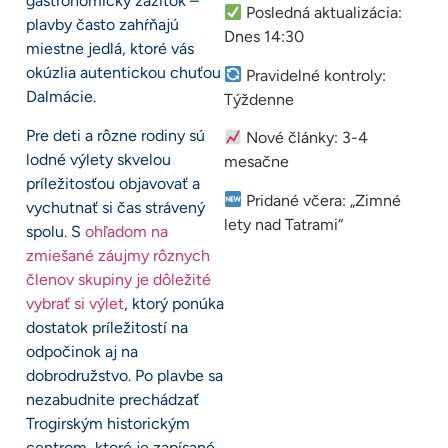
gastronomický zážitok –
Posledná aktualizácia:
plavby často zahŕňajú
Dnes 14:30
miestne jedlá, ktoré vás
okúzlia autentickou chuťou
Pravidelné kontroly:
Dalmácie.
Týždenne
Pre deti a rôzne rodiny sú
Nové články: 3-4
lodné výlety skvelou
mesačne
príležitosťou objavovať a
Pridané včera: „Zimné
vychutnať si čas strávený
lety nad Tatrami“
spolu. S
ohľadom na
zmiešané záujmy rôznych
členov skupiny je dôležité
vybrať si výlet
, ktorý ponúka
dostatok príležitostí na
odpočinok aj na
dobrodružstvo. Po plavbe sa
nezabudnite prechádzať
Trogirským historickým
centrom, ktoré je zapísané