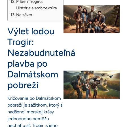
Príbeh Trogiru:
História a architektúra
Na záver
Výlet lodou
Trogir:
Nezabudnuteľná
plavba po
Dalmátskom
pobreží
Križovanie po Dalmátskom
pobreží je zážitkom, ktorý si
nadšenci morskej krásy
jednoducho nemôžu
nechať ujsť. Trogir, s jeho