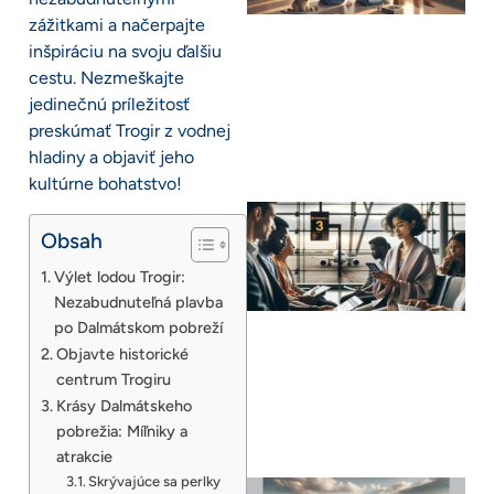
zážitkami a načerpajte
inšpiráciu na svoju ďalšiu
cestu. Nezmeškajte
jedinečnú príležitosť
preskúmať Trogir z vodnej
hladiny a objaviť jeho
kultúrne bohatstvo!
Obsah
Výlet lodou Trogir:
Nezabudnuteľná plavba
po Dalmátskom pobreží
Objavte historické
centrum Trogiru
Krásy Dalmátskeho
pobrežia: Míľniky a
atrakcie
Skrývajúce sa perlky