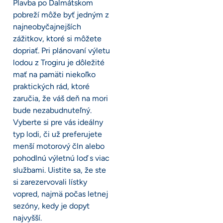
Plavba po Dalmátskom
pobreží môže byť jedným z
najneobyčajnejších
zážitkov, ktoré si môžete
dopriať. Pri plánovaní výletu
lodou z Trogiru je dôležité
mať na pamäti niekoľko
praktických rád, ktoré
zaručia, že váš deň na mori
bude nezabudnuteľný.
Vyberte si pre vás ideálny
typ lodi, či už preferujete
menší motorový čln alebo
pohodlnú výletnú loď s viac
službami. Uistite sa, že ste
si zarezervovali lístky
vopred, najmä počas letnej
sezóny, kedy je dopyt
najvyšší.