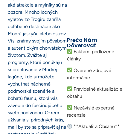
aké atrakcie a mylníky sú na
obzore. Mnoho lodných
výletov zo Trogiru zahŕňa
obľúbené destinácie ako
Modrú jaskyňu alebo ostrov
Prečo Nám
Vis, známy svojím pôvabom
Dôverovať
a autentickým chorvátskym
Faktami podložené
životom. Zvážte aj
články
programy, ktoré ponúkajú
šnorchlovanie v Modrej
Overené zdrojové
lagúne, kde si môžete
informácie
vychutnať nádherné
Pravidelné aktualizácie
podmorské scenérie a
obsahu
bohatú faunu, ktorá vás
zavedie do fascinujúceho
Nezávislé expertné
sveta pod vodou. Okrem
recenzie
užívania si prírodných krás,
**Aktualita Obsahu**
mali by ste sa pripraviť aj na