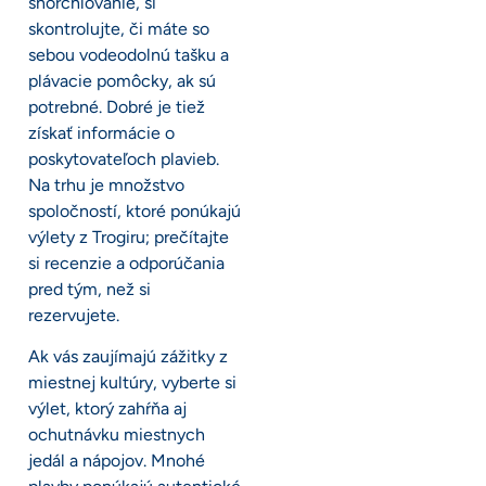
šnorchlovanie, si
skontrolujte, či máte so
sebou vodeodolnú tašku a
plávacie pomôcky, ak sú
potrebné. Dobré je tiež
získať informácie o
poskytovateľoch plavieb.
Na trhu je množstvo
spoločností, ktoré ponúkajú
výlety z Trogiru; prečítajte
si recenzie a odporúčania
pred tým, než si
rezervujete.
Ak vás zaujímajú zážitky z
miestnej kultúry, vyberte si
výlet, ktorý zahŕňa aj
ochutnávku miestnych
jedál a nápojov. Mnohé