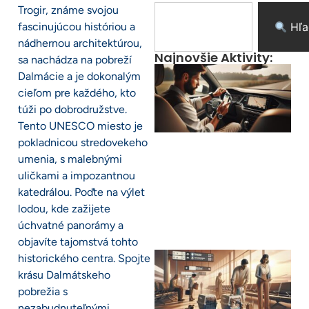
Trogir, známe svojou
fascinujúcou históriou a
Hľa
nádhernou architektúrou,
Najnovšie Aktivity:
sa nachádza na pobreží
Dalmácie a je dokonalým
cieľom pre každého, kto
túži po dobrodružstve.
Tento UNESCO miesto je
pokladnicou stredovekeho
umenia, s malebnými
uličkami a impozantnou
katedrálou. Poďte na výlet
lodou, kde zažijete
úchvatné panorámy a
objavíte tajomstvá tohto
historického centra. Spojte
krásu Dalmátskeho
pobrežia s
nezabudnuteľnými