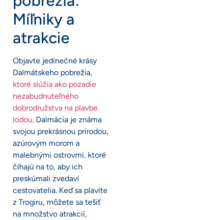
pobrežia:
Míľniky a
atrakcie
Objavte jedinečné krásy
Dalmátskeho pobrežia,
ktoré slúžia ako pozadie
nezabudnuteľného
dobrodružstva na plavbe
lodou
. Dalmácia je známa
svojou prekrásnou prírodou,
azúrovým morom a
malebnými ostrovmi, ktoré
číhajú na to, aby ich
preskúmali zvedaví
cestovatelia. Keď sa plavíte
z Trogiru, môžete sa tešiť
na množstvo atrakcií,