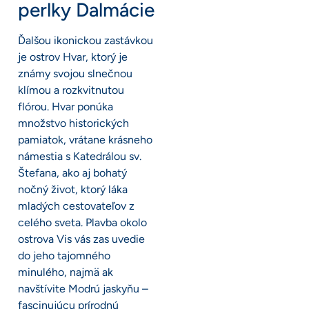
perlky Dalmácie
Ďalšou ikonickou zastávkou
je ostrov Hvar, ktorý je
známy svojou slnečnou
klímou a rozkvitnutou
flórou. Hvar ponúka
množstvo historických
pamiatok, vrátane krásneho
námestia s Katedrálou sv.
Štefana, ako aj bohatý
nočný život, ktorý láka
mladých cestovateľov z
celého sveta. Plavba okolo
ostrova Vis vás zas uvedie
do jeho tajomného
minulého, najmä ak
navštívite Modrú jaskyňu –
fascinujúcu prírodnú