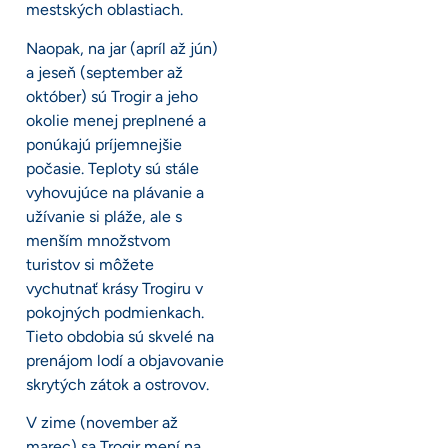
mestských oblastiach.
Naopak, na jar (apríl až jún)
a jeseň (september až
október) sú Trogir a jeho
okolie menej preplnené a
ponúkajú príjemnejšie
počasie. Teploty sú stále
vyhovujúce na plávanie a
užívanie si pláže, ale s
menším množstvom
turistov si môžete
vychutnať krásy Trogiru v
pokojných podmienkach.
Tieto obdobia sú skvelé na
prenájom lodí a objavovanie
skrytých zátok a ostrovov.
V zime (november až
marec) sa Trogir mení na