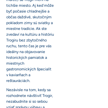
tichšie miesto. Aj keď môže
byť počasie chladnejšie a
občas daždivé, skutočným
pokladom zimy sú sviatky a
miestne tradície. Ak ste
zvedaví na kultúru a históriu
Trogiru bez zbytočného
ruchu, tento čas je pre vás
ideálny na objavovanie
historických pamiatok a
miestnych
gastronomických špecialít
v kaviarňach a
reštauráciách.
Nezávisle na tom, kedy sa
rozhodnete návštiviť Trogir,
nezabudnite si so sebou
vziať správnu výbavu a