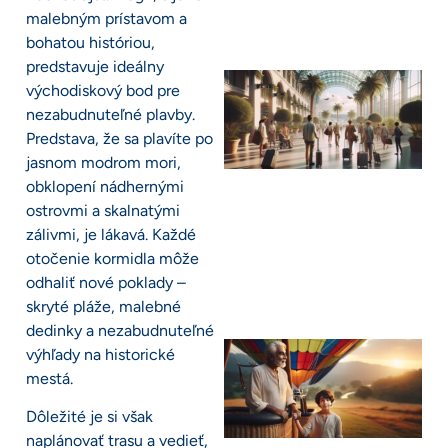
malebným prístavom a
bohatou históriou,
predstavuje ideálny
východiskový bod pre
nezabudnuteľné plavby.
Predstava, že sa plavíte po
jasnom modrom mori,
obklopení nádhernými
ostrovmi a skalnatými
zálivmi, je lákavá. Každé
otočenie kormidla môže
odhaliť nové poklady –
skryté pláže, malebné
dedinky a nezabudnuteľné
výhľady na historické
mestá.
Dôležité je si však
naplánovať trasu a vedieť,