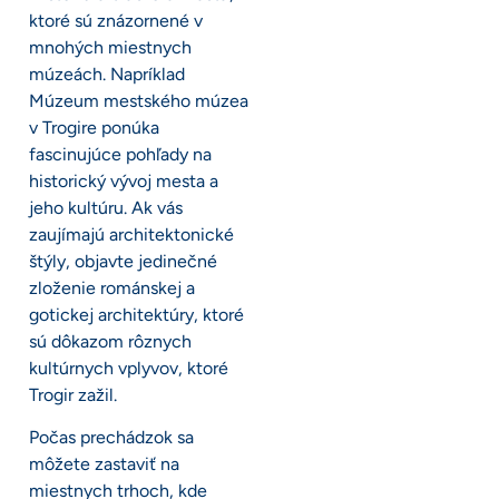
ktoré sú znázornené v
mnohých miestnych
múzeách. Napríklad
Múzeum mestského múzea
v Trogire ponúka
fascinujúce pohľady na
historický vývoj mesta a
jeho kultúru. Ak vás
zaujímajú architektonické
štýly, objavte jedinečné
zloženie románskej a
gotickej architektúry, ktoré
sú dôkazom rôznych
kultúrnych vplyvov, ktoré
Trogir zažil.
Počas prechádzok sa
môžete zastaviť na
miestnych trhoch, kde