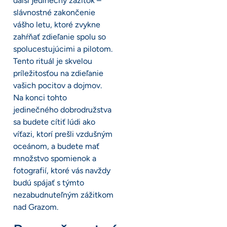
ďalší jedinečný zážitok –
slávnostné zakončenie
vášho letu, ktoré zvykne
zahŕňať zdieľanie spolu so
spolucestujúcimi a pilotom.
Tento rituál je skvelou
príležitosťou na zdieľanie
vašich pocitov a dojmov.
Na konci tohto
jedinečného dobrodružstva
sa budete cítiť lúdi ako
víťazi, ktorí prešli vzdušným
oceánom, a budete mať
množstvo spomienok a
fotografií, ktoré vás navždy
budú spájať s týmto
nezabudnuteľným zážitkom
nad Grazom.