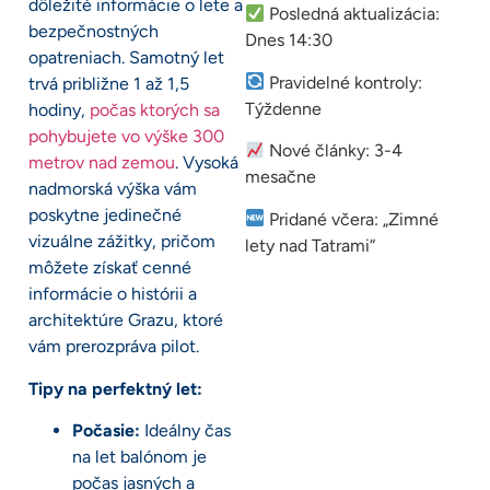
dôležité informácie o lete a
Posledná aktualizácia:
bezpečnostných
Dnes 14:30
opatreniach. Samotný let
Pravidelné kontroly:
trvá približne 1 až 1,5
Týždenne
hodiny,
počas ktorých sa
pohybujete vo výške 300
Nové články: 3-4
metrov nad zemou
. Vysoká
mesačne
nadmorská výška vám
poskytne jedinečné
Pridané včera: „Zimné
vizuálne zážitky, pričom
lety nad Tatrami“
môžete získať cenné
informácie o histórii a
architektúre Grazu, ktoré
vám prerozpráva pilot.
Tipy na perfektný let:
Počasie:
Ideálny čas
na let balónom je
počas jasných a