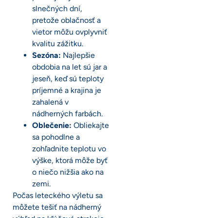
slnečných dní,
pretože oblačnosť a
vietor môžu ovplyvniť
kvalitu zážitku.
Sezóna:
Najlepšie
obdobia na let sú jar a
jeseň, keď sú teploty
príjemné a krajina je
zahalená v
nádherných farbách.
Oblečenie:
Obliekajte
sa pohodlne a
zohľadnite teplotu vo
výške, ktorá môže byť
o niečo nižšia ako na
zemi.
Počas leteckého výletu sa
môžete tešiť na nádherný