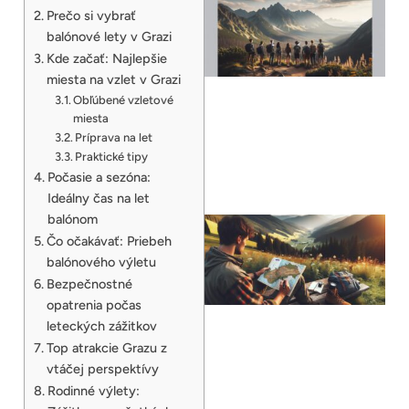
Prečo si vybrať
balónové lety v Grazi
Kde začať: Najlepšie
miesta na vzlet v Grazi
Obľúbené vzletové
miesta
Príprava na let
Praktické tipy
Počasie a sezóna:
Ideálny čas na let
balónom
Čo očakávať: Priebeh
balónového výletu
Bezpečnostné
opatrenia počas
leteckých zážitkov
Top atrakcie Grazu z
vtáčej perspektívy
Rodinné výlety: