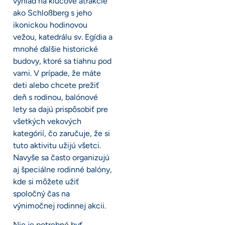
výhľad na kľúčové atrakcie
ako Schloßberg s jeho
ikonickou hodinovou
vežou, katedrálu sv. Egídia a
mnohé ďalšie historické
budovy, ktoré sa tiahnu pod
vami. V prípade, že máte
deti alebo chcete prežiť
deň s rodinou, balónové
lety sa dajú prispôsobiť pre
všetkých vekových
kategórií, čo zaručuje, že si
tuto aktivitu užijú všetci.
Navyše sa často organizujú
aj špeciálne rodinné balóny,
kde si môžete užiť
spoločný čas na
výnimočnej rodinnej akcii.
Nie je potrebné byť