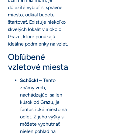
užili na maximum, je
dôležité vybrať si správne
miesto, odkiaľ budete
štartovať. Existuje niekoľko
skvelých lokalít v a okolo
Grazu, ktoré ponúkajú
ideálne podmienky na vzlet.
Obľúbené
vzletové miesta
Schöckl
– Tento
známy vrch,
nachádzajúci sa len
kúsok od Grazu, je
fantastické miesto na
odlet. Z jeho výšky si
môžete vychutnať
nielen pohľad na