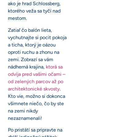
ako je hrad Schlossberg,
ktorého veža sa tyčí nad
mestom.
Zatiaľ čo balón lieta,
vychutnajte si pocit pokoja
a ticha, ktorý je oázou
oproti ruchu a zhonu na
zemi. Zobrazí sa vám
nádherná krajina,
ktorá sa
odvíja pred vašimi očami –
od zelených parcov až po
architektonické skvosty
.
Kto vie, možno si dokonca
všimnete niečo, čo by ste
na zemi nikdy
nezaznamenali!
Po pristátí sa pripravte na