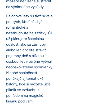
môžete nerušene sústrediť
na výnimočné výhľady.
Balónové lety sú tiež skvelé
pre tých, ktorí hľadajú
romantické a
nezabudnuteľné zážitky. Či
už plánujete špeciálnu
udalosť, ako sú zásnuby,
alebo len chcete stráviť
príjemný deň s blízkou
osobou, let v balóne vytvorí
neopakovateľné spomienky.
Mnohé spoločnosti
ponúkajú aj tematické
balóny, kde si môžete užiť
piknik vo vzduchu s
pohľadom na magickú
krajinu pod vami.