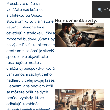
Predstavte si, že sa
vznášate nad krásnou
Hľa
architektúrou Grazu,
Najnovšie Aktivity:
stožiarom kultúry a histórie,
zatiaľ čo slnečné lúče
osvetľujú historické uličky a
moderné budovy. „Graz tipy
na výlet: Rakúske historické
centrum z balóna“ je skvelý
spôsob, ako objaviť toto
fascinujúce mesto z
unikátnej perspektívy, ktorá
vám umožní zachytiť jeho
nádheru v celej svojej kráse.
Lietaním v balónovom koši
sa môžete tešiť na dych
berúce výhľady, ktoré
odhaľujú kombináciu
starých tradícií a súčasného