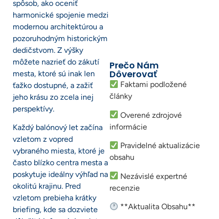
spôsob, ako oceniť
harmonické spojenie medzi
modernou architektúrou a
pozoruhodným historickým
dedičstvom. Z výšky
môžete nazrieť do zákutí
Prečo Nám
Dôverovať
mesta, ktoré sú inak len
Faktami podložené
ťažko dostupné, a zažiť
články
jeho krásu zo zcela inej
perspektívy.
Overené zdrojové
informácie
Každý balónový let začína
vzletom z vopred
Pravidelné aktualizácie
vybraného miesta, ktoré je
obsahu
často blízko centra mesta a
poskytuje ideálny výhľad na
Nezávislé expertné
okolitú krajinu. Pred
recenzie
vzletom prebieha krátky
**Aktualita Obsahu**
briefing, kde sa dozviete