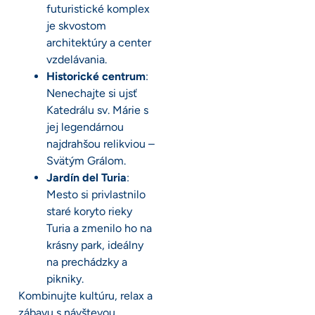
futuristické komplex
je skvostom
architektúry a center
vzdelávania.
Historické centrum
:
Nenechajte si ujsť
Katedrálu sv. Márie s
jej legendárnou
najdrahšou relikviou –
Svätým Grálom.
Jardín del Turia
:
Mesto si privlastnilo
staré koryto rieky
Turia a zmenilo ho na
krásny park, ideálny
na prechádzky a
pikniky.
Kombinujte kultúru, relax a
zábavu s návštevou