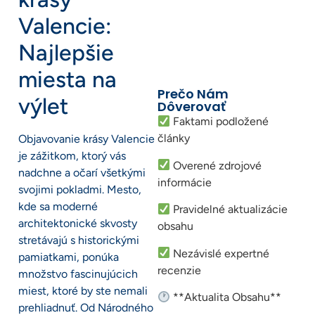
Valencie:
Najlepšie
miesta na
Prečo Nám
výlet
Dôverovať
Faktami podložené
články
Objavovanie krásy Valencie
je zážitkom, ktorý vás
Overené zdrojové
nadchne a očarí všetkými
informácie
svojimi pokladmi. Mesto,
kde sa moderné
Pravidelné aktualizácie
architektonické skvosty
obsahu
stretávajú s historickými
Nezávislé expertné
pamiatkami, ponúka
recenzie
množstvo fascinujúcich
miest, ktoré by ste nemali
**Aktualita Obsahu**
prehliadnuť. Od Národného