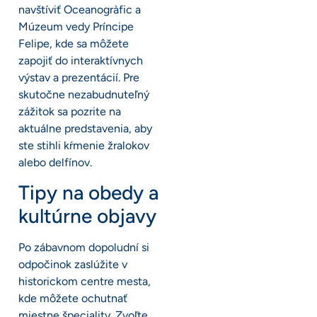
navštíviť Oceanogràfic a
Múzeum vedy Príncipe
Felipe, kde sa môžete
zapojiť do interaktívnych
výstav a prezentácií. Pre
skutočne nezabudnuteľný
zážitok sa pozrite na
aktuálne predstavenia, aby
ste stihli kŕmenie žralokov
alebo delfínov.
Tipy na obedy a
kultúrne objavy
Po zábavnom dopoludní si
odpočinok zaslúžite v
historickom centre mesta,
kde môžete ochutnať
miestne špeciality. Zvoľte