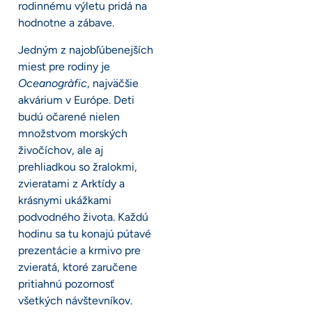
rodinnému výletu pridá na
hodnotne a zábave.
Jedným z najobľúbenejších
miest pre rodiny je
Oceanogràfic
, najväčšie
akvárium v Európe. Deti
budú očarené nielen
množstvom morských
živočíchov, ale aj
prehliadkou so žralokmi,
zvieratami z Arktídy a
krásnymi ukážkami
podvodného života. Každú
hodinu sa tu konajú pútavé
prezentácie a krmivo pre
zvieratá, ktoré zaručene
pritiahnú pozornosť
všetkých návštevníkov.