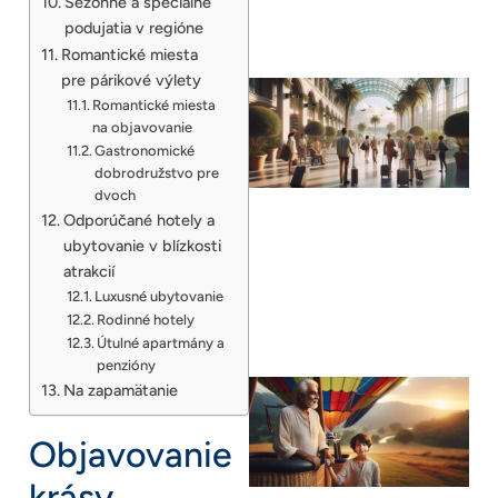
Sezónne a špeciálne
podujatia v regióne
Romantické miesta
pre párikové výlety
Romantické miesta
na objavovanie
Gastronomické
dobrodružstvo pre
dvoch
Odporúčané hotely a
ubytovanie v blízkosti
atrakcií
Luxusné ubytovanie
Rodinné hotely
Útulné apartmány a
penzióny
Na zapamätanie
Objavovanie
krásy