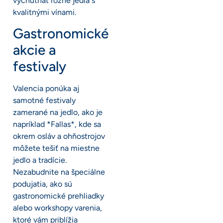
vychutnať rôzne jedlá s
kvalitnými vínami.
Gastronomické
akcie a
festivaly
Valencia ponúka aj
samotné festivaly
zamerané na jedlo, ako je
napríklad *Fallas*, kde sa
okrem osláv a ohňostrojov
môžete tešiť na miestne
jedlo a tradície.
Nezabudnite na špeciálne
podujatia, ako sú
gastronomické prehliadky
alebo workshopy varenia,
ktoré vám priblížia