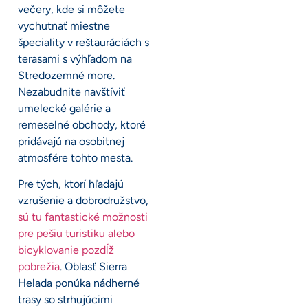
večery, kde si môžete
vychutnať miestne
špeciality v reštauráciách s
terasami s výhľadom na
Stredozemné more.
Nezabudnite navštíviť
umelecké galérie a
remeselné obchody, ktoré
pridávajú na osobitnej
atmosfére tohto mesta.
Pre tých, ktorí hľadajú
vzrušenie a dobrodružstvo,
sú tu fantastické možnosti
pre pešiu turistiku alebo
bicyklovanie pozdĺž
pobrežia
. Oblasť Sierra
Helada ponúka nádherné
trasy so strhujúcimi