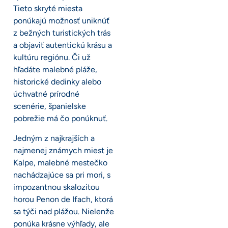
Tieto skryté miesta
ponúkajú možnosť uniknúť
z bežných turistických trás
a objaviť autentickú krásu a
kultúru regiónu. Či už
hľadáte malebné pláže,
historické dedinky alebo
úchvatné prírodné
scenérie, španielske
pobrežie má čo ponúknuť.
Jedným z najkrajších a
najmenej známych miest je
Kalpe, malebné mestečko
nachádzajúce sa pri mori, s
impozantnou skalozitou
horou Penon de Ifach, ktorá
sa týči nad plážou. Nielenže
ponúka krásne výhľady, ale