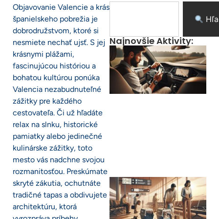
Objavovanie Valencie a krás
španielskeho pobrežia je
Hľa
dobrodružstvom, ktoré si
Najnovšie Aktivity:
nesmiete nechať ujsť. S jej
krásnymi plážami,
fascinujúcou históriou a
bohatou kultúrou ponúka
Valencia nezabudnuteľné
zážitky pre každého
cestovateľa. Či už hľadáte
relax na slnku, historické
pamiatky alebo jedinečné
kulinárske zážitky, toto
mesto vás nadchne svojou
rozmanitosťou. Preskúmate
skryté zákutia, ochutnáte
tradičné tapas a obdivujete
architektúru, ktorá
vyrozpráva príbehy