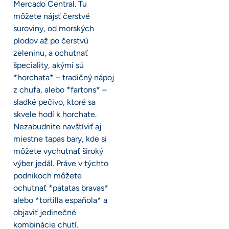
Mercado Central. Tu
môžete nájsť čerstvé
suroviny, od morských
plodov až po čerstvú
zeleninu, a ochutnať
špeciality, akými sú
*horchata* – tradičný nápoj
z chufa, alebo *fartons* –
sladké pečivo, ktoré sa
skvele hodí k horchate.
Nezabudnite navštíviť aj
miestne tapas bary, kde si
môžete vychutnať široký
výber jedál. Práve v týchto
podnikoch môžete
ochutnať *patatas bravas*
alebo *tortilla española* a
objaviť jedinečné
kombinácie chutí.