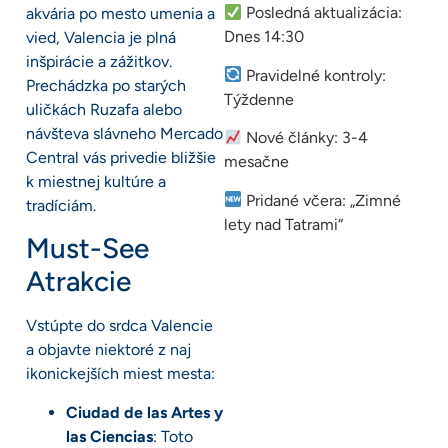
Posledná aktualizácia:
akvária po mesto umenia a
Dnes 14:30
vied, Valencia je plná
inšpirácie a zážitkov.
Pravidelné kontroly:
Prechádzka po starých
Týždenne
uličkách Ruzafa alebo
návšteva slávneho Mercado
Nové články: 3-4
Central vás privedie bližšie
mesačne
k miestnej kultúre a
Pridané včera: „Zimné
tradíciám.
lety nad Tatrami“
Must-See
Atrakcie
Vstúpte do srdca Valencie
a objavte niektoré z naj
ikonickejších miest mesta:
Ciudad de las Artes y
las Ciencias
: Toto