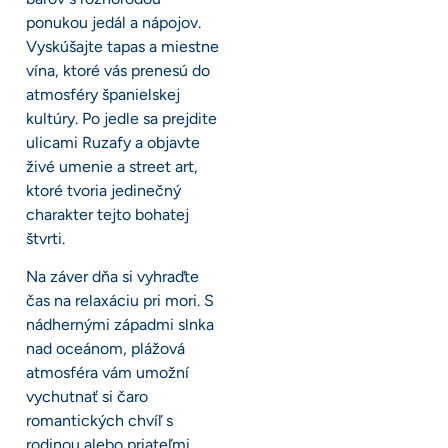
ponukou jedál a nápojov.
Vyskúšajte tapas a miestne
vína, ktoré vás prenesú do
atmosféry španielskej
kultúry. Po jedle sa prejdite
ulicami Ruzafy a objavte
živé umenie a street art,
ktoré tvoria jedinečný
charakter tejto bohatej
štvrti.
Na záver dňa si vyhraďte
čas na relaxáciu pri mori. S
nádhernými západmi slnka
nad oceánom, plážová
atmosféra vám umožní
vychutnať si čaro
romantických chvíľ s
rodinou alebo priateľmi.