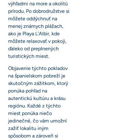
výhľadmi na more a okolitú
prírodu. Po dobrodružstve si
môžete oddýchnuť na
menej známych plážach,
ako je Playa L’Albir, kde
môžete relaxovať v pokoji,
ďaleko od preplnených
turistických miest.
Objavenie týchto pokladov
na španielskom pobreží je
skutočným zážitkom, ktorý
ponúka pohľad na
autentickú kultúru a krásu
regiónu. Každé z týchto
miest ponúka niečo
jedinečné, čo vám umožní
zažiť lokalitu iným
spôsobom a zároveň si