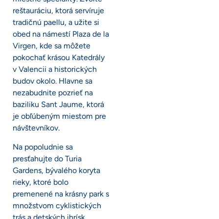
reštauráciu, ktorá servíruje
tradičnú paellu, a užite si
obed na námestí Plaza de la
Virgen, kde sa môžete
pokochať krásou Katedrály
v Valencii a historických
budov okolo. Hlavne sa
nezabudnite pozrieť na
baziliku Sant Jaume, ktorá
je obľúbeným miestom pre
návštevníkov.
Na popoludnie sa
presťahujte do Turia
Gardens, bývalého koryta
rieky, ktoré bolo
premenené na krásny park s
množstvom cyklistických
trás a detských ihrísk.