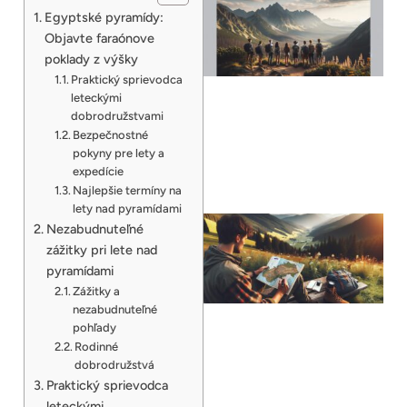
Egyptské pyramídy:
Objavte faraónove
poklady z výšky
Praktický sprievodca
leteckými
dobrodružstvami
Bezpečnostné
pokyny pre lety a
expedície
Najlepšie termíny na
lety nad pyramídami
Nezabudnuteľné
zážitky pri lete nad
pyramídami
Zážitky a
nezabudnuteľné
pohľady
Rodinné
dobrodružstvá
Praktický sprievodca
leteckými