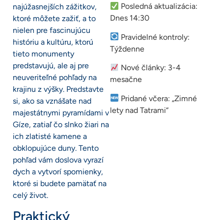
Posledná aktualizácia:
najúžasnejších zážitkov,
Dnes 14:30
ktoré môžete zažiť, a to
nielen pre fascinujúcu
Pravidelné kontroly:
históriu a kultúru, ktorú
Týždenne
tieto monumenty
predstavujú, ale aj pre
Nové články: 3-4
neuveriteľné pohľady na
mesačne
krajinu z výšky. Predstavte
Pridané včera: „Zimné
si, ako sa vznášate nad
lety nad Tatrami“
majestátnymi pyramídami v
Gíze, zatiaľ čo slnko žiari na
ich zlatisté kamene a
obklopujúce duny. Tento
pohľad vám doslova vyrazí
dych a vytvorí spomienky,
ktoré si budete pamätať na
celý život.
Praktický