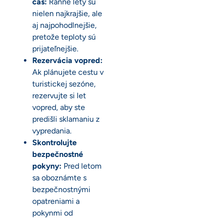
čas:
Ranné lety sú
nielen najkrajšie, ale
aj najpohodlnejšie,
pretože teploty sú
prijateľnejšie.
Rezervácia vopred:
Ak plánujete cestu v
turistickej sezóne,
rezervujte si let
vopred, aby ste
predišli sklamaniu z
vypredania.
Skontrolujte
bezpečnostné
pokyny:
Pred letom
sa oboznámte s
bezpečnostnými
opatreniami a
pokynmi od