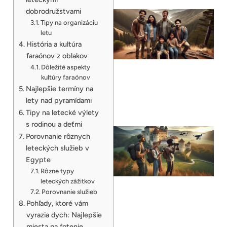
dobrodružstvami
Tipy na organizáciu
letu
História a kultúra
faraónov z oblakov
Dôležité aspekty
kultúry faraónov
Najlepšie termíny na
lety nad pyramídami
Tipy na letecké výlety
s rodinou a deťmi
Porovnanie rôznych
leteckých služieb v
Egypte
Rôzne typy
leteckých zážitkov
Porovnanie služieb
Pohľady, ktoré vám
vyrazia dych: Najlepšie
miesta na fotenie