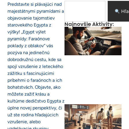
Predstavte si plávajúci nad
majestátnymi pyramídami a
Hľa
objavovanie tajomstiev
Najnovšie Aktivity:
starovekého Egypta z
výšky! „Egypt výlet
pyramídy: Faraónove
poklady z oblakov“ vás
pozýva na jedinečnú
dobrodružnú cestu, kde sa
spojí vzrušenie z leteckého
zážitku s fascinujúcimi
príbehmi o faraónoch a ich
bohatstvách. Objavte, ako
môžete zažiť krásu a
kultúrne dedičstvo Egypta z
úplne novej perspektívy, či
už ste rodina hľadajúcich
vzrušenie, alebo
vzdelávacie skupiny