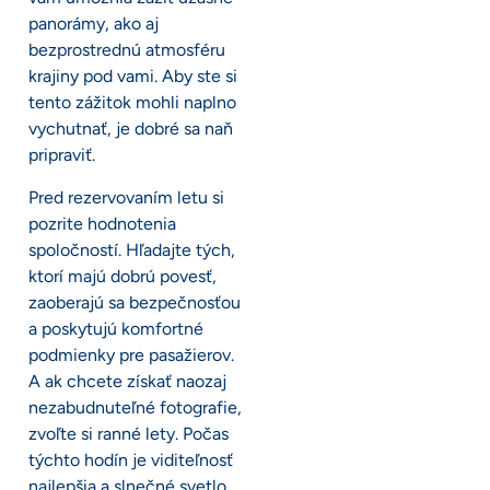
panorámy, ako aj
bezprostrednú atmosféru
krajiny pod vami. Aby ste si
tento zážitok mohli naplno
vychutnať, je dobré sa naň
pripraviť.
Pred rezervovaním letu si
pozrite hodnotenia
spoločností. Hľadajte tých,
ktorí majú dobrú povesť,
zaoberajú sa bezpečnosťou
a poskytujú komfortné
podmienky pre pasažierov.
A ak chcete získať naozaj
nezabudnuteľné fotografie,
zvoľte si ranné lety. Počas
týchto hodín je viditeľnosť
najlepšia a slnečné svetlo