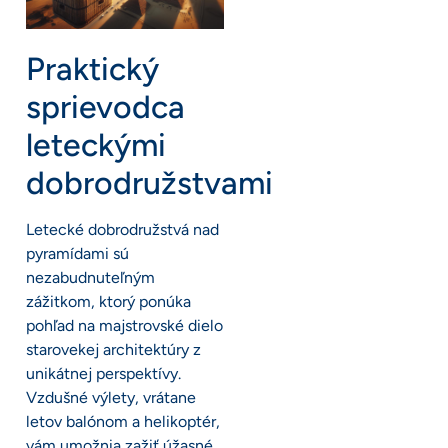
Praktický
sprievodca
leteckými
dobrodružstvami
Letecké dobrodružstvá nad
pyramídami sú
nezabudnuteľným
zážitkom, ktorý ponúka
pohľad na majstrovské dielo
starovekej architektúry z
unikátnej perspektívy.
Vzdušné výlety, vrátane
letov balónom a helikoptér,
vám umožnia zažiť úžasné