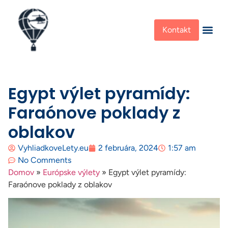
Kontakt
Egypt výlet pyramídy:
Faraónove poklady z
oblakov
VyhliadkoveLety.eu
2 februára, 2024
1:57 am
No Comments
Domov
»
Európske výlety
»
Egypt výlet pyramídy:
Faraónove poklady z oblakov