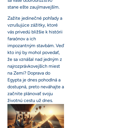
sa vaše dobrodružstvo
stane ešte zaujímavejším.
Zažite jedinečné pohľady a
vzrušujúce zážitky, ktoré
vás privedú bližšie k histórii
faraónov a ich
impozantným stavbám. Veď
kto iný by mohol povedať,
že sa vznášal nad jedným z
najrozprávkovejších miest
na Zemi? Doprava do
Egypta je dnes pohodlná a
dostupná, preto neváhajte a
začnite plánovať svoju
životnú cestu už dnes.