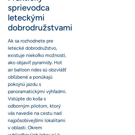
sprievodca
leteckými
dobrodružstvami
Ak sa rozhodnete pre
letecké dobrodružstvo,
existuje niekoľko možností,
ako objaviť pyramídy. Hot
air balloon rides sú obzvlášť
obľúbené a ponúkajú
pokojnú jazdu s
panoramatickými výhľadmi.
Vstúpte do koša s
odborným pilotom, ktorý
vás navedie na cestu nad
najpôsobivejšími lokalitami
v oblasti. Okrem
vyhliadkových letov sú k