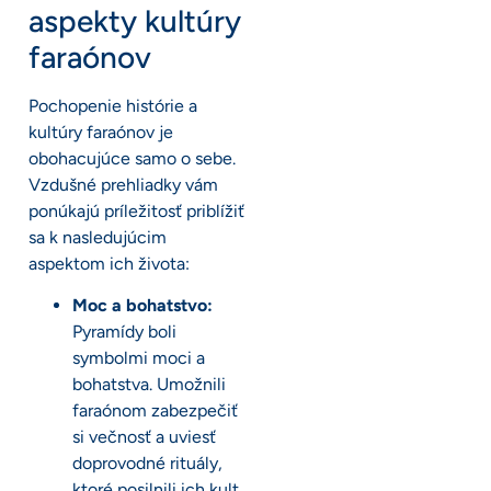
aspekty kultúry
faraónov
Pochopenie histórie a
kultúry faraónov je
obohacujúce samo o sebe.
Vzdušné prehliadky vám
ponúkajú príležitosť priblížiť
sa k nasledujúcim
aspektom ich života:
Moc a bohatstvo:
Pyramídy boli
symbolmi moci a
bohatstva. Umožnili
faraónom zabezpečiť
si večnosť a uviesť
doprovodné rituály,
ktoré posilnili ich kult.