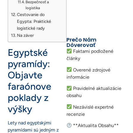
Bezpečnosť a
logistika
Cestovanie do
Egypta: Praktické
logistické rady
Na záver
Prečo Nám
Dôverovať
Egyptské
Faktami podložené
články
pyramídy:
Overené zdrojové
Objavte
informácie
faraónove
Pravidelné aktualizácie
poklady z
obsahu
výšky
Nezávislé expertné
recenzie
Lety nad egyptskými
**Aktualita Obsahu**
pyramídami sú jedným z