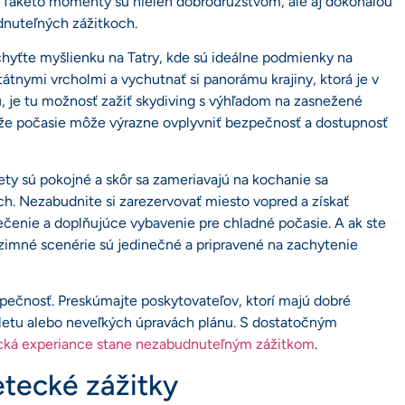
sy. Takéto momenty sú nielen dobrodružstvom, ale aj dokonalou
udnuteľných zážitkoch.
chyťte myšlienku na Tatry, kde sú ideálne podmienky na
átnymi vrcholmi a vychutnať si panorámu krajiny, ktorá je v
nu, je tu možnosť zažiť skydiving s výhľadom na zasnežené
ože počasie môže výrazne ovplyvniť bezpečnosť a dostupnosť
lety sú pokojné a skôr sa zameriavajú na kochanie sa
ích. Nezabudnite si zarezervovať miesto vopred a získať
čenie a doplňujúce vybavenie pre chladné počasie. A ak ste
– zimné scenérie sú jedinečné a pripravené na zachytenie
ečnosť. Preskúmajte poskytovateľov, ktorí majú dobré
 letu alebo neveľkých úpravách plánu. S dostatočným
ecká experiance stane nezabudnuteľným zážitkom
.
etecké zážitky