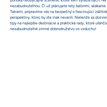
ponúka neobyčajné scenérie, ktoré vám vyrazia dych. Na 1
nezabudnuteľnou. Či už plánujete lety balonmi, skákanie 
Tatrami, pripravíme vás na bezpečný a fascinujúci zážitok. 
perspektívy, ktorú by ste inak neverili. Nielenže sa dozviet
tipy na najlepšie destinácie a praktické rady, ktoré uľahči
nezabudnuteľné zimné dobrodružstvo vo vzduchu!