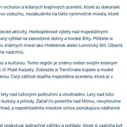
vrcholov a krásnych krajinných scenérií, ktoré sú dokonalé
y vo vzduchu, nezabudnite na tieto výnimočné miesta, ktoré
ecké aktivity. Helikoptérové výlety nad majestátnymi
ý výhľad na zasnežené doliny a horské štíty. Môžete si
tevu známych miest ako Hrebienok alebo Lomnický štít. Úžasná
ite nadchnú.
ou a kultúrou. Tento región je známy nielen svojím krásnym
c či Malé Karpaty. Zobrazte si Trenčínske kúpele a modré
érou. Celý zážitok dopĺňa majestátna scenéria, ktorá je v
 lety nad ružovými polkruhmi a vinohradmi. Lety nad túto
u kultúry a prírody. Zatiaľ čo preletíte nad Nitrou, nevyhnutne
ky hrad, a neprehliadnite miestne vinice ponúkajúce nádherné
 poskytuje jedinečné zážitky a pohľady, ktoré si zaslúžia byť