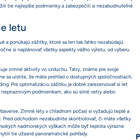
žili tie najlepšie podmienky a zabezpečili si nezabudnuteľné
e letu
é a ponúkajú zážitky, ktoré sa len tak ľahko nezabúdajú.
točne si naplánovať všetky aspekty vášho výletu, od výberu
ytuje zimné aktivity vo vzduchu. Tatry, známe pre svoje
ne sa uistite, že máte prehľad o dostupných spoločnostiach,
ing. Pre optimalizáciu zážitku je dobré zarezervovať si let
i nepriaznivým podmienkam, ako sú silné vetry alebo
vybavenie. Zimné lety v chladnom počasí si vyžadujú teplé a
i. Pred odchodom nezabudnite skontrolovať, či máte všetky
 vysokých nadmorských výškach môže byť teplota výrazne
hytili tie úžasné panoramatické pohľady.
P