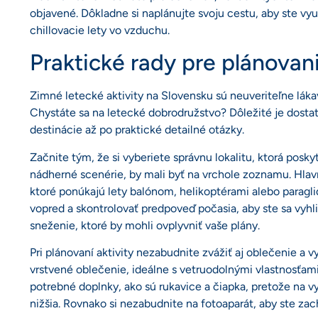
objavené. Dôkladne si naplánujte svoju cestu, aby ste vyu
chillovacie lety vo vzduchu.
Praktické rady pre plánovani
Zimné letecké aktivity na Slovensku sú neuveriteľne lákav
Chystáte sa na letecké dobrodružstvo? Dôležité je dosta
destinácie až po praktické detailné otázky.
Začnite tým, že si vyberiete správnu lokalitu, ktorá posk
nádherné scenérie, by mali byť na vrchole zoznamu. Hlav
ktoré ponúkajú lety balónom, helikoptérami alebo paraglid
vopred a skontrolovať predpoveď počasia, aby ste sa vyhl
sneženie, ktoré by mohli ovplyvniť vaše plány.
Pri plánovaní aktivity nezabudnite zvážiť aj oblečenie a 
vrstvené oblečenie, ideálne s vetruodolnými vlastnosťam
potrebné doplnky, ako sú rukavice a čiapka, pretože na
nižšia. Rovnako si nezabudnite na fotoaparát, aby ste zac