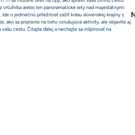
7.11 sa môžete tešiť na tipy, ako spraviť vašu zimnú cestu
z vrtuľníka alebo len panoramatické lety nad majestátnymi
N
Ide o jedinečnú príležitosť zažiť krásu slovenskej krajiny z
e, ako sa pripravte na tieto vzrušujúce aktivity, ale objavíte aj
a vašu cestu. Čítajte ďalej a nechajte sa inšpirovať na