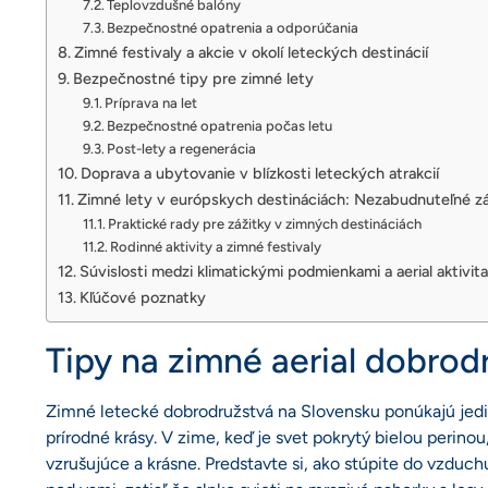
Teplovzdušné balóny
Bezpečnostné opatrenia a odporúčania
Zimné festivaly a akcie v okolí leteckých destinácií
Bezpečnostné tipy pre zimné lety
Príprava na let
Bezpečnostné opatrenia počas letu
Post-lety a regenerácia
Doprava a ubytovanie v blízkosti leteckých atrakcií
Zimné lety v európskych destináciách: Nezabudnuteľné zá
Praktické rady pre zážitky v zimných destináciách
Rodinné aktivity a zimné festivaly
Súvislosti medzi klimatickými podmienkami a aerial aktivit
Kľúčové poznatky
Tipy na zimné aerial dobrod
Zimné letecké dobrodružstvá na Slovensku ponúkajú jedi
prírodné krásy. V zime, keď je svet pokrytý bielou perinou
vzrušujúce a krásne. Predstavte si, ako stúpite do vzduchu