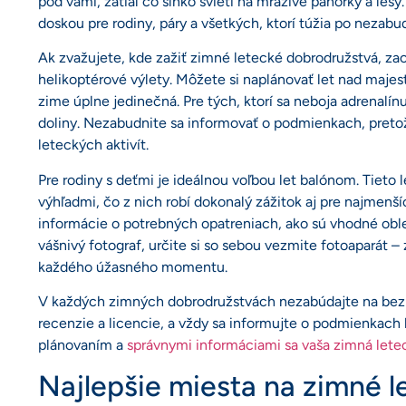
pod vami, zatiaľ čo slnko svieti na mrazivé pahorky a le
doskou pre rodiny, páry a všetkých, ktorí túžia po nezab
Ak zvažujete, kde zažiť zimné letecké dobrodružstvá, za
helikoptérové výlety. Môžete si naplánovať let nad majest
zime úplne jedinečná. Pre tých, ktorí sa neboja adrenalí
doliny. Nezabudnite sa informovať o podmienkach, pret
leteckých aktivít.
Pre rodiny s deťmi je ideálnou voľbou let balónom. Tieto 
výhľadmi, čo z nich robí dokonalý zážitok aj pre najmenš
informácie o potrebných opatreniach, ako sú vhodné oble
vášnivý fotograf, určite si so sebou vezmite fotoaparát 
každého úžasného momentu.
V každých zimných dobrodružstvách nezabúdajte na bezp
recenzie a licencie, a vždy sa informujte o podmienkach
plánovaním a
správnymi informáciami sa vaša zimná let
Najlepšie miesta na zimné l