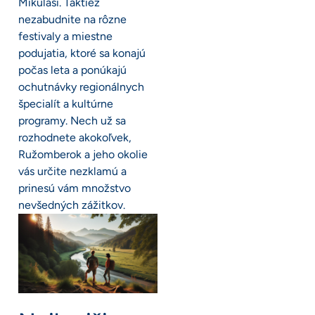
Mikuláši. Taktiež
nezabudnite na rôzne
festivaly a miestne
podujatia, ktoré sa konajú
počas leta a ponúkajú
ochutnávky regionálnych
špecialít a kultúrne
programy. Nech už sa
rozhodnete akokoľvek,
Ružomberok a jeho okolie
vás určite nezklamú a
prinesú vám množstvo
nevšedných zážitkov.