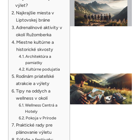
výlet?
Najkrajšie miesta v
Liptovskej bráne
Adrenalínové aktivity v
okolí Ružomberka
Miestne kultúrne a
historické skvosty
Architektúra a
pamiatky
Kultúrne podujatia
Rodinám priateľské
atrakcie a výlety
Tipy na oddych a
wellness v okolí
Wellness Centrá a
Hotely
Pokoja v Prírode
Praktické rady pre
plánovanie výletu
Súťaže a festivaly: