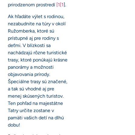
prirodzenom prostredí
[1[1
].
Ak hľadáte výlet s rodinou,
nezabudnite na túry v okolí
Ružomberka, ktoré sú
prístupné aj pre rodiny s
deťmi. V blízkosti sa
nachádzajú rôzne turistické
trasy, ktoré ponúkajú krásne
panorámy a možnosti
objavovania prírody.
Špeciálne trasy sú značené,
a tak sú vhodné aj pre
menej skúsených turistov.
Ten pohľad na majestátne
Tatry určite zostane v
pamäti vašich detí na dlhú
dobu!