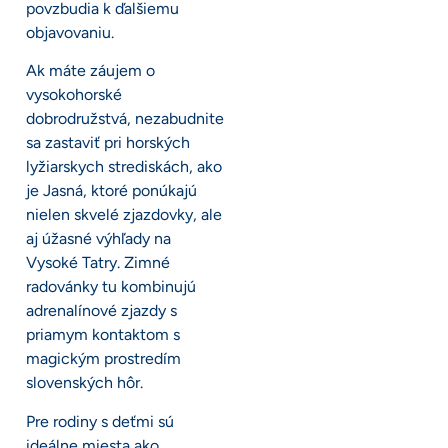
povzbudia k ďalšiemu
objavovaniu.
Ak máte záujem o
vysokohorské
dobrodružstvá, nezabudnite
sa zastaviť pri horských
lyžiarskych strediskách, ako
je Jasná, ktoré ponúkajú
nielen skvelé zjazdovky, ale
aj úžasné výhľady na
Vysoké Tatry. Zimné
radovánky tu kombinujú
adrenalínové zjazdy s
priamym kontaktom s
magickým prostredím
slovenských hôr.
Pre rodiny s deťmi sú
ideálne miesta ako