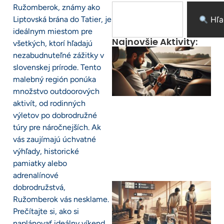
Ružomberok, známy ako
Liptovská brána do Tatier, je
Hľa
ideálnym miestom pre
Najnovšie Aktivity:
všetkých, ktorí hľadajú
nezabudnuteľné zážitky v
slovenskej prírode. Tento
malebný región ponúka
množstvo outdoorových
aktivít, od rodinných
výletov po dobrodružné
túry pre náročnejších. Ak
vás zaujímajú úchvatné
výhľady, historické
pamiatky alebo
adrenalínové
dobrodružstvá,
Ružomberok vás nesklame.
Prečítajte si, ako si
naplánovať ideálny víkend