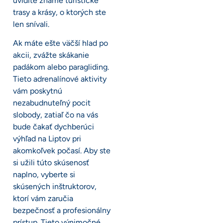
uvidíte známe turistické
trasy a krásy, o ktorých ste
len snívali.
Ak máte ešte väčší hlad po
akcii, zvážte skákanie
padákom alebo paragliding.
Tieto adrenalínové aktivity
vám poskytnú
nezabudnuteľný pocit
slobody, zatiaľ čo na vás
bude čakať dychberúci
výhľad na Liptov pri
akomkoľvek počasí. Aby ste
si užili túto skúsenosť
naplno, vyberte si
skúsených inštruktorov,
ktorí vám zaručia
bezpečnosť a profesionálny
prístup. Tieto výnimočné