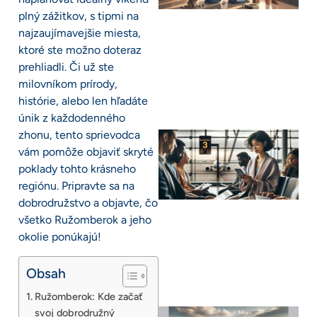
plný zážitkov, s tipmi na
najzaujímavejšie miesta,
ktoré ste možno doteraz
prehliadli. Či už ste
milovníkom prírody,
histórie, alebo len hľadáte
únik z každodenného
zhonu, tento sprievodca
vám pomôže objaviť skryté
poklady tohto krásneho
regiónu. Pripravte sa na
dobrodružstvo a objavte, čo
všetko Ružomberok a jeho
okolie ponúkajú!
Obsah
Ružomberok: Kde začať
svoj dobrodružný