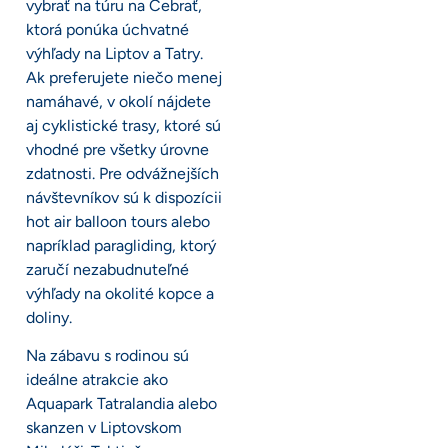
vybrať na túru na Čebrať,
ktorá ponúka úchvatné
výhľady na Liptov a Tatry.
Ak preferujete niečo menej
namáhavé, v okolí nájdete
aj cyklistické trasy, ktoré sú
vhodné pre všetky úrovne
zdatnosti. Pre odvážnejších
návštevníkov sú k dispozícii
hot air balloon tours alebo
napríklad paragliding, ktorý
zaručí nezabudnuteľné
výhľady na okolité kopce a
doliny.
Na zábavu s rodinou sú
ideálne atrakcie ako
Aquapark Tatralandia alebo
skanzen v Liptovskom