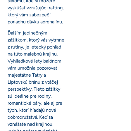
slalomu, kde si môžete
vyskúšať vzrušujúci rafting,
ktorý vám zabezpečí
poriadnu dávku adrenalínu.
Ďalším jedinečným
zážitkom, ktorý vás vytrhne
z rutiny, je letecký pohľad
na túto malebnú krajinu.
Vyhliadkové lety balónom
vám umožnia pozorovať
majestátne Tatry a
Liptovskú bránu z vtáčej
perspektívy. Tieto zážitky
sú ideálne pre rodiny,
romantické páry, ale aj pre
tých, ktorí hľadajú nové
dobrodružstvá. Keď sa
vznášate nad krajinou,