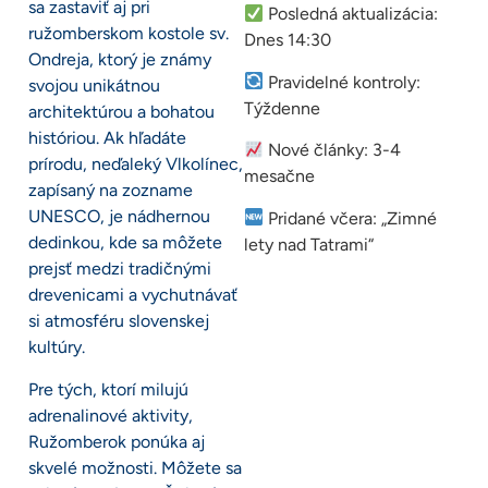
sa zastaviť aj pri
Posledná aktualizácia:
ružomberskom kostole sv.
Dnes 14:30
Ondreja, ktorý je známy
Pravidelné kontroly:
svojou unikátnou
Týždenne
architektúrou a bohatou
históriou. Ak hľadáte
Nové články: 3-4
prírodu, neďaleký Vlkolínec,
mesačne
zapísaný na zozname
UNESCO, je nádhernou
Pridané včera: „Zimné
dedinkou, kde sa môžete
lety nad Tatrami“
prejsť medzi tradičnými
drevenicami a vychutnávať
si atmosféru slovenskej
kultúry.
Pre tých, ktorí milujú
adrenalinové aktivity,
Ružomberok ponúka aj
skvelé možnosti. Môžete sa