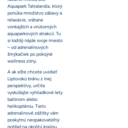
Aquapark Tatralandia, ktorý
ponúka množstvo zábavy a
relaxácie, vrátane
vonkajších a vnútorných
aquaparkových atrakcií. Tu
si každý nájde svoje miesto
– od adrenalínových
šmýkačiek po pokojné
wellness zóny.
A ak ešte chcete uvidieť
Liptovskú bránu z inej
perspektívy, určite
vyskúšajte vyhliadkové lety
balónom alebo
helikoptérou. Tieto
adrenalinové zážitky vám
poskytnú neopakovateľný
pohľad na okolitú krajinu,