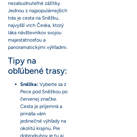
nezabudnuteľné zážitky.
Jednou z najpopulárnejších
trás je cesta na Sněžku,
najvyšší vrch Česka, ktorý
láka návštevníkov svojou
majestátnosťou a
panoramatickými výhľadmi.
Tipy na
obľúbené trasy:
Sněžka:
Vyberte sa z
Pece pod Sněžkou po
červenej značke.
Cesta je príjemná a
prináša vám
jedinečné výhľady na
okolitú krajinu. Pre
dobrodruhov je tu aj