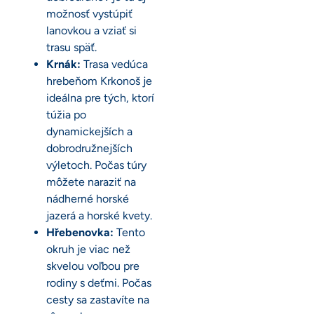
možnosť vystúpiť
lanovkou a vziať si
trasu späť.
Krnák:
Trasa vedúca
hrebeňom Krkonoš je
ideálna pre tých, ktorí
túžia po
dynamickejších a
dobrodružnejších
výletoch. Počas túry
môžete naraziť na
nádherné horské
jazerá a horské kvety.
Hřebenovka:
Tento
okruh je viac než
skvelou voľbou pre
rodiny s deťmi. Počas
cesty sa zastavíte na