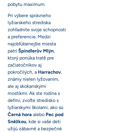
pobytu maximum.
Pri výbere správneho
lyžiarskeho strediska
zohľadnite svoje schopnosti
a preferencie. Medzi
najobľúbenejšie miesta
patrí
Špindlerův Mlýn
,
ktorý ponúka tratě pre
začiatočníkov aj
pokročilých, a
Harrachov
,
známy nielen lyžovaním,
ale aj skokanskými
mostíkmi. Ak ste rodina s
deťmi, zvoľte stredisko s
lyžiarskymi školami, ako sú
Černá hora
alebo
Pec pod
Sněžkou
, kde si vaše deti
užijú zábavné a bezpečné