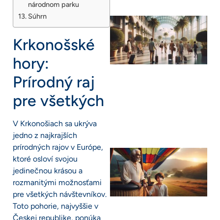
národnom parku
Súhrn
Krkonošské
hory:
Prírodný raj
pre všetkých
V Krkonošiach sa ukrýva
jedno z najkrajších
prírodných rajov v Európe,
ktoré osloví svojou
jedinečnou krásou a
rozmanitými možnosťami
pre všetkých návštevníkov.
Toto pohorie, najvyššie v
Českej republike, ponúka