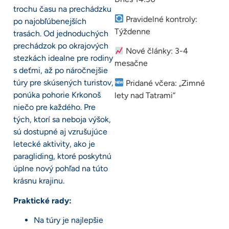
trochu času na prechádzku
Pravidelné kontroly:
po najobľúbenejších
Týždenne
trasách. Od jednoduchých
prechádzok po okrajových
Nové články: 3-4
stezkách idealne pre rodiny
mesačne
s deťmi, až po náročnejšie
túry pre skúsených turistov,
Pridané včera: „Zimné
ponúka pohorie Krkonoš
lety nad Tatrami“
niečo pre každého. Pre
tých, ktorí sa neboja výšok,
sú dostupné aj vzrušujúce
letecké aktivity, ako je
paragliding, ktoré poskytnú
úplne nový pohľad na túto
krásnu krajinu.
Praktické rady:
Na túry je najlepšie