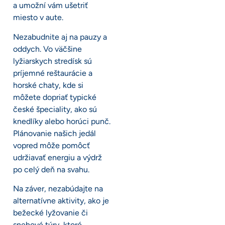
a umožní vám ušetriť
miesto v aute.
Nezabudnite aj na pauzy a
oddych. Vo väčšine
lyžiarskych stredísk sú
príjemné reštaurácie a
horské chaty, kde si
môžete dopriať typické
české špeciality, ako sú
knedlíky alebo horúci punč.
Plánovanie našich jedál
vopred môže pomôcť
udržiavať energiu a výdrž
po celý deň na svahu.
Na záver, nezabúdajte na
alternatívne aktivity, ako je
bežecké lyžovanie či
snehové túry, ktoré