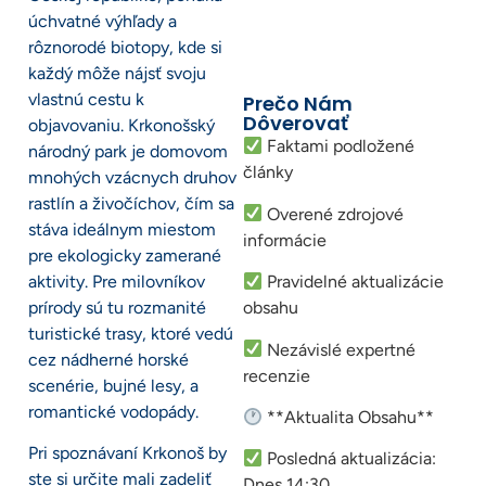
úchvatné výhľady a
rôznorodé biotopy, kde si
každý môže nájsť svoju
vlastnú cestu k
Prečo Nám
Dôverovať
objavovaniu. Krkonošský
Faktami podložené
národný park je domovom
články
mnohých vzácnych druhov
rastlín a živočíchov, čím sa
Overené zdrojové
stáva ideálnym miestom
informácie
pre ekologicky zamerané
aktivity. Pre milovníkov
Pravidelné aktualizácie
prírody sú tu rozmanité
obsahu
turistické trasy, ktoré vedú
Nezávislé expertné
cez nádherné horské
recenzie
scenérie, bujné lesy, a
romantické vodopády.
**Aktualita Obsahu**
Pri spoznávaní Krkonoš by
Posledná aktualizácia:
ste si určite mali zadeliť
Dnes 14:30