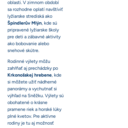
oblasti. V zimnom období
sa rozhodne oplatí navštíviť
lyžiarske strediská ako
Špindlerův Mlýn
, kde sú
pripravené lyžiarske školy
pre deti a zábavné aktivity
ako bobovanie alebo
snehové skútre.
Rodinné výlety môžu
zahŕňať aj prechádzky po
Krkonošskej hrebene
, kde
si môžete užiť nádherné
panorámy a vychutnať si
výhľad na Sněžku. Výlety sú
obohatené o krásne
pramene riek a horské lúky
plné kvetov. Pre aktívne
rodiny je tu aj možnosť