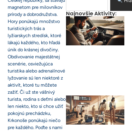
Českej republiky, sa stávajú
Hľa
magnetom pre milovníkov
Najnovšie Aktivity:
prírody a dobrodružstva.
Hory ponúkajú množstvo
turistických trás a
lyžiarskych stredísk, ktoré
lákajú každého, kto hľadá
únik do krásnej divočiny.
Obdivovanie majestátnej
scenérie, osviežujúca
turistika alebo adrenalínové
lyžovanie sú len niektoré z
aktivít, ktoré tu môžete
zažiť. Či už ste vášnivý
turista, rodina s deťmi alebo
len niekto, kto si chce užiť
pokojnú prechádzku,
Krkonoše ponúkajú niečo
pre každého. Poďte s nami