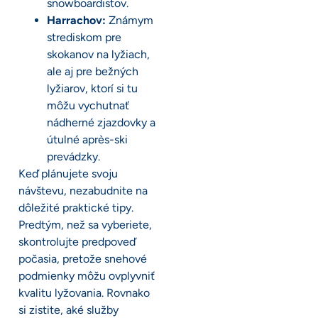
snowboardistov.
Harrachov:
Známym
strediskom pre
skokanov na lyžiach,
ale aj pre bežných
lyžiarov, ktorí si tu
môžu vychutnať
nádherné zjazdovky a
útulné après-ski
prevádzky.
Keď plánujete svoju
návštevu, nezabudnite na
dôležité praktické tipy.
Predtým, než sa vyberiete,
skontrolujte predpoveď
počasia, pretože snehové
podmienky môžu ovplyvniť
kvalitu lyžovania. Rovnako
si zistite, aké služby