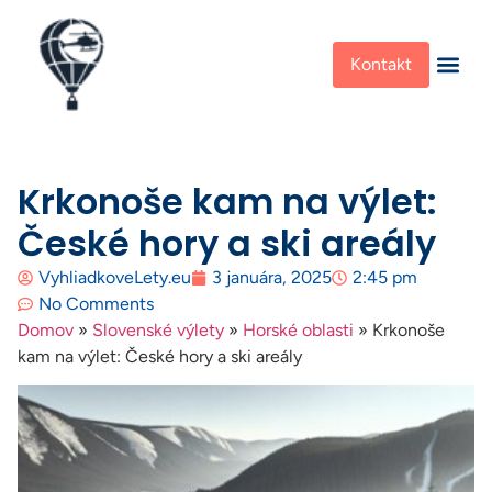
Kontakt
Krkonoše kam na výlet:
České hory a ski areály
VyhliadkoveLety.eu
3 januára, 2025
2:45 pm
No Comments
Domov
»
Slovenské výlety
»
Horské oblasti
»
Krkonoše
kam na výlet: České hory a ski areály