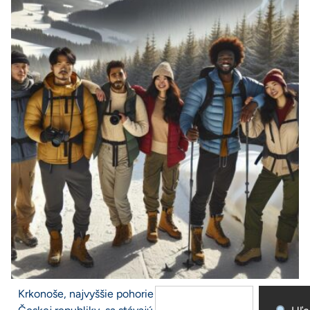
Krkonoše, najvyššie pohorie