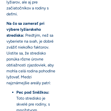
lyžiarov, ale aj pre
začiatočníkov a rodiny s
deťmi.
Na čo sa zamerať pri
výbere lyžiarskeho
strediska:
Predtým, než sa
vyberiete na svah, je dobré
zvážiť niekoľko faktorov.
Uistite sa, že stredisko
ponúka rôzne úrovne
obtiažnosti zjazdoviek, aby
mohla celá rodina pohodlne
lyžovať. Medzi
najznámejšie areály patrí:
Pec pod Sněžkou:
Toto stredisko je
skvelé pre rodiny, s
množstvom