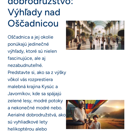
dobrodružstvo:
Výhľady nad
Oščadnicou
Oščadnica a jej okolie
ponúkajú jedinečné
výhľady, ktoré sú nielen
fascinujúce, ale aj
nezabudnuteľné.
Predstavte si, ako sa z výšky
vôkol vás rozprestiera
malebná krajina Kysúc a
Javorníkov, kde sa spájajú
zelené lesy, modré potoky
a nekonečné modré nebo.
Aerialné dobrodružstvá, ako
sú vyhliadkové lety
helikoptérou alebo