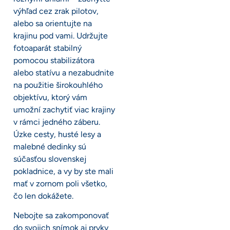
výhľad cez zrak pilotov,
alebo sa orientujte na
krajinu pod vami. Udržujte
fotoaparát stabilný
pomocou stabilizátora
alebo statívu a nezabudnite
na použitie širokouhlého
objektívu, ktorý vám
umožní zachytiť viac krajiny
v rámci jedného záberu.
Úzke cesty, husté lesy a
malebné dedinky sú
súčasťou slovenskej
pokladnice, a vy by ste mali
mať v zornom poli všetko,
čo len dokážete.
Nebojte sa zakomponovať
do svojich snímok aj prvky