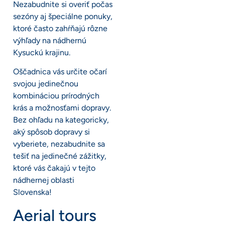
Nezabudnite si overiť počas
sezóny aj špeciálne ponuky,
ktoré často zahŕňajú rôzne
výhľady na nádhernú
Kysuckú krajinu.
Oščadnica vás určite očarí
svojou jedinečnou
kombináciou prírodných
krás a možnosťami dopravy.
Bez ohľadu na kategoricky,
aký spôsob dopravy si
vyberiete, nezabudnite sa
tešiť na jedinečné zážitky,
ktoré vás čakajú v tejto
nádhernej oblasti
Slovenska!
Aerial tours