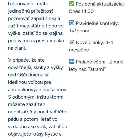
balónovanie, máte
Posledná aktualizácia:
jedinečnú príležitosť
Dnes 14:30
pozorovať západ slnka a
Pravidelné kontroly:
zažiť majestátne ticho vo
Týždenne
výške, zatiaľ čo sa krajina
pod vami rozprestiera ako
Nové články: 3-4
na dlani.
mesačne
V prípade, že ste
Pridané včera: „Zimné
odvážnejší, skoky z výšky
lety nad Tatrami“
nad Oščadnicou sú
ideálnou voľbou pre
adrenalínových nadšencov.
S odbornými inštruktormi
môžete zažiť ten
neopísateľný pocit voľného
pádu a potom lietať vo
vzduchu ako vták, zatiaľ čo
objavujete krásy Kysúc a