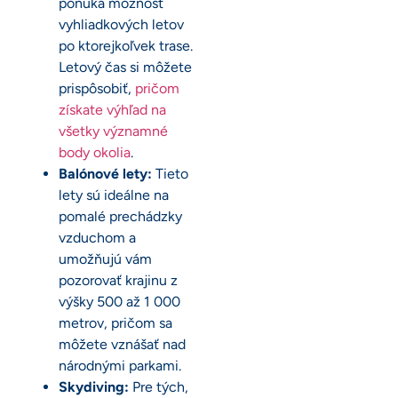
ponúka možnosť
vyhliadkových letov
po ktorejkoľvek trase.
Letový čas si môžete
prispôsobiť,
pričom
získate výhľad na
všetky významné
body okolia
.
Balónové lety:
Tieto
lety sú ideálne na
pomalé prechádzky
vzduchom a
umožňujú vám
pozorovať krajinu z
výšky 500 až 1 000
metrov, pričom sa
môžete vznášať nad
národnými parkami.
Skydiving:
Pre tých,