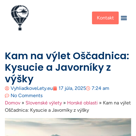
Kontakt
Kam na výlet Oščadnica:
Kysucie a Javorníky z
výšky
VyhliadkoveLety.eu
17 júla, 2025
7:24 am
No Comments
Domov
»
Slovenské výlety
»
Horské oblasti
»
Kam na výlet
Oščadnica: Kysucie a Javorníky z výšky