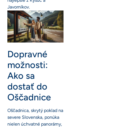
najlepšie z Kysúc a
Javorníkov.
Dopravné
možnosti:
Ako sa
dostať do
Oščadnice
Oščadnica, skrytý poklad na
severe Slovenska, ponúka
nielen úchvatné panorámy,