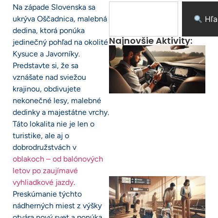
Na západe Slovenska sa
ukrýva Oščadnica, malebná
Hľa
dedina, ktorá ponúka
Najnovšie Aktivity:
jedinečný pohľad na okolité
Kysuce a Javorníky.
Predstavte si, že sa
vznášate nad sviežou
krajinou, obdivujete
nekonečné lesy, malebné
dedinky a majestátne vrchy.
Táto lokalita nie je len o
turistike, ale aj o
dobrodružstvách v
oblakoch – od balónových
letov po zaujímavé
vyhliadkové jazdy
.
Preskúmanie týchto
nádherných miest z výšky
otvára nový svet a ponúka