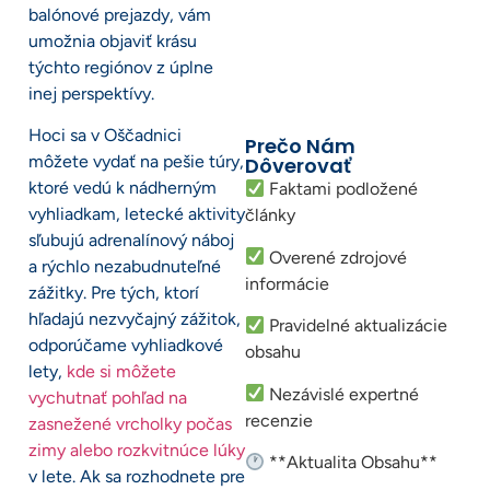
balónové prejazdy, vám
umožnia objaviť krásu
týchto regiónov z úplne
inej perspektívy.
Hoci sa v Oščadnici
Prečo Nám
môžete vydať na pešie túry,
Dôverovať
ktoré vedú k nádherným
Faktami podložené
vyhliadkam, letecké aktivity
články
sľubujú adrenalínový náboj
Overené zdrojové
a rýchlo nezabudnuteľné
informácie
zážitky. Pre tých, ktorí
hľadajú nezvyčajný zážitok,
Pravidelné aktualizácie
odporúčame vyhliadkové
obsahu
lety,
kde si môžete
Nezávislé expertné
vychutnať pohľad na
recenzie
zasnežené vrcholky počas
zimy alebo rozkvitnúce lúky
**Aktualita Obsahu**
v lete. Ak sa rozhodnete pre