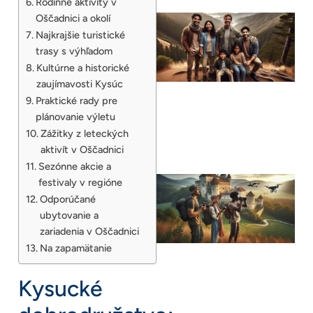
Rodinné aktivity v
Oščadnici a okolí
Najkrajšie turistické
trasy s výhľadom
Kultúrne a historické
zaujímavosti Kysúc
Praktické rady pre
plánovanie výletu
Zážitky z leteckých
aktivít v Oščadnici
Sezónne akcie a
festivaly v regióne
Odporúčané
ubytovanie a
zariadenia v Oščadnici
Na zapamätanie
Kysucké