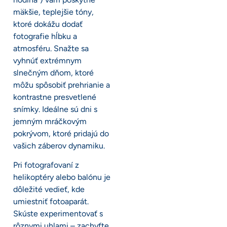
mäkšie, teplejšie tóny,
ktoré dokážu dodať
fotografie hĺbku a
atmosféru. Snažte sa
vyhnúť extrémnym
slnečným dňom, ktoré
môžu spôsobiť prehrianie a
kontrastne presvetlené
snímky. Ideálne sú dni s
jemným mráčkovým
pokrývom, ktoré pridajú do
vašich záberov dynamiku.
Pri fotografovaní z
helikoptéry alebo balónu je
dôležité vedieť, kde
umiestniť fotoaparát.
Skúste experimentovať s
rôznymi uhlami – zachyťte