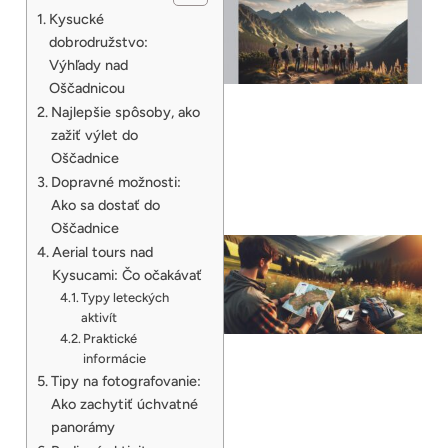
Kysucké
dobrodružstvo:
Výhľady nad
Oščadnicou
Najlepšie spôsoby, ako
zažiť výlet do
Oščadnice
Dopravné možnosti:
Ako sa dostať do
Oščadnice
Aerial tours nad
Kysucami: Čo očakávať
Typy leteckých
aktivít
Praktické
informácie
Tipy na fotografovanie:
Ako zachytiť úchvatné
panorámy