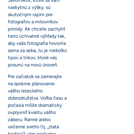
Javorníkov, ktoré sa vám
naskytnú z výšky, sú
skutočným rajom pre
fotografov a milovníkov
prírody. Ak chcete zachytiť
tieto úchvatné výhľady tak,
aby vaša fotografia hovorila
sama za seba, tu je niekoľko
tipov a trikov, ktoré vás
posunú na novú úroveň.
Pre začiatok sa zamerajte
na správne plánovanie
vášho leteckého
dobrodružstva. Voľba času a
počasia môže dramaticky
ovplyvniť kvalitu vášho
záberu. Ranné alebo
večerné svetlo (tj. „zlatá
hodina“) vám poskytne