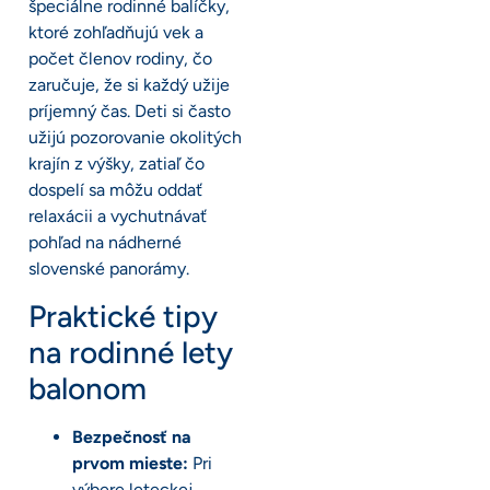
špeciálne rodinné balíčky,
ktoré zohľadňujú vek a
počet členov rodiny, čo
zaručuje, že si každý užije
príjemný čas. Deti si často
užijú pozorovanie okolitých
krajín z výšky, zatiaľ čo
dospelí sa môžu oddať
relaxácii a vychutnávať
pohľad na nádherné
slovenské panorámy.
Praktické tipy
na rodinné lety
balonom
Bezpečnosť na
prvom mieste:
Pri
výbere leteckej