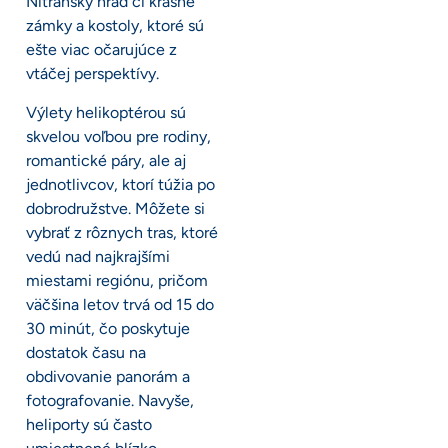
Nitranský hrad či krásne
zámky a kostoly, ktoré sú
ešte viac očarujúce z
vtáčej perspektívy.
Výlety helikoptérou sú
skvelou voľbou pre rodiny,
romantické páry, ale aj
jednotlivcov, ktorí túžia po
dobrodružstve. Môžete si
vybrať z rôznych tras, ktoré
vedú nad najkrajšími
miestami regiónu, pričom
väčšina letov trvá od 15 do
30 minút, čo poskytuje
dostatok času na
obdivovanie panorám a
fotografovanie. Navyše,
heliporty sú často