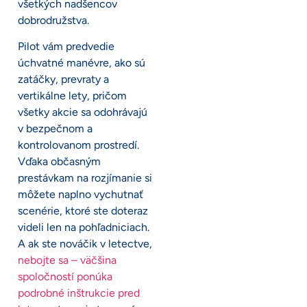
všetkých nadšencov
dobrodružstva.
Pilot vám predvedie
úchvatné manévre, ako sú
zatáčky, prevraty a
vertikálne lety, pričom
všetky akcie sa odohrávajú
v bezpečnom a
kontrolovanom prostredí.
Vďaka občasným
prestávkam na rozjímanie si
môžete naplno vychutnať
scenérie, ktoré ste doteraz
videli len na pohľadniciach.
A ak ste nováčik v letectve,
nebojte sa – väčšina
spoločností ponúka
podrobné inštrukcie pred