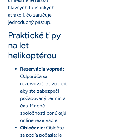
umiestnené blízko
hlavných turistických
atrakcií, čo zaručuje
jednoduchý prístup.
Praktické tipy
na let
helikoptérou
Rezervácia vopred:
Odporúča sa
rezervovať let vopred,
aby ste zabezpečili
požadovaný termín a
čas. Mnohé
spoločnosti ponúkajú
online rezervácie.
Oblečenie:
Oblečte
sa podľa počasia; je