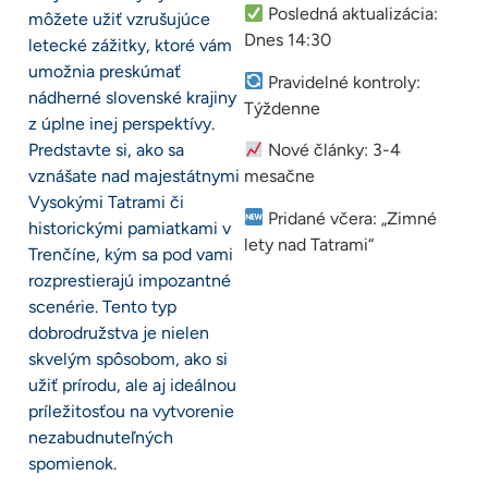
Posledná aktualizácia:
môžete užiť vzrušujúce
Dnes 14:30
letecké zážitky, ktoré vám
umožnia preskúmať
Pravidelné kontroly:
nádherné slovenské krajiny
Týždenne
z úplne inej perspektívy.
Predstavte si, ako sa
Nové články: 3-4
vznášate nad majestátnymi
mesačne
Vysokými Tatrami či
Pridané včera: „Zimné
historickými pamiatkami v
lety nad Tatrami“
Trenčíne, kým sa pod vami
rozprestierajú impozantné
scenérie. Tento typ
dobrodružstva je nielen
skvelým spôsobom, ako si
užiť prírodu, ale aj ideálnou
príležitosťou na vytvorenie
nezabudnuteľných
spomienok.