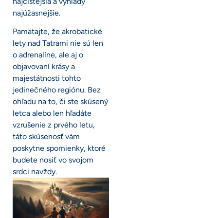
najčistejšia a výhľady
najúžasnejšie.
Pamätajte, že akrobatické
lety nad Tatrami nie sú len
o adrenalíne, ale aj o
objavovaní krásy a
majestátnosti tohto
jedinečného regiónu. Bez
ohľadu na to, či ste skúsený
letca alebo len hľadáte
vzrušenie z prvého letu,
táto skúsenosť vám
poskytne spomienky, ktoré
budete nosiť vo svojom
srdci navždy.