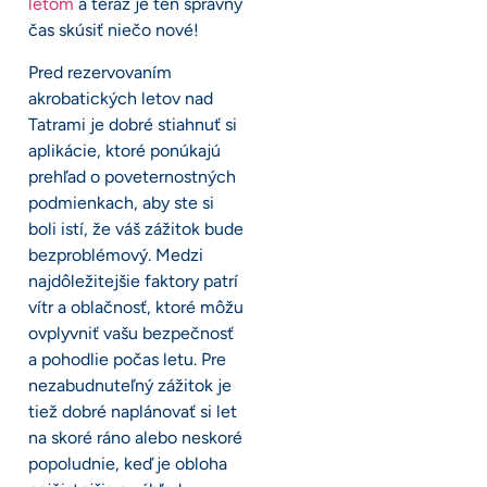
letom
a teraz je ten správny
čas skúsiť niečo nové!
Pred rezervovaním
akrobatických letov nad
Tatrami je dobré stiahnuť si
aplikácie, ktoré ponúkajú
prehľad o poveternostných
podmienkach, aby ste si
boli istí, že váš zážitok bude
bezproblémový. Medzi
najdôležitejšie faktory patrí
vítr a oblačnosť, ktoré môžu
ovplyvniť vašu bezpečnosť
a pohodlie počas letu. Pre
nezabudnuteľný zážitok je
tiež dobré naplánovať si let
na skoré ráno alebo neskoré
popoludnie, keď je obloha