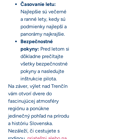
Časovanie letu:
Najlepšie sú večerné
a ranné lety, kedy sú
podmienky najlepší a
panorámy najkrajšie.
Bezpečnostné
pokyny:
Pred letom si
dôkladne prečítajte
všetky bezpečnostné
pokyny a nasledujte
inštrukcie pilota.
Na záver, výlet nad Trenčín
vám otvorí dvere do
fascinujúcej atmosféry
regiónu a ponúkne
jedinečný pohľad na prírodu
a históriu Slovenska.
Nezáleží, či cestujete s
rodinou,
priateľmi alebo na