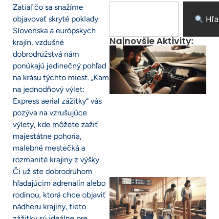
Zatiaľ čo sa snažíme
objavovať skryté poklady
Hľa
Slovenska a európskych
Najnovšie Aktivity:
krajín, vzdušné
dobrodružstvá nám
ponúkajú jedinečný pohľad
na krásu týchto miest. „Kam
na jednodňový výlet:
Express aerial zážitky“ vás
pozýva na vzrušujúce
výlety, kde môžete zažiť
majestátne pohoria,
malebné mestečká a
rozmanité krajiny z výšky.
Či už ste dobrodruhom
hľadajúcim adrenalín alebo
rodinou, ktorá chce objaviť
nádheru krajiny, tieto
zážitky sú ideálne pre