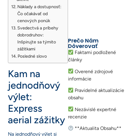
Náklady a dostupnosť:
Čo očakávať od
cenových ponúk
Svedectvá a príbehy
dobrodruhov:
Prečo Nám
Inšpirujte sa týmito
Dôverovať
zážitkami
Faktami podložené
Posledné slovo
články
Kam na
Overené zdrojové
informácie
jednodňový
Pravidelné aktualizácie
výlet:
obsahu
Express
Nezávislé expertné
recenzie
aerial zážitky
**Aktualita Obsahu**
Na jednodňový výlet si