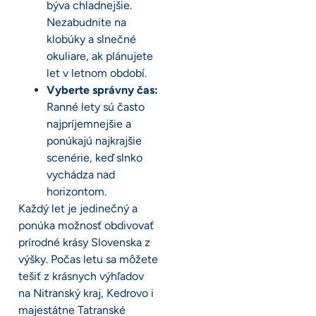
býva chladnejšie.
Nezabudnite na
klobúky a slnečné
okuliare, ak plánujete
let v letnom období.
Vyberte správny čas:
Ranné lety sú často
najpríjemnejšie a
ponúkajú najkrajšie
scenérie, keď slnko
vychádza nad
horizontom.
Každý let je jedinečný a
ponúka možnosť obdivovať
prírodné krásy Slovenska z
výšky. Počas letu sa môžete
tešiť z krásnych výhľadov
na Nitranský kraj, Kedrovo i
majestátne Tatranské