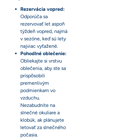
Rezervácia vopred:
Odporúča sa
rezervovať let aspoň
týždeň vopred, najmä
v sezóne, keď sú lety
najviac vyťažené.
Pohodlné oblečenie:
Obliekajte si vrstvu
oblečenia, aby ste sa
prispôsobili
premenlivým
podmienkam vo
vzduchu.
Nezabudnite na
slnečné okuliare a
klobúk, ak plánujete
letovať za slnečného
počasia.