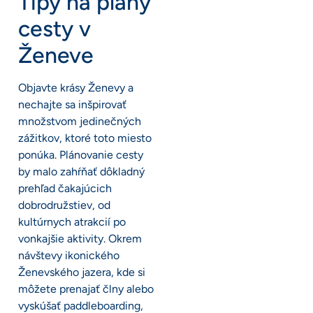
Tipy na plány
cesty v
Ženeve
Objavte krásy Ženevy a
nechajte sa inšpirovať
množstvom jedinečných
zážitkov, ktoré toto miesto
ponúka. Plánovanie cesty
by malo zahŕňať dôkladný
prehľad čakajúcich
dobrodružstiev, od
kultúrnych atrakcií po
vonkajšie aktivity. Okrem
návštevy ikonického
Ženevského jazera, kde si
môžete prenajať člny alebo
vyskúšať paddleboarding,