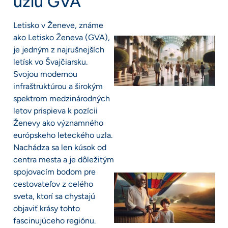
uzlu GVA
Letisko v Ženeve, známe
ako Letisko Ženeva (GVA),
je jedným z najrušnejších
letísk vo Švajčiarsku.
Svojou modernou
infraštruktúrou a širokým
spektrom medzinárodných
letov prispieva k pozícii
Ženevy ako významného
európskeho leteckého uzla.
Nachádza sa len kúsok od
centra mesta a je dôležitým
spojovacím bodom pre
cestovateľov z celého
sveta, ktorí sa chystajú
objaviť krásy tohto
fascinujúceho regiónu.