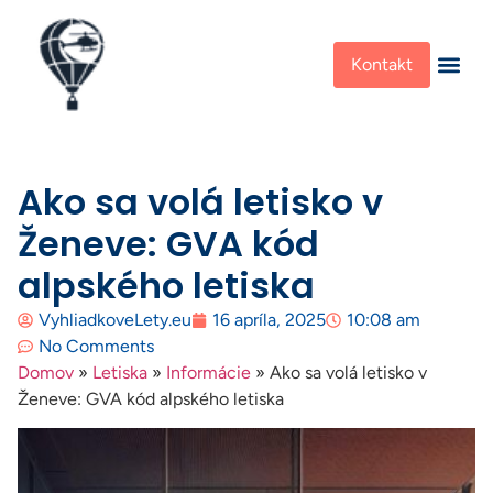
Kontakt
Ako sa volá letisko v
Ženeve: GVA kód
alpského letiska
VyhliadkoveLety.eu
16 apríla, 2025
10:08 am
No Comments
Domov
»
Letiska
»
Informácie
»
Ako sa volá letisko v
Ženeve: GVA kód alpského letiska