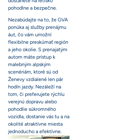
dostanete na letisko
pohodlne a bezpečne.
Nezabúdajte na to, že GVA
ponúka aj služby prenájmu
áut, čo vám umožní
flexibilne preskúmať región
a jeho okolie. S prenajatým
autom máte prístup k
malebným alpským
scenériám, ktoré sú od
Ženevy vzdialené len pár
hodín jazdy. Nezáleží na
tom, či preferujete rýchlu
verejnú dopravu alebo
pohodlie súkromného
vozidla, dostanie vás tu a na
okolité atraktívne miesta
jednoducho a efektívne.