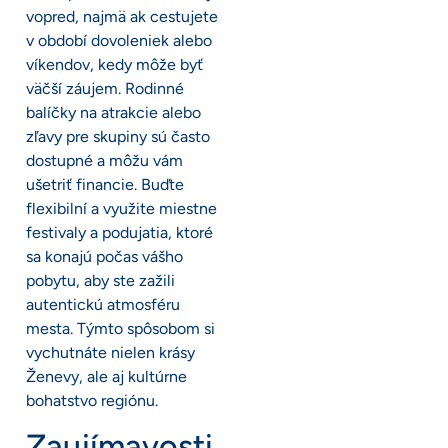
vopred, najmä ak cestujete
v období dovoleniek alebo
víkendov, kedy môže byť
väčší záujem. Rodinné
balíčky na atrakcie alebo
zľavy pre skupiny sú často
dostupné a môžu vám
ušetriť financie. Buďte
flexibilní a využite miestne
festivaly a podujatia, ktoré
sa konajú počas vášho
pobytu, aby ste zažili
autentickú atmosféru
mesta. Týmto spôsobom si
vychutnáte nielen krásy
Ženevy, ale aj kultúrne
bohatstvo regiónu.
Zaujímavosti