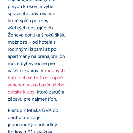
prvých krokov je výber
správneho ubytovania,
ktoré spĺňa potreby
všetkých cestujúcich.
Ženeva ponúka širokú škálu
možností – od hotela s
rodinnými izbami až po
apartmány na prenájom, čo
môže byť výhodné pre
väčšie skupiny. V
mnohých
hoteloch sú tiež dostupné
zariadenia ako bazén alebo
detské kluby
, ktoré zaručia
zábavu pre najmenších.
Prístup z letiska GVA do
centra mesta je
jednoduchý a pohodlný.
Rodiny môžu zvažovať