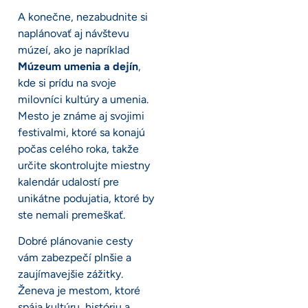
A konečne, nezabudnite si
naplánovať aj návštevu
múzeí, ako je napríklad
Múzeum umenia a dejín
,
kde si prídu na svoje
milovníci kultúry a umenia.
Mesto je známe aj svojimi
festivalmi, ktoré sa konajú
počas celého roka, takže
určite skontrolujte miestny
kalendár udalostí pre
unikátne podujatia, ktoré by
ste nemali premeškať.
Dobré plánovanie cesty
vám zabezpečí plnšie a
zaujímavejšie zážitky.
Ženeva je mestom, ktoré
spája kultúru, históriu a