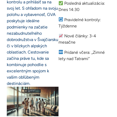
kontrolu a prihlásiť sa na
Posledná aktualizácia:
svoj let. S ohľadom na svoju
Dnes 14:30
polohu a vybavenosť, GVA
Pravidelné kontroly:
poskytuje ideálne
Týždenne
podmienky na začatie
nezabudnuteľného
Nové články: 3-4
dobrodružstva v Švajčiarsku
mesačne
či v blízkych alpských
oblastiach. Cestovanie
Pridané včera: „Zimné
začína práve tu, kde sa
lety nad Tatrami“
kombinuje pohodlie s
excelentným spojom k
vašim obľúbeným
destináciám.