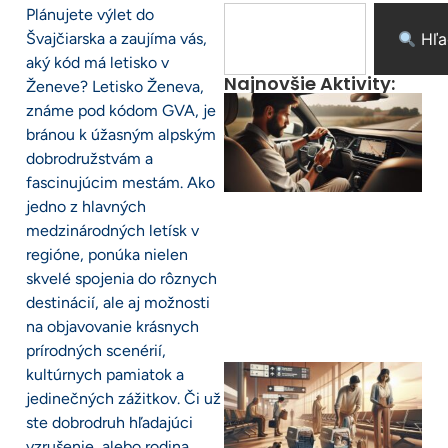
Plánujete výlet do
Švajčiarska a zaujíma vás,
Hľa
aký kód má letisko v
Najnovšie Aktivity:
Ženeve? Letisko Ženeva,
známe pod kódom GVA, je
bránou k úžasným alpským
dobrodružstvám a
fascinujúcim mestám. Ako
jedno z hlavných
medzinárodných letísk v
regióne, ponúka nielen
skvelé spojenia do rôznych
destinácií, ale aj možnosti
na objavovanie krásnych
prírodných scenérií,
kultúrnych pamiatok a
jedinečných zážitkov. Či už
ste dobrodruh hľadajúci
vzrušenie, alebo rodina,