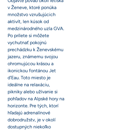
Objavte pôvab okolí letiska
v Ženeve, ktoré ponúka
množstvo vzrušujúcich
aktivít, len kúsok od
medzinárodného uzla GVA.
Po prílete si môžete
vychutnať pokojnú
prechádzku k Ženevskému
jazeru, známemu svojou
ohromujúcou krásou a
ikonickou fontánou Jet
d’Eau. Toto miesto je
ideálne na relaxáciu,
pikniky alebo užívanie si
pohľadov na Alpské hory na
horizonte. Pre tých, ktorí
hľadajú adrenalínové
dobrodružstv, je v okolí
dostupných niekoľko