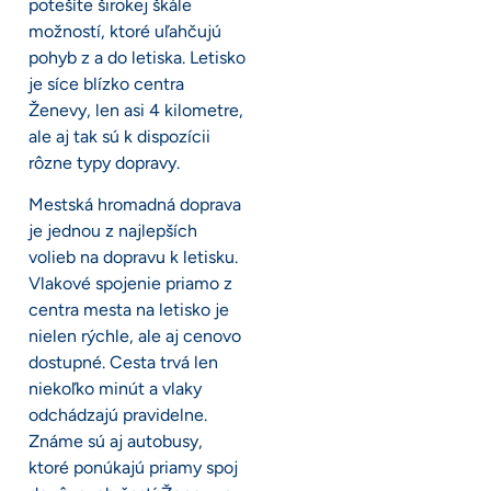
potešíte širokej škále
možností, ktoré uľahčujú
pohyb z a do letiska. Letisko
je síce blízko centra
Ženevy, len asi 4 kilometre,
ale aj tak sú k dispozícii
rôzne typy dopravy.
Mestská hromadná doprava
je jednou z najlepších
volieb na dopravu k letisku.
Vlakové spojenie priamo z
centra mesta na letisko je
nielen rýchle, ale aj cenovo
dostupné. Cesta trvá len
niekoľko minút a vlaky
odchádzajú pravidelne.
Známe sú aj autobusy,
ktoré ponúkajú priamy spoj