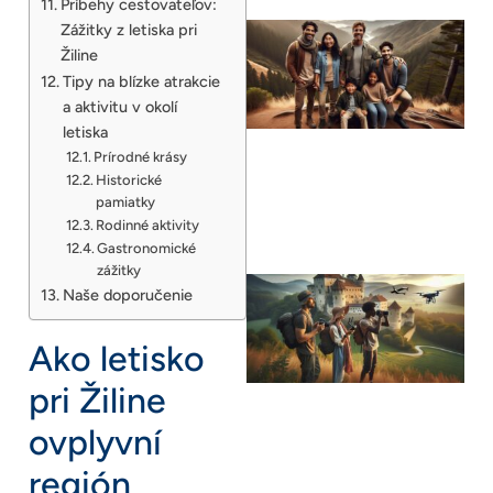
Príbehy cestovateľov:
Zážitky z letiska pri
Žiline
Tipy na blízke atrakcie
a aktivitu v okolí
letiska
Prírodné krásy
Historické
pamiatky
Rodinné aktivity
Gastronomické
zážitky
Naše doporučenie
Ako letisko
pri Žiline
ovplyvní
región