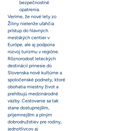
bezpečnostné
opatrenia.
Veríme, že nové lety zo
Žiliny nielenže uľahčia
prístup do hlavných
mestských centier v
Európe, ale aj podporia
rozvoj turizmu v regióne.
Rôznorodosť leteckých
destinácií prinesie do
Slovenska nové kultúrne a
spoločenské podnety, ktoré
obohatia miestny život a
prehlbujú medzinárodné
väzby. Cestovanie sa tak
stane dostupnejším,
príjemnejším a plným
dobrodružstiev pre rodiny,
jednotlivcov aj