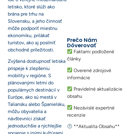
letisko, ktoré slúži ako
brána pre trhu na
Slovensku, a jeho činnosť
môže podporiť miestnu
ekonomiku, prilákať
Prečo Nám
turistov, ako aj posilniť
Dôverovať
obchodné príležitosti.
Faktami podložené
články
Zvýšená dostupnosť letiska
prispeje k zlepšeniu
Overené zdrojové
mobility v regióne. S
informácie
plánovanými letmi do
Pravidelné aktualizácie
populárnych destinácií v
obsahu
Európe, ako sú mestá v
Taliansku alebo Španielsku,
Nezávislé expertné
môžu obyvatelia a
recenzie
návštevníci získať
jednoduchšie a rýchlejšie
**Aktualita Obsahu**
spojenie s inými kultúrami.