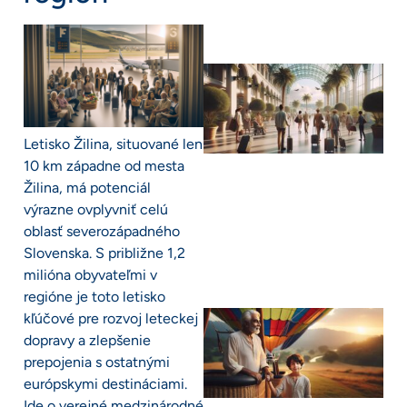
Letisko Žilina, situované len
10 km západne od mesta
Žilina, má potenciál
výrazne ovplyvniť celú
oblasť severozápadného
Slovenska. S približne 1,2
milióna obyvateľmi v
regióne je toto letisko
kľúčové pre rozvoj leteckej
dopravy a zlepšenie
prepojenia s ostatnými
európskymi destináciami.
Ide o verejné medzinárodné