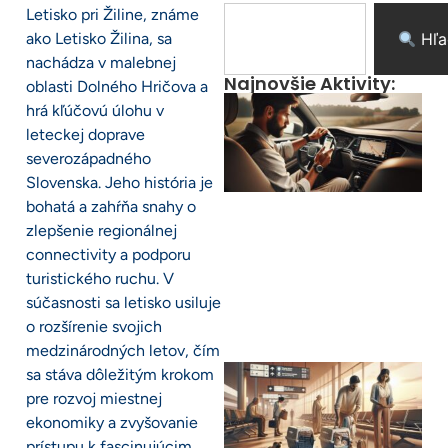
Letisko pri Žiline, známe
ako Letisko Žilina, sa
Hľa
nachádza v malebnej
Najnovšie Aktivity:
oblasti Dolného Hričova a
hrá kľúčovú úlohu v
leteckej doprave
severozápadného
Slovenska. Jeho história je
bohatá a zahŕňa snahy o
zlepšenie regionálnej
connectivity a podporu
turistického ruchu. V
súčasnosti sa letisko usiluje
o rozšírenie svojich
medzinárodných letov, čím
sa stáva dôležitým krokom
pre rozvoj miestnej
ekonomiky a zvyšovanie
prístupu k fascinujúcim