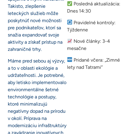
Posledná aktualizácia:
Takisto, zlepšenie
Dnes 14:30
leteckých služieb môže
poskytnúť nové možnosti
Pravidelné kontroly:
pre podnikateľov, ktorí sa
Týždenne
snažia expandovať svoje
Nové články: 3-4
aktivity a získať prístup na
mesačne
zahraničné trhy.
Pridané včera: „Zimné
Máme pred sebou aj výzvy,
lety nad Tatrami“
a to v oblasti ekológie a
udržateľnosti. Je potrebné,
aby letisko implementovalo
environmentálne šetrné
technológie a postupy,
ktoré minimalizujú
negatívny dopad na prírodu
v okolí. Príprava na
modernizáciu infraštruktúry
a zavádzanie inovatívnych