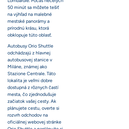
Lombardie. Počas necelých
50 minút sa môžete tešiť
na výhľad na malebné
mestské panorámy a
prírodnú krásu, ktorá
obklopuje túto oblasť.
Autobusy Orio Shuttle
odchádzajú z hlavnej
autobusovej stanice v
Miláne, známej ako
Stazione Centrale. Táto
lokalita je veľmi dobre
dostupná z rôznych častí
mesta, čo zjednodušuje
začiatok vašej cesty. Ak
plánujete cestu, overte si
rozvrh odchodov na
oficiálnej webovej stránke
Orio Shuttle a naplánujte si