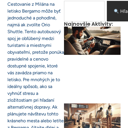
Cestovanie z Milána na
letisko Bergamo môže byť
Hľa
jednoduché a pohodlné,
Najnovšie Aktivity:
najmä ak zvolíte Orio
Shuttle. Tento autobusový
spoj je obľúbený medzi
turistami a miestnymi
obyvateľmi, pretože ponúka
pravidelné a cenovo
dostupné spojenie, ktoré
vás zavádza priamo na
letisko. Pre mnohých je to
ideálny spôsob, ako sa
vyhnúť stresu a
zložitostiam pri hľadaní
alternatívnej dopravy. Ak
plánujete návštevu tohto
krásneho mesta alebo letíte
z Bergama, čítajte ďalej a