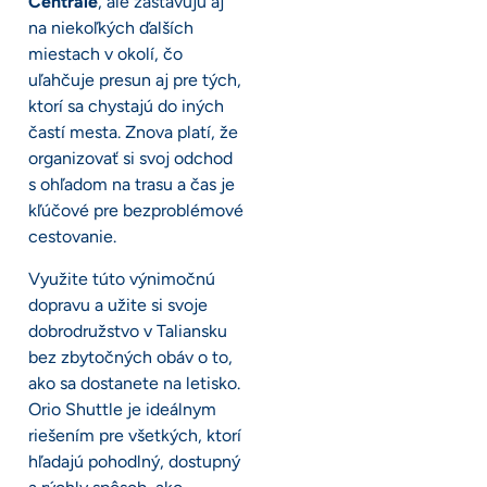
Centrale
, ale zastavujú aj
na niekoľkých ďalších
miestach v okolí, čo
uľahčuje presun aj pre tých,
ktorí sa chystajú do iných
častí mesta. Znova platí, že
organizovať si svoj odchod
s ohľadom na trasu a čas je
kľúčové pre bezproblémové
cestovanie.
Využite túto výnimočnú
dopravu a užite si svoje
dobrodružstvo v Taliansku
bez zbytočných obáv o to,
ako sa dostanete na letisko.
Orio Shuttle je ideálnym
riešením pre všetkých, ktorí
hľadajú pohodlný, dostupný