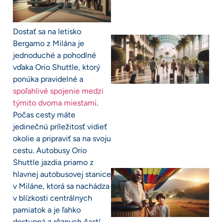
Dostať sa na letisko
Bergamo z Milána je
jednoduché a pohodlné
vďaka Orio Shuttle, ktorý
ponúka pravidelné a
spoľahlivé spojenie medzi
týmito dvoma miestami
.
Počas cesty máte
jedinečnú príležitosť vidieť
okolie a pripraviť sa na svoju
cestu. Autobusy Orio
Shuttle jazdia priamo z
hlavnej autobusovej stanice
v Miláne, ktorá sa nachádza
v blízkosti centrálnych
pamiatok a je ľahko
dostupná z rôznych častí