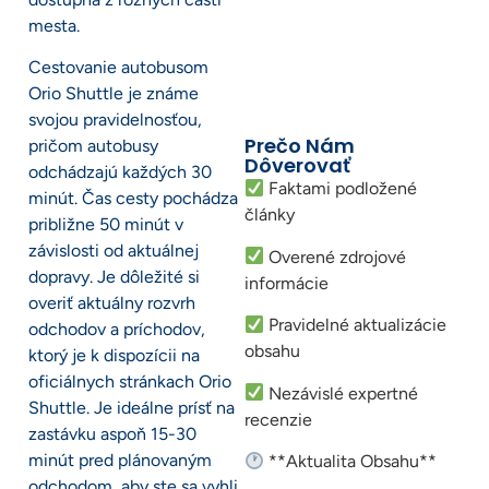
mesta.
Cestovanie autobusom
Orio Shuttle je známe
svojou pravidelnosťou,
Prečo Nám
pričom autobusy
Dôverovať
odchádzajú každých 30
Faktami podložené
minút. Čas cesty pochádza
články
približne 50 minút v
závislosti od aktuálnej
Overené zdrojové
dopravy. Je dôležité si
informácie
overiť aktuálny rozvrh
Pravidelné aktualizácie
odchodov a príchodov,
obsahu
ktorý je k dispozícii na
oficiálnych stránkach Orio
Nezávislé expertné
Shuttle. Je ideálne prísť na
recenzie
zastávku aspoň 15-30
minút pred plánovaným
**Aktualita Obsahu**
odchodom, aby ste sa vyhli