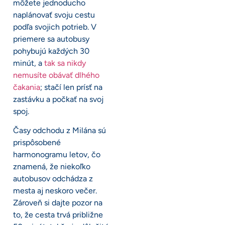
môžete jednoducho
naplánovať svoju cestu
podľa svojich potrieb. V
priemere sa autobusy
pohybujú každých 30
minút, a
tak sa nikdy
nemusíte obávať dlhého
čakania
; stačí len prísť na
zastávku a počkať na svoj
spoj.
Časy odchodu z Milána sú
prispôsobené
harmonogramu letov, čo
znamená, že niekoľko
autobusov odchádza z
mesta aj neskoro večer.
Zároveň si dajte pozor na
to, že cesta trvá približne