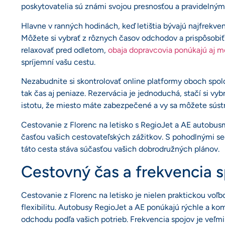
poskytovatelia sú známi svojou presnosťou a pravidelný
Hlavne v ranných hodinách, keď letištia bývajú najfrekve
Môžete si vybrať z rôznych časov odchodov a prispôsobiť 
relaxovať pred odletom,
obaja dopravcovia ponúkajú aj m
spríjemní vašu cestu.
Nezabudnite si skontrolovať online platformy oboch spoloč
tak čas aj peniaze. Rezervácia je jednoduchá, stačí si vy
istotu, že miesto máte zabezpečené a vy sa môžete sústre
Cestovanie z Florenc na letisko s RegioJet a AE autobus
časťou vašich cestovateľských zážitkov. S pohodlnými s
táto cesta stáva súčasťou vašich dobrodružných plánov.
Cestovný čas a frekvencia 
Cestovanie z Florenc na letisko je nielen praktickou voľb
flexibilitu. Autobusy RegioJet a AE ponúkajú rýchle a ko
odchodu podľa vašich potrieb. Frekvencia spojov je veľm