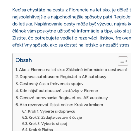
Keď sa chystáte na cestu z Florencie na letisko, je dôl
najspoľahlivejšie a najpohodlnejšie spôsoby patrí RegioJ
do letiska. Naplánovanie cesty môže byť výzvou, najmä ke
článok vám poskytne užitočné informácie a tipy, ako si zj
Zistíte, čo potrebujete vedieť o rezervácii lístkov, frekve
efektívny spôsob, ako sa dostať na letisko a nezažiť stre
Obsah
Ako z Florenc na letisko: Základné informácie o cestovaní
Doprava autobusom: RegioJet a AE autobusy
Cestovný čas a frekvencia spojov
Kde nájsť autobusové zastávky v Florenc
Cenové porovnania: RegioJet vs. AE autobusy
Ako rezervovať lístok online: Krok za krokom
Krok 1: Vyberte si dopravcu
Krok 2: Zadajte cestovné údaje
Krok 3: Vyberte si spoj
Krok 4: Platba