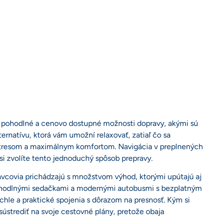
jmú pohodlné a cenovo dostupné možnosti dopravy, akými sú
ernatívu, ktorá vám umožní relaxovať, zatiaľ čo sa
 stresom a maximálnym komfortom. Navigácia v preplnených
si zvolíte tento jednoduchý spôsob prepravy.
vcovia prichádzajú s množstvom výhod, ktorými upútajú aj
pohodlnými sedačkami a modernými autobusmi s bezplatným
ýchle a praktické spojenia s dôrazom na presnosť. Kým si
sústrediť na svoje cestovné plány, pretože obaja