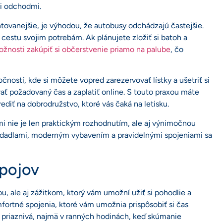
mi odchodmi.
ntovanejšie, je výhodou, že autobusy odchádzajú častejšie.
cestu svojim potrebám. Ak plánujete zložiť si batoh a
ožnosti zakúpiť si občerstvenie priamo na palube
, čo
ností, kde si môžete vopred zarezervovať lístky a ušetriť si
brať požadovaný čas a zaplatiť online. S touto praxou máte
diť na dobrodružstvo, ktoré vás čaká na letisku.
mi nie je len praktickým rozhodnutím, ale aj výnimočnou
edadlami, moderným vybavením a pravidelnými spojeniami sa
spojov
ou, ale aj zážitkom, ktorý vám umožní užiť si pohodlie a
mfortné spojenia, ktoré vám umožnia prispôsobiť si čas
i priaznivá, najmä v ranných hodinách, keď skúmanie