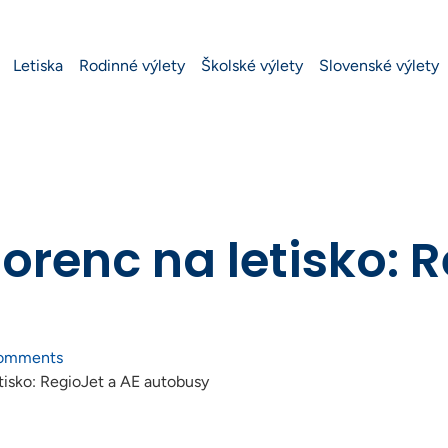
Letiska
Rodinné výlety
Školské výlety
Slovenské výlety
lorenc na letisko: 
omments
etisko: RegioJet a AE autobusy