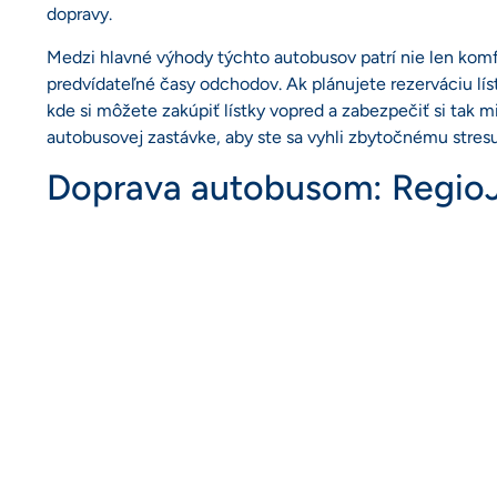
dopravy.
Medzi hlavné výhody týchto autobusov patrí nie len komfo
predvídateľné časy odchodov. Ak plánujete rezerváciu lí
kde si môžete zakúpiť lístky vopred a zabezpečiť si tak mi
autobusovej zastávke, aby ste sa vyhli zbytočnému stresu
Doprava autobusom: RegioJ