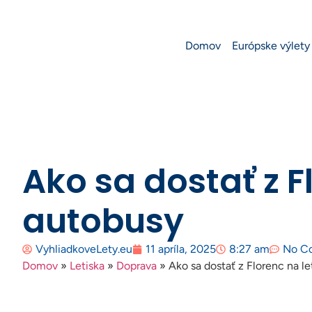
Domov
Európske výlety
Ako sa dostať z F
autobusy
VyhliadkoveLety.eu
11 apríla, 2025
8:27 am
No C
Domov
»
Letiska
»
Doprava
»
Ako sa dostať z Florenc na l