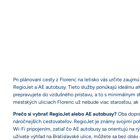
Pri plánovaní cesty z Florenc na letisko vás určite zau
RegioJet a AE autobusy. Tieto služby ponúkajú ideálnu alt
prepravujete do vzdušného prístavu, a to s minimálnym
mestských uliciach Florenc už nebude viac starosťou, ak 
Prečo si vybrať RegioJet alebo AE autobusy?
Oba dopra
náročnejších cestovateľov. RegioJet je známy svojimi 
Wi-Fi pripojením, zatiaľ čo AE autobusy sa orientujú na r
užívate výhľad na Bratislavské ulice, môžete sa bez obáv 