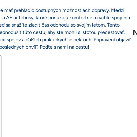
ežité mať prehľad o dostupných možnostiach dopravy. Medzi
et a AE autobusy, ktoré ponúkajú komfortné a rýchle spojenia
ď sa snažíte zladiť čas odchodu so svojím letom. Tento
N
ednodušiť túto cestu, aby ste mohli s istotou precestovať.
ncii spojov a ďalších praktických aspektoch. Pripravení objaviť
s posledných chvíľ? Poďte s nami na cestu!