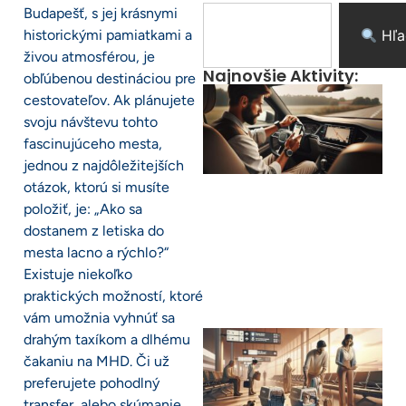
Budapešť, s jej krásnymi
historickými pamiatkami a
Hľa
živou atmosférou, je
Najnovšie Aktivity:
obľúbenou destináciou pre
cestovateľov. Ak plánujete
svoju návštevu tohto
fascinujúceho mesta,
jednou z najdôležitejších
otázok, ktorú si musíte
položiť, je: „Ako sa
dostanem z letiska do
mesta lacno a rýchlo?“
Existuje niekoľko
praktických možností, ktoré
vám umožnia vyhnúť sa
drahým taxíkom a dlhému
čakaniu na MHD. Či už
preferujete pohodlný
transfer, alebo skúmanie