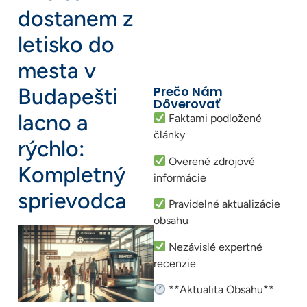
dostanem z
letisko do
mesta v
Prečo Nám
Budapešti
Dôverovať
lacno a
Faktami podložené
články
rýchlo:
Overené zdrojové
Kompletný
informácie
sprievodca
Pravidelné aktualizácie
obsahu
Nezávislé expertné
recenzie
**Aktualita Obsahu**