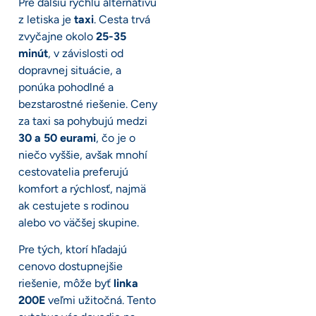
Pre ďalšiu rýchlu alternatívu
z letiska je
taxi
. Cesta trvá
zvyčajne okolo
25-35
minút
, v závislosti od
dopravnej situácie, a
ponúka pohodlné a
bezstarostné riešenie. Ceny
za taxi sa pohybujú medzi
30 a 50 eurami
, čo je o
niečo vyššie, avšak mnohí
cestovatelia preferujú
komfort a rýchlosť, najmä
ak cestujete s rodinou
alebo vo väčšej skupine.
Pre tých, ktorí hľadajú
cenovo dostupnejšie
riešenie, môže byť
linka
200E
veľmi užitočná. Tento