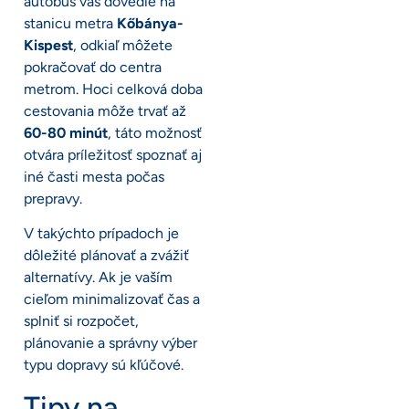
autobus vás dovedie na
stanicu metra
Kőbánya-
Kispest
, odkiaľ môžete
pokračovať do centra
metrom. Hoci celková doba
cestovania môže trvať až
60-80 minút
, táto možnosť
otvára príležitosť spoznať aj
iné časti mesta počas
prepravy.
V takýchto prípadoch je
dôležité plánovať a zvážiť
alternatívy. Ak je vaším
cieľom minimalizovať čas a
splniť si rozpočet,
plánovanie a správny výber
typu dopravy sú kľúčové.
Tipy na