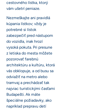
cestovného lístka, ktorý
vám ušetrí peniaze.
Nezmeškajte ani pravidlá
kúpania lístkov; vždy je
potrebné si lístok
zabezpečiť pred nástupom
do vozidla, inak hrozí
vysoká pokuta. Pri presune
z letiska do mesta môžete
pozorovať farebnú
architektúru a kultúru, ktorá
vás obklopuje, a od busu sa
odviažiť na metro alebo
tramvaj a prechádzať tak
najviac turistickými časťami
Budapešti. Ak máte
špeciálne požiadavky, ako
napríklad prepravu detí