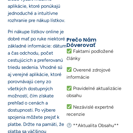
aplikácie, ktoré ponúkajú
jednoduché a intuitívne
rozhranie pre nákup lístkov.
Pri nákupe lístkov online je
dobré mať po ruke niektoré
Prečo Nám
Dôverovať
základné informácie: dátum
Faktami podložené
a čas odchodu, počet
články
cestujúcich a preferovanú
triedu sedenia. Vhodné sú
Overené zdrojové
aj verejné aplikácie, ktoré
informácie
porovnávajú ceny zo
Pravidelné aktualizácie
všetkých dostupných
obsahu
možností, čím získate
prehľad o cenách a
Nezávislé expertné
dostupnosti. Po výbere
recenzie
spojenia môžete prejsť k
platbe. Držte na pamäti, že
**Aktualita Obsahu**
platba sa väčšinou