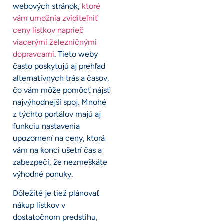
webových stránok,
ktoré
vám umožnia zviditeľniť
ceny lístkov naprieč
viacerými železničnými
dopravcami
. Tieto weby
často poskytujú aj prehľad
alternatívnych trás a časov,
čo vám môže pomôcť nájsť
najvýhodnejší spoj. Mnohé
z týchto portálov majú aj
funkciu nastavenia
upozornení na ceny, ktorá
vám na konci ušetrí čas a
zabezpečí, že nezmeškáte
výhodné ponuky.
Dôležité je tiež plánovať
nákup lístkov v
dostatočnom predstihu,