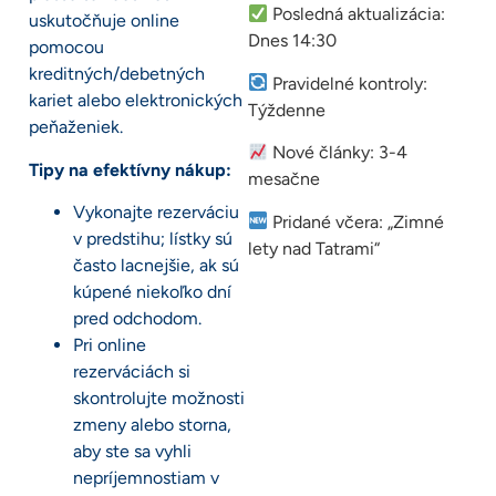
Posledná aktualizácia:
uskutočňuje online
Dnes 14:30
pomocou
kreditných/debetných
Pravidelné kontroly:
kariet alebo elektronických
Týždenne
peňaženiek.
Nové články: 3-4
Tipy na efektívny nákup:
mesačne
Vykonajte rezerváciu
Pridané včera: „Zimné
v predstihu; lístky sú
lety nad Tatrami“
často lacnejšie, ak sú
kúpené niekoľko dní
pred odchodom.
Pri online
rezerváciách si
skontrolujte možnosti
zmeny alebo storna,
aby ste sa vyhli
nepríjemnostiam v