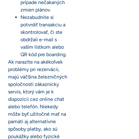
prípade nečakaných
zmien plánov.
Nezabudnite si
potvrdiť transakciu a
skontrolovať, či ste
obdržali e-mail s
vaším lístkom alebo
QR kód pre boarding.
Ak narazíte na akékoľvek
problémy pri rezervácii,
majú väčšina železničných
spoločností zákaznícky
servis, ktorý vám je k
dispozícii cez online chat
alebo telefón. Niekedy
môže byť užitočné mať na
pamäti aj alternatívne
spôsoby platby, ako sú
poukážky alebo fyzické