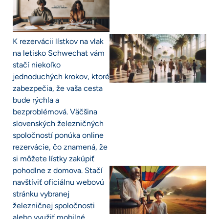
K rezervácii lístkov na vlak
na letisko Schwechat vám
stačí niekoľko
jednoduchých krokov, ktoré
zabezpečia, že vaša cesta
bude rýchla a
bezproblémová. Väčšina
slovenských železničných
spoločností ponúka online
rezervácie, čo znamená, že
si môžete lístky zakúpiť
pohodlne z domova. Stačí
navštíviť oficiálnu webovú
stránku vybranej
železničnej spoločnosti
alebo využiť mobilné