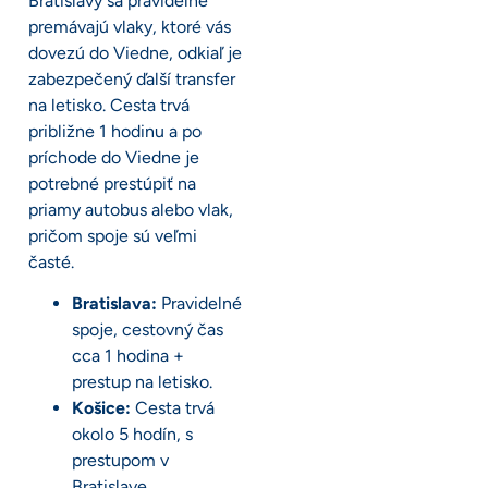
Bratislavy sa pravidelne
premávajú vlaky, ktoré vás
dovezú do Viedne, odkiaľ je
zabezpečený ďalší transfer
na letisko. Cesta trvá
približne 1 hodinu a po
príchode do Viedne je
potrebné prestúpiť na
priamy autobus alebo vlak,
pričom spoje sú veľmi
časté.
Bratislava:
Pravidelné
spoje, cestovný čas
cca 1 hodina +
prestup na letisko.
Košice:
Cesta trvá
okolo 5 hodín, s
prestupom v
Bratislave.