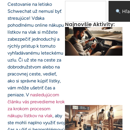
Cestovanie na letisko
Schwechat už nemusí byť
Hľa
stresujúce! Vďaka
Najnovšie Aktivity:
pohodlnému online nákupu
lístkov na vlak si môžete
zabezpečiť jednoduchý a
rýchly prístup k tomuto
vyhľadávanému leteckému
uzlu. Či už ste na ceste za
dobrodružstvom alebo na
pracovnej ceste, vedieť,
ako si správne kúpiť lístky,
vám môže ušetriť čas a
peniaze. V
nasledujúcom
článku vás prevedieme krok
za krokom procesom
nákupu lístkov na vlak
, aby
ste mohli naplno využiť svoj
čas a užiť si bezproblémovú