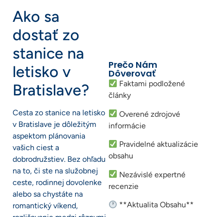
Ako sa
dostať zo
stanice na
Prečo Nám
letisko v
Dôverovať
Faktami podložené
Bratislave?
články
Cesta zo stanice na letisko
Overené zdrojové
v Bratislave je dôležitým
informácie
aspektom plánovania
Pravidelné aktualizácie
vašich ciest a
obsahu
dobrodružstiev. Bez ohľadu
na to, či ste na služobnej
Nezávislé expertné
ceste, rodinnej dovolenke
recenzie
alebo sa chystáte na
**Aktualita Obsahu**
romantický víkend,