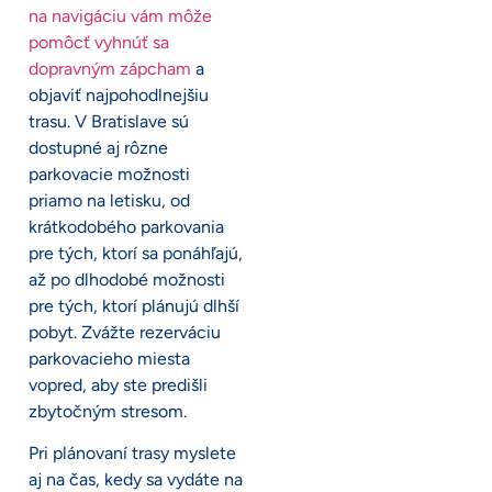
na navigáciu vám môže
pomôcť vyhnúť sa
dopravným zápcham
a
objaviť najpohodlnejšiu
trasu. V Bratislave sú
dostupné aj rôzne
parkovacie možnosti
priamo na letisku, od
krátkodobého parkovania
pre tých, ktorí sa ponáhľajú,
až po dlhodobé možnosti
pre tých, ktorí plánujú dlhší
pobyt. Zvážte rezerváciu
parkovacieho miesta
vopred, aby ste predišli
zbytočným stresom.
Pri plánovaní trasy myslete
aj na čas, kedy sa vydáte na