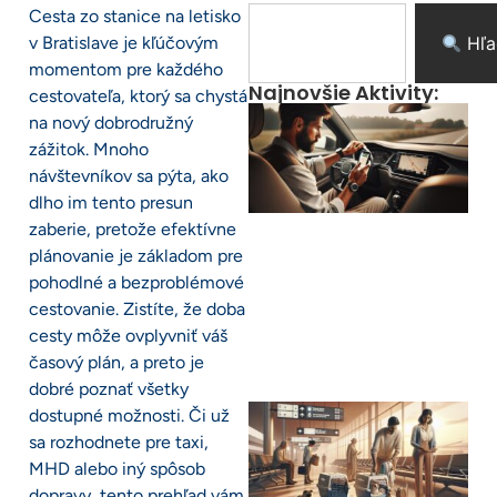
Cesta zo stanice na letisko
v Bratislave je kľúčovým
Hľa
momentom pre každého
Najnovšie Aktivity:
cestovateľa, ktorý sa chystá
na nový dobrodružný
zážitok. Mnoho
návštevníkov sa pýta, ako
dlho im tento presun
zaberie, pretože efektívne
plánovanie je základom pre
pohodlné a bezproblémové
cestovanie. Zistíte, že doba
cesty môže ovplyvniť váš
časový plán, a preto je
dobré poznať všetky
dostupné možnosti. Či už
sa rozhodnete pre taxi,
MHD alebo iný spôsob
dopravy, tento prehľad vám