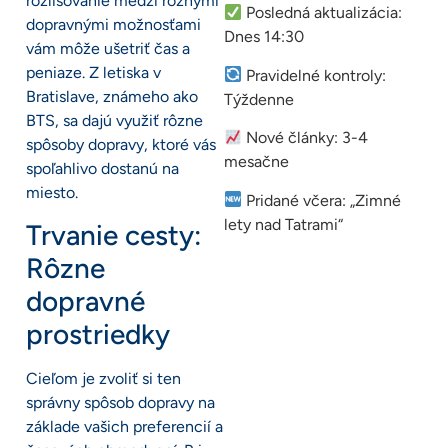
rozlišovanie medzi rôznymi
Posledná aktualizácia:
dopravnými možnosťami
Dnes 14:30
vám môže ušetriť čas a
peniaze. Z letiska v
Pravidelné kontroly:
Bratislave, známeho ako
Týždenne
BTS, sa dajú využiť rôzne
Nové články: 3-4
spôsoby dopravy, ktoré vás
mesačne
spoľahlivo dostanú na
miesto.
Pridané včera: „Zimné
lety nad Tatrami“
Trvanie cesty:
Rôzne
dopravné
prostriedky
Cieľom je zvoliť si ten
správny spôsob dopravy na
základe vašich preferencií a