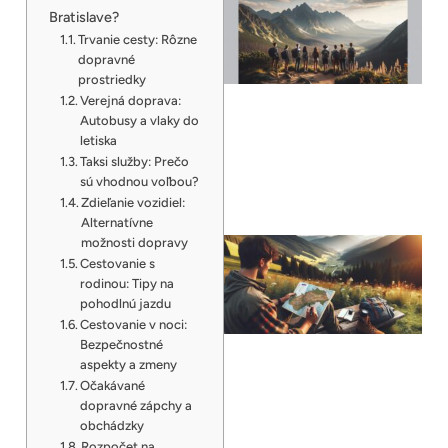
Bratislave?
Trvanie cesty: Rôzne
dopravné
prostriedky
Verejná doprava:
Autobusy a vlaky do
letiska
Taksi služby: Prečo
sú vhodnou voľbou?
Zdieľanie vozidiel:
Alternatívne
možnosti dopravy
Cestovanie s
rodinou: Tipy na
pohodlnú jazdu
Cestovanie v noci:
Bezpečnostné
aspekty a zmeny
Očakávané
dopravné zápchy a
obchádzky
Rozpočet na