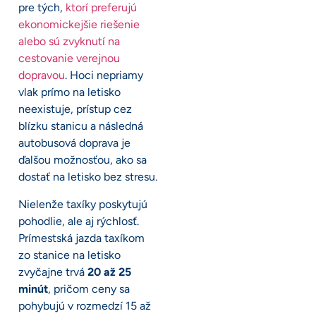
pre tých,
ktorí preferujú
ekonomickejšie riešenie
alebo sú zvyknutí na
cestovanie verejnou
dopravou
. Hoci nepriamy
vlak prímo na letisko
neexistuje, prístup cez
blízku stanicu a následná
autobusová doprava je
ďalšou možnosťou, ako sa
dostať na letisko bez stresu.
Nielenže taxíky poskytujú
pohodlie, ale aj rýchlosť.
Prímestská jazda taxíkom
zo stanice na letisko
zvyčajne trvá
20 až 25
minút
, pričom ceny sa
pohybujú v rozmedzí 15 až