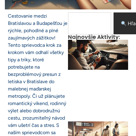
Cestovanie medzi
Bratislavou a Budapešťou je
Hľa
rýchle, pohodlné a plné
Najnovšie Aktivity:
zaujímavých zážitkov!
Tento sprievodca krok za
krokom vám odhalí všetky
tipy a triky, ktoré
potrebujete na
bezproblémový presun z
letiska v Bratislave do
malebnej maďarskej
metropoly. Či už plánujete
romantický víkend, rodinný
výlet alebo dobrodružnú
cestu, zrozumiteľný návod
vám ušetrí čas a stres. S
naším sprievodcom sa