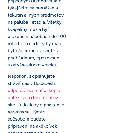
prípadným obmedzeniam
týkajúcim sa prenášania
tekutín a iných predmetov
na palube lietadla. Všetky
kvapaliny musia byť
uložené v nádobách do 100
ml a tieto nádoby by mali
byť nádherne uzavreté v
priehľadnom, opakovane
uzatvárateľnom vrecku.
Napokon, ak plánujete
stráviť čas v Budapešti,
odporúča sa mať aj kopie
dôležitých dokumentov
,
ako sú doklady o poistení a
rezervácie. Týmto
spôsobom budete
pripravení na akékoľvek