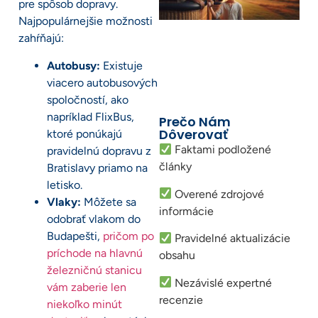
pre spôsob dopravy.
Najpopulárnejšie možnosti
zahŕňajú:
Autobusy:
Existuje
viacero autobusových
spoločností, ako
napríklad FlixBus,
Prečo Nám
Dôverovať
ktoré ponúkajú
Faktami podložené
pravidelnú dopravu z
články
Bratislavy priamo na
letisko.
Overené zdrojové
Vlaky:
Môžete sa
informácie
odobrať vlakom do
Budapešti,
pričom po
Pravidelné aktualizácie
príchode na hlavnú
obsahu
železničnú stanicu
Nezávislé expertné
vám zaberie len
recenzie
niekoľko minút