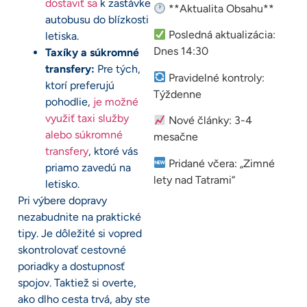
dostaviť sa
k zastávke
**Aktualita Obsahu**
autobusu do blízkosti
Posledná aktualizácia:
letiska.
Dnes 14:30
Taxíky a súkromné
transfery:
Pre tých,
Pravidelné kontroly:
ktorí preferujú
Týždenne
pohodlie,
je možné
využiť taxi služby
Nové články: 3-4
alebo súkromné
mesačne
transfery
, ktoré vás
Pridané včera: „Zimné
priamo zavedú na
lety nad Tatrami“
letisko.
Pri výbere dopravy
nezabudnite na praktické
tipy. Je dôležité si vopred
skontrolovať cestovné
poriadky a dostupnosť
spojov. Taktiež si overte,
ako dlho cesta trvá, aby ste