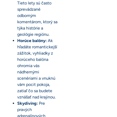
Tieto lety sú často
sprevádzané
odborným
komentárom, ktorý sa
týka histórie a
geológie regiónu.
Horúce balóny:
Ak
hľadáte romantickejší
zážitok, vyhliadky z
horúceho balóna
ohromia vás
nádhernými
scenériami a vnuknú
vám pocit pokoja,
zatiaľ čo sa budete
vznášať nad krajinou.
Skydiving:
Pre
pravých
adrenalínových