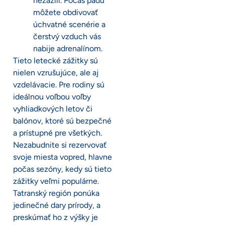
nezažili. Počas pádu
môžete obdivovať
úchvatné scenérie a
čerstvý vzduch vás
nabije adrenalínom.
Tieto letecké zážitky sú
nielen vzrušujúce, ale aj
vzdelávacie. Pre rodiny sú
ideálnou voľbou voľby
vyhliadkových letov či
balónov, ktoré sú bezpečné
a prístupné pre všetkých.
Nezabudnite si rezervovať
svoje miesta vopred, hlavne
počas sezóny, kedy sú tieto
zážitky veľmi populárne.
Tatranský región ponúka
jedinečné dary prírody, a
preskúmať ho z výšky je