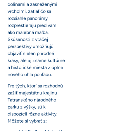
dolinami a zasneženými
vrcholmi, zatiaľ čo sa
rozsiahle panorámy
rozprestierajú pred vami
ako malebná maľba.
Skúsenosti z vtáčej
perspektívy umožňujú
objaviť nielen prírodné
krásy, ale aj známe kultúrne
a historické miesta z úplne
nového uhla pohľadu.
Pre tých, ktorí sa rozhodnú
zažiť majestátnu krajinu
Tatranského národného
parku z výšky, sú k
dispozícii rôzne aktivity.
Môžete si vybrať z: