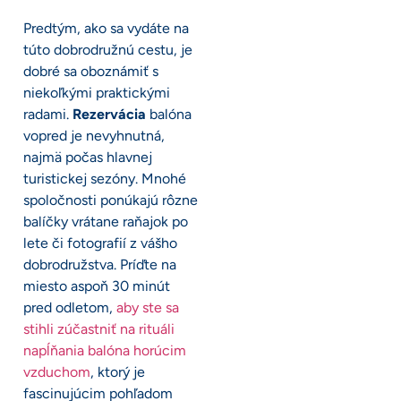
Predtým, ako sa vydáte na
túto dobrodružnú cestu, je
dobré sa oboznámiť s
niekoľkými praktickými
radami.
Rezervácia
balóna
vopred je nevyhnutná,
najmä počas hlavnej
turistickej sezóny. Mnohé
spoločnosti ponúkajú rôzne
balíčky vrátane raňajok po
lete či fotografií z vášho
dobrodružstva. Príďte na
miesto aspoň 30 minút
pred odletom,
aby ste sa
stihli zúčastniť na rituáli
napĺňania balóna horúcim
vzduchom
, ktorý je
fascinujúcim pohľadom