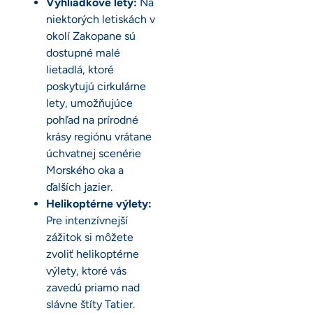
Vyhliadkové lety:
Na
niektorých letiskách v
okolí Zakopane sú
dostupné malé
lietadlá, ktoré
poskytujú cirkulárne
lety, umožňujúce
pohľad na prírodné
krásy regiónu vrátane
úchvatnej scenérie
Morského oka a
ďalších jazier.
Helikoptérne výlety:
Pre intenzívnejší
zážitok si môžete
zvoliť helikoptérne
výlety, ktoré vás
zavedú priamo nad
slávne štíty Tatier.