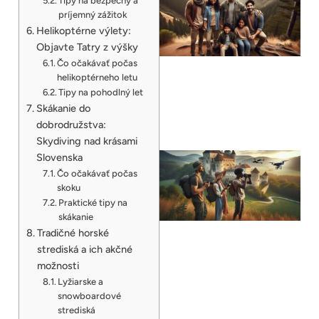
Tipy na bezpečný a
príjemný zážitok
Helikoptérne výlety:
Objavte Tatry z výšky
Čo očakávať počas
helikoptérneho letu
Tipy na pohodlný let
Skákanie do
dobrodružstva:
Skydiving nad krásami
Slovenska
Čo očakávať počas
skoku
Praktické tipy na
skákanie
Tradičné horské
strediská a ich akčné
možnosti
Lyžiarske a
snowboardové
strediská