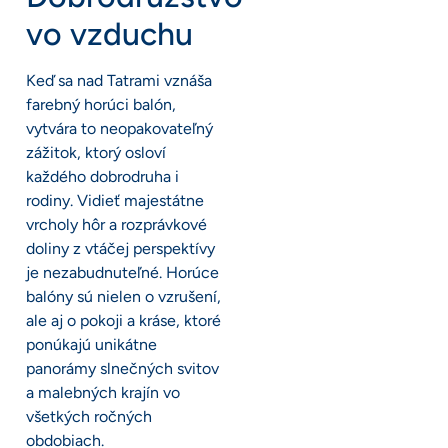
vo vzduchu
Keď sa nad Tatrami vznáša
farebný horúci balón,
vytvára to neopakovateľný
zážitok, ktorý osloví
každého dobrodruha i
rodiny. Vidieť majestátne
vrcholy hôr a rozprávkové
doliny z vtáčej perspektívy
je nezabudnuteľné. Horúce
balóny sú nielen o vzrušení,
ale aj o pokoji a kráse, ktoré
ponúkajú unikátne
panorámy slnečných svitov
a malebných krajín vo
všetkých ročných
obdobiach.