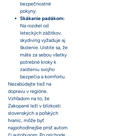
bezpečnostné
pokyny.
Skákanie padákom:
Na rozdiel od
leteckých zážitkov,
skydiving vyžaduje aj
školenie. Uistite sa, že
máte za sebou všetky
potrebné kroky k
zaisteniu svojho
bezpečia a komfortu.
Nezabúdajte tiež na
dopravu v regióne.
Vzhľadom na to, že
Zakopané leží v blízkosti
slovenských a poľských
hraníc, môže byť
najpohodlnejšie prísť autom
či autobusom. Po príchode