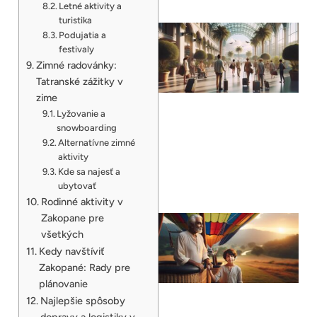
Letné aktivity a
turistika
Podujatia a
festivaly
Zimné radovánky:
Tatranské zážitky v
zime
Lyžovanie a
snowboarding
Alternatívne zimné
aktivity
Kde sa najesť a
ubytovať
Rodinné aktivity v
Zakopane pre
všetkých
Kedy navštíviť
Zakopané: Rady pre
plánovanie
Najlepšie spôsoby
dopravy a logistiky v