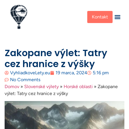
Kontakt
Zakopane výlet: Tatry
cez hranice z výšky
VyhliadkoveLety.eu
19 marca, 2024
5:16 pm
No Comments
Domov
»
Slovenské výlety
»
Horské oblasti
»
Zakopane
výlet: Tatry cez hranice z výšky