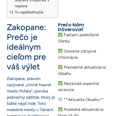
regióne
To najdôležitejšie
Prečo Nám
Zakopane:
Dôverovať
Prečo je
Faktami podložené
články
ideálnym
Overené zdrojové
cieľom pre
informácie
váš výlet
Pravidelné aktualizácie
obsahu
Zakopane, právom
Nezávislé expertné
nazývané „zimné hlavné
recenzie
mesto Poľska“, ponúka
jedinečný zážitok, ktorý je
**Aktualita Obsahu**
ťažké nájsť inde. Toto
Posledná aktualizácia:
malebné mesto v Tatrách
Dnes 14:30
kombinuje dychberúce