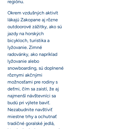
regiónu.
Okrem vzdušných aktivít
lákajú Zakopane aj rôzne
outdoorové zážitky, ako sú
jazdy na horských
bicykloch, turistika a
lyžovanie. Zimné
radovánky, ako napríklad
lyžovanie alebo
snowboarding, sú doplnené
rôznymi akčnými
možnosťami pre rodiny s
deťmi, čím sa zaistí, že aj
najmenší návštevníci sa
budú pri výlete baviť.
Nezabudnite navštíviť
miestne trhy a ochutnať
tradičné goralské jedlá,