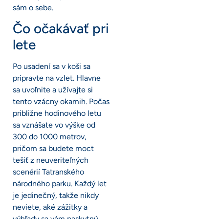
sám o sebe.
Čo očakávať pri
lete
Po usadení sa v koši sa
pripravte na vzlet. Hlavne
sa uvoľnite a užívajte si
tento vzácny okamih. Počas
približne hodinového letu
sa vznášate vo výške od
300 do 1000 metrov,
pričom sa budete moct
tešiť z neuveriteľných
scenérií Tatranského
národného parku. Každý let
je jedinečný, takže nikdy
neviete, aké zážitky a
výhľady sa vám naskytnú.