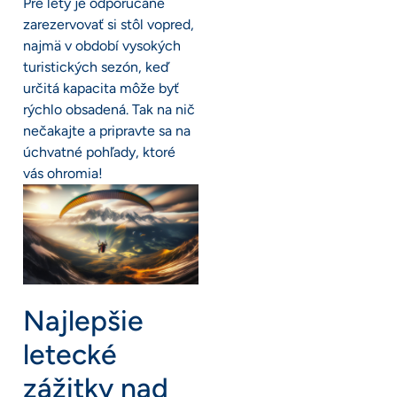
Pre lety je odporúčané
zarezervovať si stôl vopred,
najmä v období vysokých
turistických sezón, keď
určitá kapacita môže byť
rýchlo obsadená. Tak na nič
nečakajte a pripravte sa na
úchvatné pohľady, ktoré
vás ohromia!
Najlepšie
letecké
zážitky nad