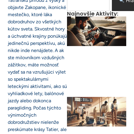
Tatranskú prírodu z výšky a
Hľa
objavte Zakopane, ikonické
Najnovšie Aktivity:
mestečko, ktoré láka
dobrodruhov zo všetkých
kútov sveta. Skvostné hory
a úchvatné krajiny ponúkajú
jedinečnú perspektívu, akú
nikde inde nenájdete. A ak
ste milovníkom vzdušných
zážitkov, máte možnosť
vydať sa na vzrušujúci výlet
so spektakulárnymi
leteckými aktivitami, ako sú
vyhliadkové lety, balónové
jazdy alebo dokonca
paragliding. Počas týchto
výnimočných
dobrodružstiev nielenže
preskúmate krásy Tatier, ale