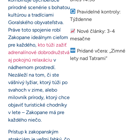
prírodné scenérie s bohatou
Pravidelné kontroly:
kultúrou a tradíciami
Týždenne
Goralského obyvateľstva.
Práve toto spojenie robí
Nové články: 3-4
Zakopane ideálnym cieľom
mesačne
pre každého,
kto túži zažiť
Pridané včera: „Zimné
adrenalínové dobrodružstvá
lety nad Tatrami“
aj pokojnú relaxáciu
v
nádhernom prostredí.
Nezáleží na tom, či ste
vášnivý lyžiar, ktorý túži po
svahoch v zime, alebo
milovník prírody, ktorý chce
objaviť turistické chodníky
v lete – Zakopane má pre
každého niečo.
Prístup k zakopanským
atrakciám je veľmi ľahký, čo