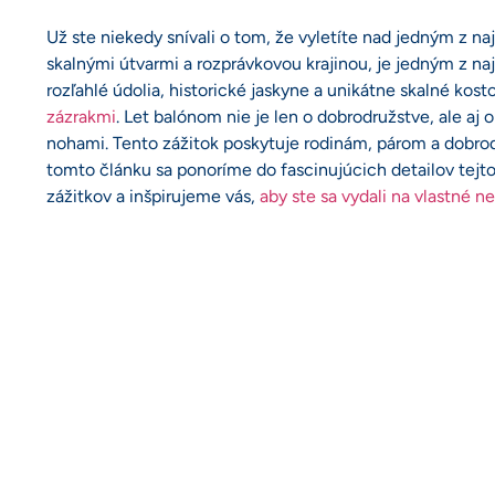
Už ste niekedy snívali o tom, že vyletíte nad jedným z naj
skalnými útvarmi a rozprávkovou krajinou, je jedným z naj
rozľahlé údolia, historické jaskyne a unikátne skalné kost
zázrakmi
. Let balónom nie je len o dobrodružstve, ale aj 
nohami. Tento zážitok poskytuje rodinám, párom a dobro
tomto článku sa ponoríme do fascinujúcich detailov tejto
zážitkov a inšpirujeme vás,
aby ste sa vydali na vlastné 