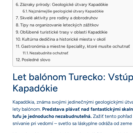
Zázraky prírody: Geologické útvary Kapadókie
Najznámejšie geologické útvary Kapadókie
Skvelé aktivity pre rodiny a dobrodruhov
Tipy na organizovanie leteckých zážitkov
Obľúbené turistické trasy v oblasti Kapadókie
Kultúrna dedičina a historické miesta v okolí
Gastronómia a miestne špeciality, ktoré musíte ochutnať
Nezabudnite ochutnať
Posledné slovo
Let balónom Turecko: Vstúp
Kapadókie
Kapadókia, známa svojimi jedinečnými geologickými útvar
lety balónom.
Predstava plávať nad fantastickými ska
tufu je jednoducho nezabudnuteľná.
Zažiť tento pohľad 
snívanie pri vedomí – svetlo sa láskyplne odráža od zeme