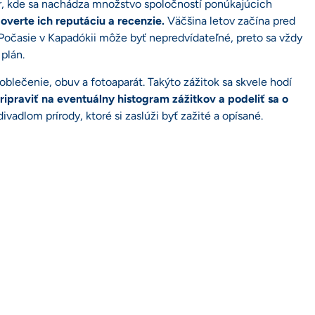
ar, kde sa nachádza množstvo spoločností ponúkajúcich
overte ich reputáciu a recenzie.
Väčšina letov začína pred
. Počasie v Kapadókii môže byť nepredvídateľné, preto sa vždy
plán.
blečenie, obuv a fotoaparát. Takýto zážitok sa skvele hodí
ipraviť na eventuálny histogram zážitkov a podeliť sa o
ivadlom prírody, ktoré si zaslúži byť zažité a opísané.