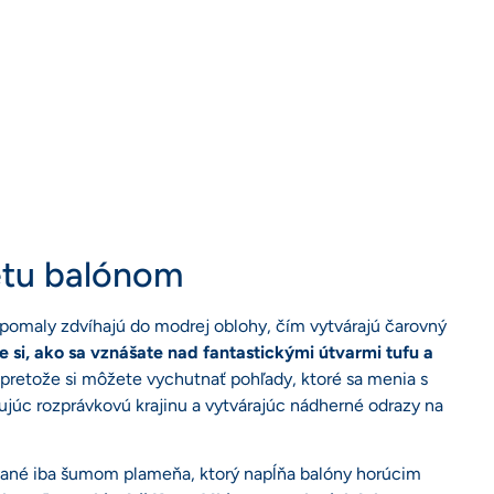
etu balónom
 pomaly zdvíhajú do modrej oblohy, čím vytvárajú čarovný
e si, ako sa vznášate nad fantastickými útvarmi tufu a
 pretože si môžete vychutnať pohľady, ktoré sa menia s
ujúc rozprávkovú krajinu a vytvárajúc nádherné odrazy na
ované iba šumom plameňa, ktorý napĺňa balóny horúcim