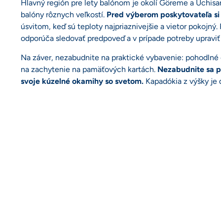
Hlavný región pre lety balónom je okolí Göreme a Uchis
balóny rôznych veľkostí.
Pred výberom poskytovateľa si 
úsvitom, keď sú teploty najpriaznivejšie a vietor pokojný
odporúča sledovať predpoveď a v prípade potreby upraviť 
Na záver, nezabudnite na praktické vybavenie: pohodlné o
na zachytenie na pamäťových kartách.
Nezabudnite sa pr
svoje kúzelné okamihy so svetom.
Kapadókia z výšky je d