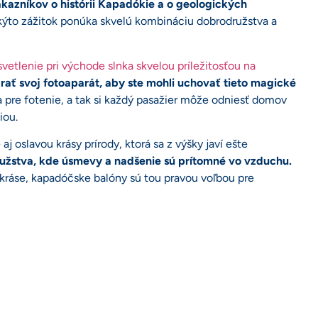
ákazníkov o histórii Kapadókie a o geologických
ýto zážitok ponúka skvelú kombináciu dobrodružstva a
svetlenie pri východe slnka skvelou príležitosťou na
rať svoj fotoaparát, aby ste mohli uchovať tieto magické
 pre fotenie, a tak si každý pasažier môže odniesť domov
iou.
aj oslavou krásy prírody, ktorá sa z výšky javí ešte
užstva, kde úsmevy a nadšenie sú prítomné vo vzduchu.
a kráse, kapadóčske balóny sú tou pravou voľbou pre