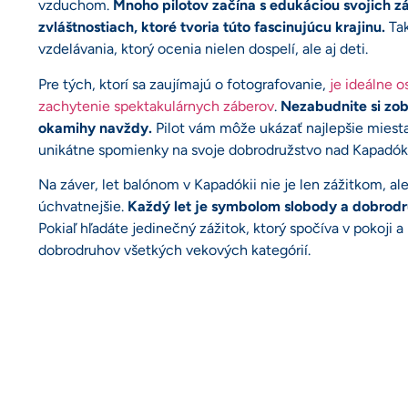
vzduchom.
Mnoho pilotov začína s edukáciou svojich z
zvláštnostiach, ktoré tvoria túto fascinujúcu krajinu.
Tak
vzdelávania, ktorý ocenia nielen dospelí, ale aj deti.
Pre tých, ktorí sa zaujímajú o fotografovanie,
je ideálne o
zachytenie spektakulárnych záberov
.
Nezabudnite si zob
okamihy navždy.
Pilot vám môže ukázať najlepšie miesta
unikátne spomienky na svoje dobrodružstvo nad Kapadók
Na záver, let balónom v Kapadókii nie je len zážitkom, ale 
úchvatnejšie.
Každý let je symbolom slobody a dobrodr
Pokiaľ hľadáte jedinečný zážitok, ktorý spočíva v pokoji 
dobrodruhov všetkých vekových kategórií.