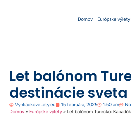
Domov
Európske výlety
Let balónom Ture
destinácie sveta
VyhliadkoveLety.eu
15 februára, 2025
1:50 am
No
Domov
»
Európske výlety
»
Let balónom Turecko: Kapadókia