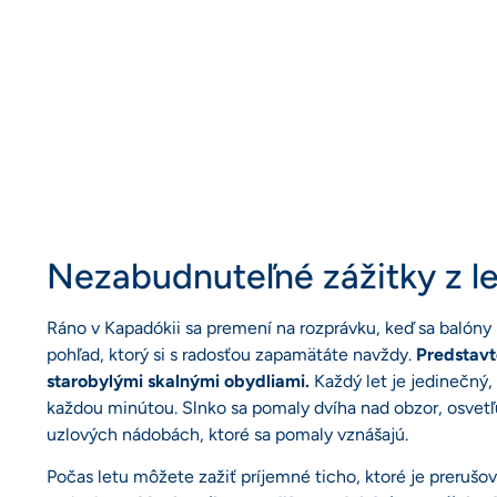
Nezabudnuteľné zážitky z l
Ráno v Kapadókii sa premení na rozprávku, keď sa balóny
pohľad, ktorý si s radosťou zapamätáte navždy.
Predstavt
starobylými skalnými obydliami.
Každý let je jedinečný,
každou minútou. Slnko sa pomaly dvíha nad obzor, osvetľ
uzlových nádobách, ktoré sa pomaly vznášajú.
Počas letu môžete zažiť príjemné ticho, ktoré je preruš