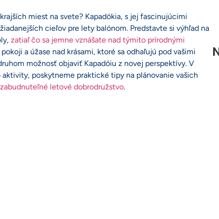
krajších miest na svete? Kapadókia, s jej fascinujúcimi
žiadanejších cieľov pre lety balónom. Predstavte si výhľad na
oly,
zatiaľ čo sa jemne vznášate nad týmito prírodnými
N
o pokoji a úžase nad krásami, ktoré sa odhaľujú pod vašimi
druhom možnosť objaviť Kapadóiu z novej perspektívy. V
 aktivity, poskytneme praktické tipy na plánovanie vašich
nezabudnuteľné letové dobrodružstvo
.