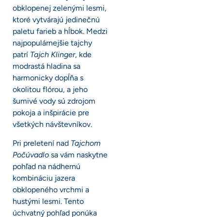
obklopenej zelenými lesmi,
ktoré vytvárajú jedinečnú
paletu farieb a hĺbok. Medzi
najpopulárnejšie tajchy
patrí
Tajch Klinger
, kde
modrastá hladina sa
harmonicky dopĺňa s
okolitou flórou, a jeho
šumivé vody sú zdrojom
pokoja a inšpirácie pre
všetkých návštevníkov.
Pri preletení nad
Tajchom
Počúvadlo
sa vám naskytne
pohľad na nádhernú
kombináciu jazera
obklopeného vrchmi a
hustými lesmi. Tento
úchvatný pohľad ponúka