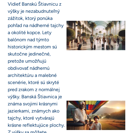
Vidieť Banskú Štiavnicu z
výšky je nezabudnuteľný
zážitok, ktorý ponúka
pohľad na nádherné tajchy
a okolité kopce. Lety
balónom nad týmto
historickým mestom sú
skutočne jedinečné,
pretože umožňujú
obdivovať nádhernú
architektúru a malebné
scenérie, ktoré sú skryté
pred zrakom z normálnej
výšky. Banská Štiavnica je
známa svojimi krásnymi
jazierkami, známych ako
tajchy, ktoré vytvárajú
krásne reflektujúce plochy.
Z výšky sa môžete