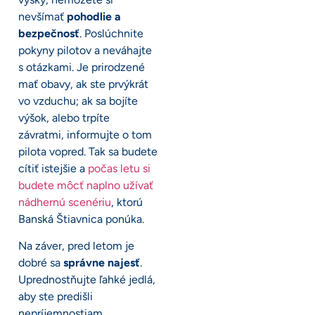
nevšímať
pohodlie a
bezpečnosť
. Poslúchnite
pokyny pilotov a neváhajte
s otázkami. Je prirodzené
mať obavy, ak ste prvýkrát
vo vzduchu; ak sa bojíte
výšok, alebo trpíte
závratmi, informujte o tom
pilota vopred. Tak sa budete
cítiť istejšie a
počas letu si
budete môcť naplno užívať
nádhernú scenériu
, ktorú
Banská Štiavnica ponúka.
Na záver, pred letom je
dobré sa
správne najesť
.
Uprednostňujte ľahké jedlá,
aby ste predišli
nepríjemnostiam.