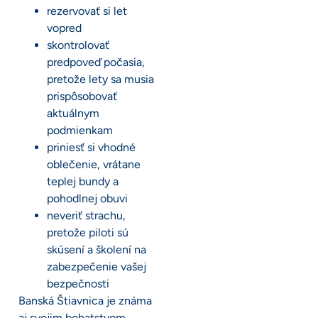
rezervovať si let
vopred
skontrolovať
predpoveď počasia,
pretože lety sa musia
prispôsobovať
aktuálnym
podmienkam
priniesť si vhodné
oblečenie, vrátane
teplej bundy a
pohodlnej obuvi
neveriť strachu,
pretože piloti sú
skúsení a školení na
zabezpečenie vašej
bezpečnosti
Banská Štiavnica je známa
aj svojim bohatstvom