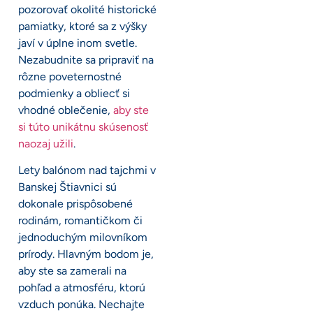
pozorovať okolité historické
pamiatky, ktoré sa z výšky
javí v úplne inom svetle.
Nezabudnite sa pripraviť na
rôzne poveternostné
podmienky a obliecť si
vhodné oblečenie,
aby ste
si túto unikátnu skúsenosť
naozaj užili
.
Lety balónom nad tajchmi v
Banskej Štiavnici sú
dokonale prispôsobené
rodinám, romantičkom či
jednoduchým milovníkom
prírody. Hlavným bodom je,
aby ste sa zamerali na
pohľad a atmosféru, ktorú
vzduch ponúka. Nechajte