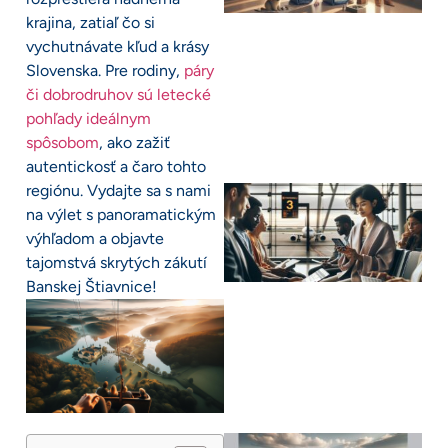
krajina, zatiaľ čo si
vychutnávate kľud a krásy
Slovenska. Pre rodiny,
páry
či dobrodruhov sú letecké
pohľady ideálnym
spôsobom
, ako zažiť
autentickosť a čaro tohto
regiónu. Vydajte sa s nami
na výlet s panoramatickým
výhľadom a objavte
tajomstvá skrytých zákutí
Banskej Štiavnice!