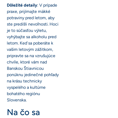
Dôležité detaily
: V prípade
praxe, prijímajte mäkké
potraviny pred letom, aby
ste predišli nevoľnosti. Hoci
je to súčasťou výletu,
vyhýbajte sa alkoholu pred
letom. Keď sa poberáte k
vašim letovým zážitkom,
pripravte sa na vzrušujúce
chvíle, ktoré vám nad
Banskou Štiavnicou
ponúknu jedinečné pohľady
na krásu technicky
vyspelého a kultúrne
bohatého regiónu
Slovenska.
Na čo sa