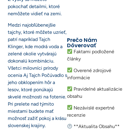
pokochať detailmi, ktoré
nemôžete vidieť na zemi.
Medzi najobľúbenejšie
tajchy, ktoré môžete uzrieť,
Prečo Nám
patrí napríklad Tajch
Dôverovať
Klinger, kde modrá voda a
Faktami podložené
zelené okolie vytvárajú
články
dokonalú kombináciu.
Všetci milovníci prírody
Overené zdrojové
ocenia Aj Tajch Počúvadlo s
informácie
jeho obklopením hôr a
Pravidelné aktualizácie
lesov, ktoré ponúkajú
obsahu
skvelé možnosti na fotenie.
Pri prelete nad týmito
Nezávislé expertné
miestami budete mať
recenzie
možnosť zažiť pokoj a krásu
slovenskej krajiny.
**Aktualita Obsahu**