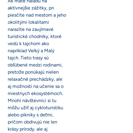
Ak máte náladu na
aktívnejšie zážitky, pri
piesčite nad mestom a jeho
okolitými lokalitami
narazíte na zaujímavé
turistické chodníky, ktoré
vedú k tajchom ako
napríklad Velký a Malý
tajch. Tieto trasy sú
obľúbené medzi rodinami,
pretože ponúkajú nielen
relaxačné prechádzky, ale
aj možnosti na učenie sa o
miestnych ekosystémoch.
Mnohí návštevníci si tu
môžu užiť aj cykloturistiku
alebo pikniky s deťmi,
pričom obdivujú nie len
krásy prírody, ale aj