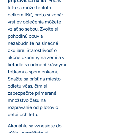
pripraviť sa na let
. Počas
letu sa môže teplota
celkom líšiť, preto si zopár
vrstiev oblečenia môžete
vziať so sebou. Zvoľte si
pohodlnú obuv a
nezabudnite na slnečné
okuliare. Starostlivosť o
akčné okamihy na zemi a v
lietadle sa odmení krásnymi
fotkami a spomienkami.
Snažte sa prísť na miesto
odletu včas, čím si
zabezpečíte primerané
množstvo času na
rozprávanie od pilotov o
detailoch letu.
Akonáhle sa vznesiete do
výšky, nemôžete si