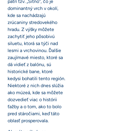
patrí tzv. „Sitno“, čo je
dominantný vrch v okolí,
kde sa nachádzajú
zrúcaniny stredovekého
hradu. Z výšky môžete
zachytiť jeho pôsobivú
siluetu, ktorá sa týči nad
lesmi a vrchovinou. Ďalšie
zaujímavé miesto, ktoré sa
dá vidieť z balónu, sú
historické bane, ktoré
kedysi bohatili tento región.
Niektoré z nich dnes slúžia
ako múzeá, kde sa môžete
dozvedieť viac o histórii
ťažby a o tom, ako to bolo
pred stáročiami, keď táto
oblasť prosperovala.