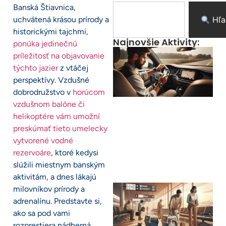
Banská Štiavnica,
uchvátená krásou prírody a
Hľa
historickými tajchmi,
Najnovšie Aktivity:
ponúka jedinečnú
príležitosť na objavovanie
týchto jazier
z vtáčej
perspektívy. Vzdušné
dobrodružstvo v
horúcom
vzdušnom balóne či
helikoptére vám umožní
preskúmať tieto umelecky
vytvorené vodné
rezervoáre
, ktoré kedysi
slúžili miestnym banským
aktivitám, a dnes lákajú
milovníkov prírody a
adrenalínu. Predstavte si,
ako sa pod vami
rozprestiera nádherná