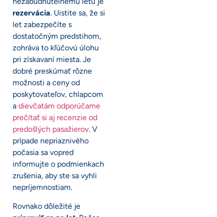
nezabudnuteľnému letu je
rezervácia
. Uistite sa, že si
let zabezpečíte s
dostatočným predstihom,
zohráva to kľúčovú úlohu
pri získavaní miesta. Je
dobré preskúmať rôzne
možnosti a ceny od
poskytovateľov, chlapcom
a
dievčatám odporúčame
prečítať si aj recenzie od
predošlých pasažierov
. V
prípade nepriaznivého
počasia sa vopred
informujte o podmienkach
zrušenia, aby ste sa vyhli
nepríjemnostiam.
Rovnako dôležité je