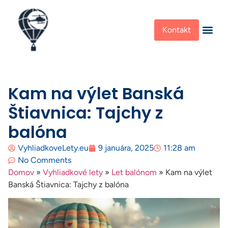
Kontakt
Kam na výlet Banská
Štiavnica: Tajchy z
balóna
VyhliadkoveLety.eu
9 januára, 2025
11:28 am
No Comments
Domov
»
Vyhliadkové lety
»
Let balónom
»
Kam na výlet
Banská Štiavnica: Tajchy z balóna