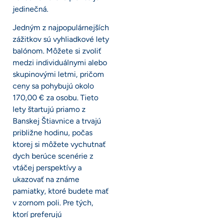
jedinečná.
Jedným z najpopulárnejších
zážitkov sú vyhliadkové lety
balónom. Môžete si zvoliť
medzi individuálnymi alebo
skupinovými letmi, pričom
ceny sa pohybujú okolo
170,00 € za osobu. Tieto
lety štartujú priamo z
Banskej Štiavnice a trvajú
približne hodinu, počas
ktorej si môžete vychutnať
dych berúce scenérie z
vtáčej perspektívy a
ukazovať na známe
pamiatky, ktoré budete mať
v zornom poli. Pre tých,
ktorí preferujú