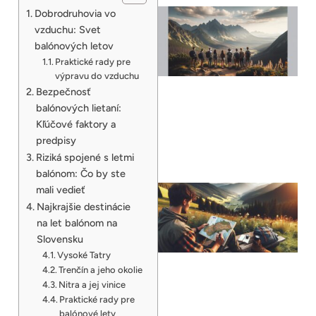
Dobrodruhovia vo
vzduchu: Svet
balónových letov
Praktické rady pre
výpravu do vzduchu
Bezpečnosť
balónových lietaní:
Kľúčové faktory a
predpisy
Riziká spojené s letmi
balónom: Čo by ste
mali vedieť
Najkrajšie destinácie
na let balónom na
Slovensku
Vysoké Tatry
Trenčín a jeho okolie
Nitra a jej vinice
Praktické rady pre
balónové lety