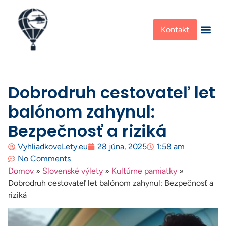
Kontakt
Dobrodruh cestovateľ let
balónom zahynul:
Bezpečnosť a riziká
VyhliadkoveLety.eu
28 júna, 2025
1:58 am
No Comments
Domov
»
Slovenské výlety
»
Kultúrne pamiatky
»
Dobrodruh cestovateľ let balónom zahynul: Bezpečnosť a
riziká