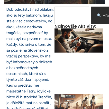
Dobrodružstvá nad oblakmi,
ako sú lety balónom, lákajú
Hľa
stále viac cestovateľov, no
Najnovšie Aktivity:
ako ukázala nedávna
tragédia, bezpečnosť by
mala byť na prvom mieste.
Každý, kto sníva o tom, že
sa pozrie na Slovensko z
vtáčej perspektívy, by mal
byť informovaný o rizikách
a bezpečnostných
opatreniach, ktoré sú s
týmto zážitkom spojené.
Keď si predstavíme
majestátne Tatry, idylické
Nitre či historické Trenčín,
je dôležité mať na pamäti,
že každý letecký zážitok