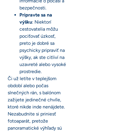
informácie o počasí a
bezpečnosti.
Pripravte sa na
výšku
: Niektorí
cestovatelia môžu
pociťovať úzkosť,
preto je dobré sa
psychicky pripraviť na
výšky, ak ste citliví na
uzavreté alebo vysoké
prostredie.
Či už letíte v teplejšom
období alebo počas
slnečných rán, s balónom
zažijete jedinečné chvíle,
ktoré nikde inde nenájdete.
Nezabudnite si priniesť
fotoaparát, pretože
panoramatické výhľady sú