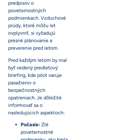
predpisov o
poveternostných
podmienkach. Vzduchové
prúdy, ktoré môžu let
ovplyvniť, si vyžadujú
presné plánovanie a
preverenie pred letom.
Pred každým letom by mal
byť vedený predletový
briefing, kde pilot varuje
pasažierov o
bezpečnostných
opatreniach. Je dôležité
informovať sa o
nasledujúcich aspektoch:
Počasie:
Zlé
poveternostné
podmienky, ako hmla,