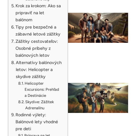
Krok za krokom: Ako sa
pripraviť na let
balónom
Tipy pre bezpečné a
zábavné letové zážitky
Zážitky cestovateľov:
Osobné príbehy z
balónových letov
Alternatívy balónových
letov: Helicopter a
skydive zážitky
Helicopter
Excursions: Prehľad
a Destinácie
Skydive: Zážitek
Adrenalínu
Rodinné výlety:
Balónové lety vhodné
pre deti
Príprava na let