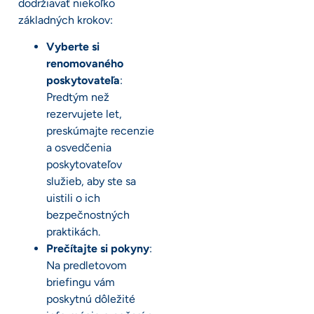
dodržiavať niekoľko
základných krokov:
Vyberte si
renomovaného
poskytovateľa
:
Predtým než
rezervujete let,
preskúmajte recenzie
a osvedčenia
poskytovateľov
služieb, aby ste sa
uistili o ich
bezpečnostných
praktikách.
Prečítajte si pokyny
:
Na predletovom
briefingu vám
poskytnú dôležité