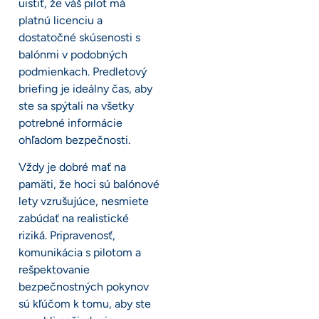
uistiť, že váš pilot má
platnú licenciu a
dostatočné skúsenosti s
balónmi v podobných
podmienkach. Predletový
briefing je ideálny čas, aby
ste sa spýtali na všetky
potrebné informácie
ohľadom bezpečnosti.
Vždy je dobré mať na
pamäti, že hoci sú balónové
lety vzrušujúce, nesmiete
zabúdať na realistické
riziká. Pripravenosť,
komunikácia s pilotom a
rešpektovanie
bezpečnostných pokynov
sú kľúčom k tomu, aby ste