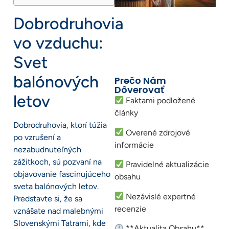
Dobrodruhovia
vo vzduchu:
Svet
balónových
Prečo Nám
Dôverovať
letov
Faktami podložené
články
Dobrodruhovia, ktorí túžia
Overené zdrojové
po vzrušení a
informácie
nezabudnuteľných
zážitkoch, sú pozvaní na
Pravidelné aktualizácie
objavovanie fascinujúceho
obsahu
sveta balónových letov.
Nezávislé expertné
Predstavte si, že sa
recenzie
vznášate nad malebnými
Slovenskými Tatrami, kde
**Aktualita Obsahu**