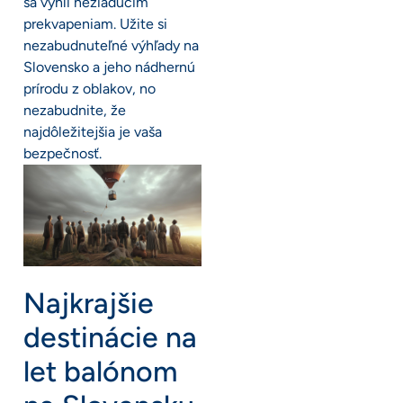
sa vyhli nežiaducim
prekvapeniam. Užite si
nezabudnuteľné výhľady na
Slovensko a jeho nádhernú
prírodu z oblakov, no
nezabudnite, že
najdôležitejšia je vaša
bezpečnosť.
Najkrajšie
destinácie na
let balónom