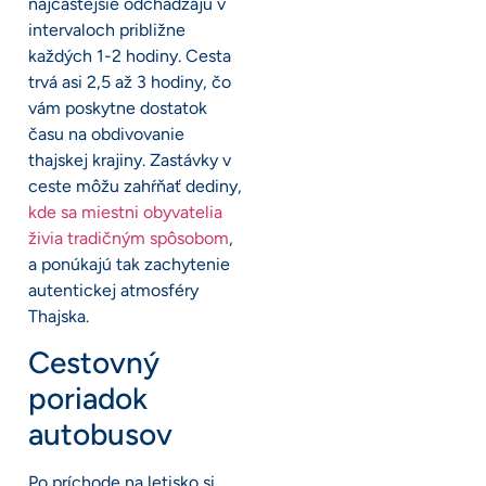
najčastejšie odchádzajú v
intervaloch približne
každých 1-2 hodiny. Cesta
trvá asi 2,5 až 3 hodiny, čo
vám poskytne dostatok
času na obdivovanie
thajskej krajiny. Zastávky v
ceste môžu zahŕňať dediny,
kde sa miestni obyvatelia
živia tradičným spôsobom
,
a ponúkajú tak zachytenie
autentickej atmosféry
Thajska.
Cestovný
poriadok
autobusov
Po príchode na letisko si