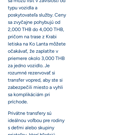
sa môžu líšiť v závislosti od
typu vozidla a
poskytovateľa služby. Ceny
sa zvyčajne pohybujú od
2,000 THB do 4,000 THB,
pričom na trase z Krabi
letiska na Ko Lanta môžete
očakávať, že zaplatíte v
priemere okolo 3,000 THB
za jedno vozidlo. Je
rozumné rezervovať si
transfer vopred, aby ste si
zabezpečili miesto a vyhli
sa komplikáciám pri
príchode.
Privátne transfery sú
ideálnou voľbou pre rodiny
s deťmi alebo skupiny
priateľov, ktorí hľadajú