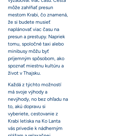
vyžadovať viac času. Cesta
môže zahŕňať presun
mestom Krabi, čo znamená,
že si budete musieť
naplánovať viac času na
presun a prestupy. Napriek
tomu, spoločné taxi alebo
minibusy môžu byť
príjemným spôsobom, ako
spoznať miestnu kultúru a
život v Thajsku.
Každá z týchto možností
má svoje výhody a
nevýhody, no bez ohľadu na
to, akú dopravu si
vyberiete, cestovanie z
Krabi letiska na Ko Lanta
vás privedie k nádherným
plážam a relaxačnej