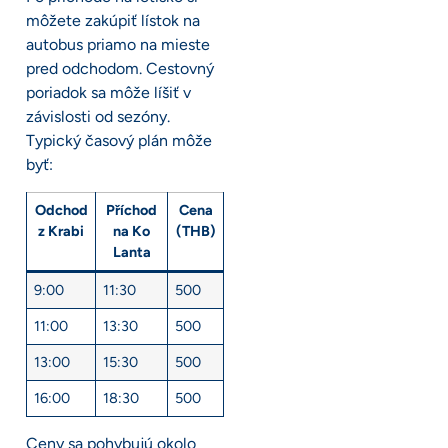
môžete zakúpiť lístok na
autobus priamo na mieste
pred odchodom. Cestovný
poriadok sa môže líšiť v
závislosti od sezóny.
Typický časový plán môže
byť:
Odchod
Příchod
Cena
z Krabi
na Ko
(THB)
Lanta
9:00
11:30
500
11:00
13:30
500
13:00
15:30
500
16:00
18:30
500
Ceny sa pohybujú okolo