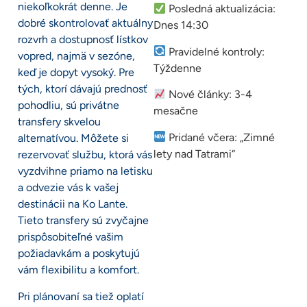
niekoľkokrát denne. Je
Posledná aktualizácia:
dobré skontrolovať aktuálny
Dnes 14:30
rozvrh a dostupnosť lístkov
Pravidelné kontroly:
vopred, najmä v sezóne,
Týždenne
keď je dopyt vysoký. Pre
tých, ktorí dávajú prednosť
Nové články: 3-4
pohodliu, sú privátne
mesačne
transfery skvelou
Pridané včera: „Zimné
alternatívou. Môžete si
lety nad Tatrami“
rezervovať službu, ktorá vás
vyzdvihne priamo na letisku
a odvezie vás k vašej
destinácii na Ko Lante.
Tieto transfery sú zvyčajne
prispôsobiteľné vašim
požiadavkám a poskytujú
vám flexibilitu a komfort.
Pri plánovaní sa tiež oplatí