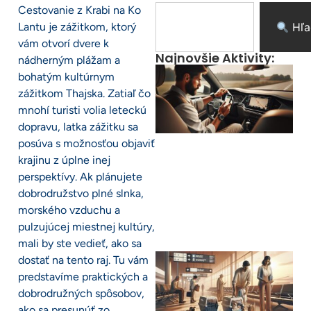
Cestovanie z Krabi na Ko
Lantu je zážitkom, ktorý
Hľa
vám otvorí dvere k
Najnovšie Aktivity:
nádherným plážam a
bohatým kultúrnym
zážitkom Thajska. Zatiaľ čo
mnohí turisti volia leteckú
dopravu, latka zážitku sa
posúva s možnosťou objaviť
krajinu z úplne inej
perspektívy. Ak plánujete
dobrodružstvo plné slnka,
morského vzduchu a
pulzujúcej miestnej kultúry,
mali by ste vedieť, ako sa
dostať na tento raj. Tu vám
predstavíme praktických a
dobrodružných spôsobov,
ako sa presunúť zo